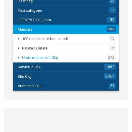
Destinații
43
Fără categorie
11
LIFESTYLE Cluj.com
180
Mancare
283
100 de alimente fara calorii
15
Retete Culinare
16
Unde mancam in Cluj
242
Servicii in Cluj
1.662
Stiri Cluj
5.367
Vremea la Cluj
29