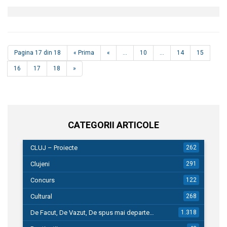
Pagina 17 din 18
« Prima
«
...
10
...
14
15
16
17
18
»
CATEGORII ARTICOLE
CLUJ – Proiecte
262
Clujeni
291
Concurs
122
Cultural
268
De Facut, De Vazut, De spus mai departe…
1.318