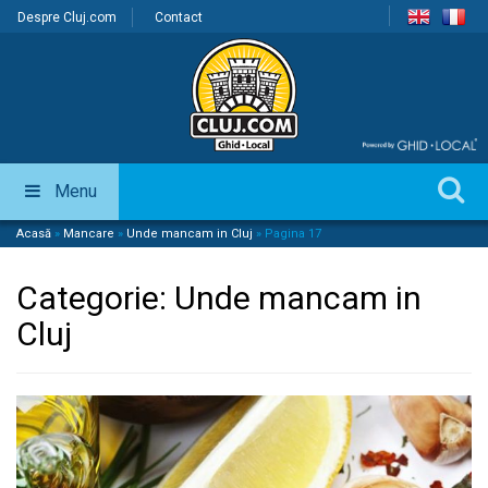
Despre Cluj.com
Contact
Menu
Acasă
»
Mancare
»
Unde mancam in Cluj
»
Pagina 17
Categorie:
Unde mancam in
Cluj