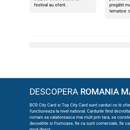
festival au oferit…
pregătit m
tematice: d
DESCOPERA
ROMANIA M
BCR City Card si Top City Card sunt carduri ce iti ofe
functioneaza la nivel national. Cardurile fiind dezvolt
romani sa calatoreasca mai mult prin tara, sa const
deosebite si frumoase, fie ca sunt comerciale, fie ca 
mod direct.