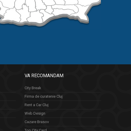
VA RECOMANDAM
City Break
Firma de curatenie Cluj
Rent a Car Cluj
Web Design
Cazare Brasov
Top City Card