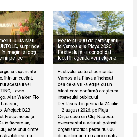
rnerul Iulius Mall
Peste 40.000 de participanți
a UNTOLD, surprinde
la Vamos a la Playa 2026.
în imagini și poți
Festivalul și-a consolidat
emii pe loc
locul în agenda verii clujene
ergie și experiențe
Festivalul cultural comunitar
, într-un cuvânt,
Vamos a la Playa a încheiat
ul acesta îi vei
cea de-a VIII-a ediție cu un
STING, Lewis
bilanț care confirmă creșterea
go, Alan Walker, Flo
interesului publicului.
 Larsson,
Desfășurat în perioada 24 iulie
, Afrojack B2B
– 2 august 2026, pe Plaja
t Frequencies și
Grigorescu din Cluj-Napoca,
 Ca în fiecare an,
evenimentul a adunat, potrivit
 Cluj este unul dintre
organizatorilor, peste 40.000
estivalului și ți-a
de participanți, cu aproximativ