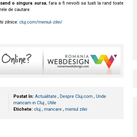
sand o singura sursa
, fara a fi nevoiti sa luati la rand toate
rele de cautare.
ii zilnice:
cluj.com/meniul-zilei/
Postat în:
Actualitate
,
Despre Cluj.com
,
Unde
mancam in Cluj
,
Utile
Etichete:
cluj
,
mancare
,
meniul zilei