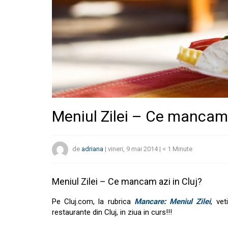
Meniul Zilei – Ce mancam 
de
adriana
|
vineri, 9 mai 2014
|
< 1
Minute
Meniul Zilei – Ce mancam azi in Cluj?
Pe Cluj.com, la rubrica
Mancare
:
Meniul Zilei
, ve
restaurante din Cluj, in ziua in curs!!!