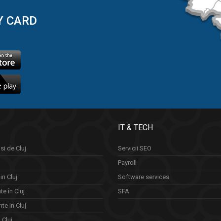
Y CARD
IT & TECH
si de Cluj
Servicii SEO
Payroll
in Cluj
Software services
e în Cluj
SFA
te in Cluj
n Cluj