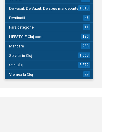
De Facut, De Vazut, De spus mai departe…
1.318
Destinații
43
Fără categorie
11
LIFESTYLE Cluj.com
180
Mancare
283
Servicii in Cluj
1.663
Stiri Cluj
5.372
Vremea la Cluj
29