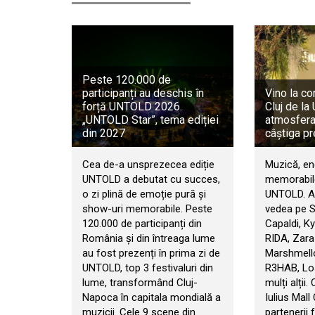
Peste 120.000 de
participanți au deschis în
Vino la co
forță UNTOLD 2026.
Cluj de l
„UNTOLD Star”, tema ediției
atmosfera 
din 2027
câștiga pr
Cea de-a unsprezecea ediție
Muzică, en
UNTOLD a debutat cu succes,
memorabile
o zi plină de emoție pură și
UNTOLD. An
show-uri memorabile. Peste
vedea pe 
120.000 de participanți din
Capaldi, Ky
România și din întreaga lume
RIDA, Zara
au fost prezenți în prima zi de
Marshmello
UNTOLD, top 3 festivaluri din
R3HAB, Los
lume, transformând Cluj-
mulți alții.
Napoca în capitala mondială a
Iulius Mall
muzicii. Cele 9 scene din
partenerii f