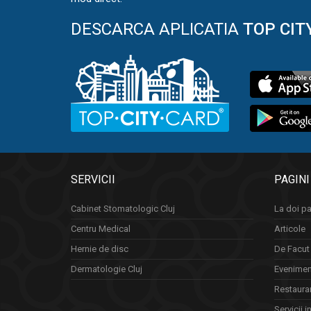
DESCARCA APLICATIA
TOP CIT
SERVICII
PAGINI
Cabinet Stomatologic Cluj
La doi pa
Centru Medical
Articole
Hernie de disc
De Facut 
Dermatologie Cluj
Eveniment
Restauran
Servicii i