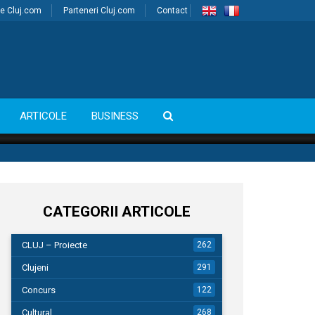
e Cluj.com
Parteneri Cluj.com
Contact
ARTICOLE
BUSINESS
CATEGORII ARTICOLE
CLUJ – Proiecte
262
Clujeni
291
Concurs
122
Cultural
268