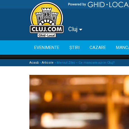
Cluj
EVENIMENTE
ȘTIRI
CAZARE
MANC
Acasă
»
Articole
»
Meniul Zilei – Ce mancam azi in Cluj?