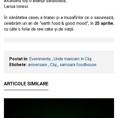
Alcătuind toţi o alianță sănătoasă,
Larisa Ionesi.
În sănătatea casei, a hranei și a musafirilor ce o savurează,
celebrăm un an de “earth food & good mood”, în
25 aprilie
,
cu câte o felie de raw cake şi de viaţă.
Postat în:
Evenimente
,
Unde mancam in Cluj
Etichete:
aniversare
,
​Cluj
,
samsara foodhouse
ARTICOLE SIMILARE