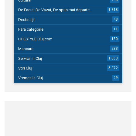
Cultural
268
De Facut, De Vazut, De spus mai departe…
1.318
Destinații
43
Fără categorie
11
LIFESTYLE Cluj.com
180
Mancare
283
Servicii in Cluj
1.663
Stiri Cluj
5.372
Vremea la Cluj
29