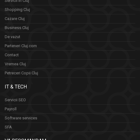
Servicii in Cluj
Shopping Cluj
Cazare Cluj
Business Cluj
De vazut
Parteneri Cluj.com
Contact
Vremea Cluj
Petreceri Copii Cluj
IT & TECH
Servicii SEO
Payroll
Software services
SFA