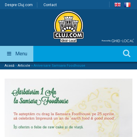
Despre Cluj.com
Contact
Menu
Acasă
»
Articole
»
Aniversare Samsara Foodhouse