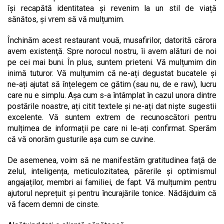
își recapătă identitatea și revenim la un stil de viață
sănătos, și vrem să vă mulțumim.
Închinăm acest restaurant vouă, musafirilor, datorită cărora
avem existenţă. Spre norocul nostru, îi avem alături de noi
pe cei mai buni. În plus, suntem prieteni. Vă mulțumim din
inimă tuturor. Vă mulțumim că ne-ați degustat bucatele și
ne-ați ajutat să înțelegem ce gătim (sau nu, de e raw), lucru
care nu e simplu. Așa cum s-a întâmplat în cazul unora dintre
postările noastre, ați citit textele și ne-ați dat niște sugestii
excelente. Vă suntem extrem de recunoscători pentru
mulțimea de informații pe care ni le-ați confirmat. Sperăm
că vă onorăm gusturile așa cum se cuvine.
De asemenea, voim să ne manifestăm gratitudinea faţă de
zelul, inteligența, meticulozitatea, părerile și optimismul
angajaților, membri ai familiei, de fapt. Vă mulțumim pentru
ajutorul neprețuit și pentru încurajările tonice. Nădăjduim că
vă facem demni de cinste.