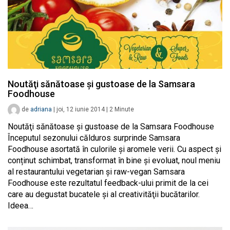
Noutăţi sănătoase şi gustoase de la Samsara
Foodhouse
de
adriana
|
joi, 12 iunie 2014
|
2
Minute
Noutăţi sănătoase şi gustoase de la Samsara Foodhouse
Începutul sezonului călduros surprinde Samsara
Foodhouse asortată în culorile şi aromele verii. Cu aspect și
conținut schimbat, transformat în bine şi evoluat, noul meniu
al restaurantului vegetarian şi raw-vegan Samsara
Foodhouse este rezultatul feedback-ului primit de la cei
care au degustat bucatele şi al creativităţii bucătarilor.
Ideea…