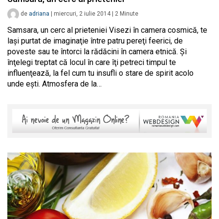
de
adriana
|
miercuri, 2 iulie 2014
|
2
Minute
Samsara, un cerc al prieteniei Visezi în camera cosmică, te
laşi purtat de imaginaţie între patru pereţi feerici, de
poveste sau te întorci la rădăcini în camera etnică. Şi
înţelegi treptat că locul în care îţi petreci timpul te
influenţează, la fel cum tu insufli o stare de spirit acolo
unde eşti. Atmosfera de la…