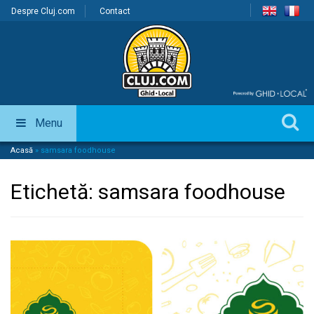
Despre Cluj.com
Contact
Menu
Acasă
»
samsara foodhouse
Etichetă:
samsara foodhouse