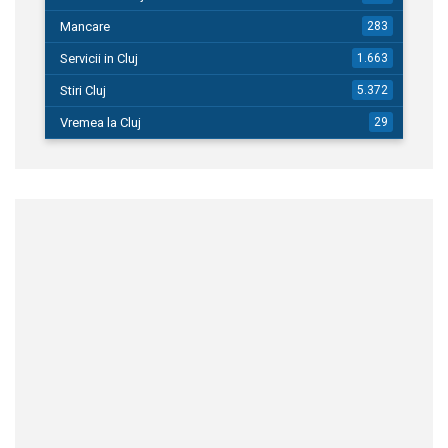
Mancare
283
Servicii in Cluj
1.663
Stiri Cluj
5.372
Vremea la Cluj
29