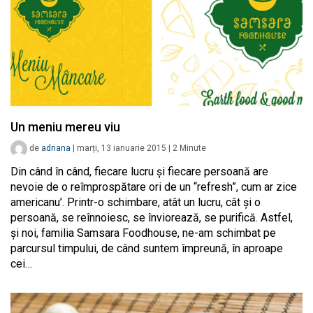
Un meniu mereu viu
de
adriana
|
marți, 13 ianuarie 2015
|
2
Minute
Din când în când, fiecare lucru şi fiecare persoană are
nevoie de o reîmprospătare ori de un “refresh”, cum ar zice
americanu’. Printr-o schimbare, atât un lucru, cât şi o
persoană, se reînnoiesc, se înviorează, se purifică. Astfel,
şi noi, familia Samsara Foodhouse, ne-am schimbat pe
parcursul timpului, de când suntem împreună, în aproape
cei…