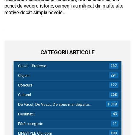
punct de vedere istoric, oamenii au mâncat din multe alte
motive decât simpla nevoie…
CATEGORII ARTICOLE
CLUJ – Proiecte
262
Clujeni
291
Concurs
122
Cultural
268
De Facut, De Vazut, De spus mai departe…
1.318
Destinații
43
Fără categorie
11
LIFESTYLE Cluj.com
180