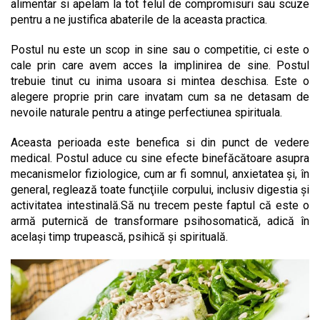
alimentar si apelam la tot felul de compromisuri sau scuze
pentru a ne justifica abaterile de la aceasta practica.
Postul nu este un scop in sine sau o competitie, ci este o
cale prin care avem acces la implinirea de sine. Postul
trebuie tinut cu inima usoara si mintea deschisa. Este o
alegere proprie prin care invatam cum sa ne detasam de
nevoile naturale pentru a atinge perfectiunea spirituala.
Aceasta perioada este benefica si din punct de vedere
medical. Postul aduce cu sine efecte binefăcătoare asupra
mecanismelor fiziologice, cum ar fi somnul, anxietatea şi, în
general, reglează toate funcţiile corpului, inclusiv digestia şi
activitatea intestinală.Să nu trecem peste faptul că este o
armă puternică de transformare psihosomatică, adică în
acelaşi timp trupească, psihică şi spirituală.