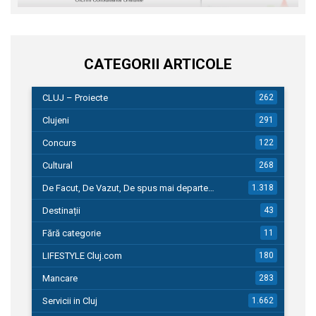
CATEGORII ARTICOLE
CLUJ – Proiecte
262
Clujeni
291
Concurs
122
Cultural
268
De Facut, De Vazut, De spus mai departe…
1.318
Destinații
43
Fără categorie
11
LIFESTYLE Cluj.com
180
Mancare
283
Servicii in Cluj
1.662