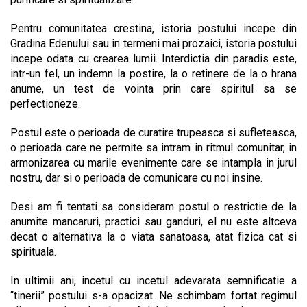
Pentru comunitatea crestina, istoria postului incepe din
Gradina Edenului sau in termeni mai prozaici, istoria postului
incepe odata cu crearea lumii. Interdictia din paradis este,
intr-un fel, un indemn la postire, la o retinere de la o hrana
anume, un test de vointa prin care spiritul sa se
perfectioneze.
Postul este o perioada de curatire trupeasca si sufleteasca,
o perioada care ne permite sa intram in ritmul comunitar, in
armonizarea cu marile evenimente care se intampla in jurul
nostru, dar si o perioada de comunicare cu noi insine.
Desi am fi tentati sa consideram postul o restrictie de la
anumite mancaruri, practici sau ganduri, el nu este altceva
decat o alternativa la o viata sanatoasa, atat fizica cat si
spirituala.
In ultimii ani, incetul cu incetul adevarata semnificatie a
“tinerii” postului s-a opacizat. Ne schimbam fortat regimul