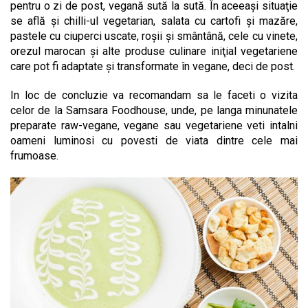
pentru o zi de post, vegană sută la sută. În aceeaşi situaţie
se află şi chilli-ul vegetarian, salata cu cartofi şi mazăre,
pastele cu ciuperci uscate, roşii şi smântână, cele cu vinete,
orezul marocan şi alte produse culinare iniţial vegetariene
care pot fi adaptate şi transformate în vegane, deci de post.
In loc de concluzie va recomandam sa le faceti o vizita
celor de la Samsara Foodhouse, unde, pe langa minunatele
preparate raw-vegane, vegane sau vegetariene veti intalni
oameni luminosi cu povesti de viata dintre cele mai
frumoase.