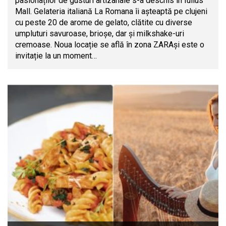
pasionaților de gusturi artizanale s-a deschis în Iulius
Mall. Gelateria italiană La Romana îi așteaptă pe clujeni
cu peste 20 de arome de gelato, clătite cu diverse
umpluturi savuroase, brioșe, dar și milkshake-uri
cremoase. Noua locație se află în zona ZARAși este o
invitație la un moment…