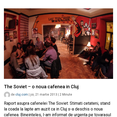
The Soviet – o noua cafenea in Cluj
de
cluj.com
|
joi, 21 martie 2013
|
2
Minute
Raport asupra cafenelei The Soviet: Stimati cetateni, stand
la coada la lapte am auzit ca in Cluj s-a deschis o noua
cafenea. Bineinteles, l-am informat de urgenta pe tovarasul