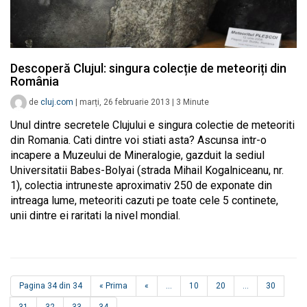
Descoperă Clujul: singura colecție de meteoriți din
România
de
cluj.com
|
marți, 26 februarie 2013
|
3
Minute
Unul dintre secretele Clujului e singura colectie de meteoriti
din Romania. Cati dintre voi stiati asta? Ascunsa intr-o
incapere a Muzeului de Mineralogie, gazduit la sediul
Universitatii Babes-Bolyai (strada Mihail Kogalniceanu, nr.
1), colectia intruneste aproximativ 250 de exponate din
intreaga lume, meteoriti cazuti pe toate cele 5 continete,
unii dintre ei raritati la nivel mondial.
Pagina 34 din 34
« Prima
«
...
10
20
...
30