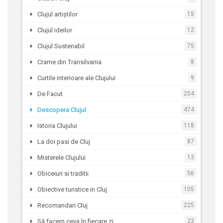
Clujul artiștilor
15
Clujul ideilor
12
Clujul Sustenabil
75
Crame din Transilvania
8
Curtile interioare ale Clujului
9
De Facut
204
Descopera Clujul
474
Istoria Clujului
118
La doi pasi de Cluj
87
Misterele Clujului
13
Obiceiuri si traditii
56
Obiective turistice in Cluj
105
Recomandari Cluj
225
Să facem ceva în fiecare zi
23