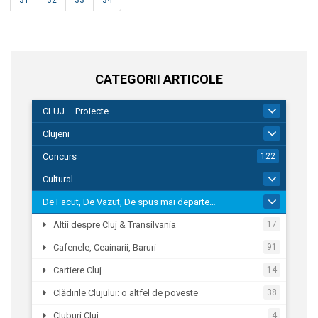
31
32
33
34
CATEGORII ARTICOLE
CLUJ – Proiecte
262
Clujeni
291
Concurs
122
Cultural
268
De Facut, De Vazut, De spus mai departe…
1.318
Altii despre Cluj & Transilvania
17
Cafenele, Ceainarii, Baruri
91
Cartiere Cluj
14
Clădirile Clujului: o altfel de poveste
38
Cluburi Cluj
4