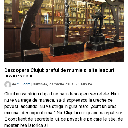
Descopera Clujul: praful de mumie si alte leacuri
bizare vechi
de
cluj.com
|
sâmbătă, 23 martie 2013
|
< 1
Minute
Clujul nu va striga dupa tine sa-i descoperi secretele. Nici
nu te va trage de maneca, sa-ti sopteasca la ureche ce
povesti ascunde. Nu va striga in gura mare: „Sunt un oras
minunat, descoperiti-ma!” Nu. Clujului nu-i place sa epateze.
E constient de secretele lui, de povestile pe care le stie, de
mostenirea istorica si…