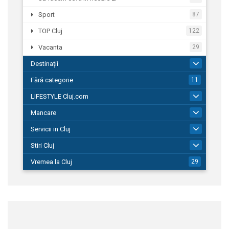
Sport
87
TOP Cluj
122
Vacanta
29
Destinații
43
Fără categorie
11
LIFESTYLE Cluj.com
180
Mancare
283
Servicii in Cluj
1.663
Stiri Cluj
5.372
Vremea la Cluj
29