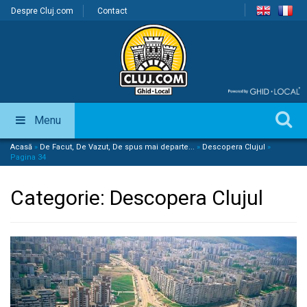
Despre Cluj.com
Contact
Menu
Acasă
»
De Facut, De Vazut, De spus mai departe...
»
Descopera Clujul
»
Pagina 34
Categorie:
Descopera Clujul