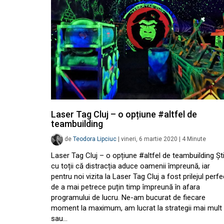
Laser Tag Cluj – o opțiune #altfel de
teambuilding
de
Teodora Lipciuc
|
vineri, 6 martie 2020
|
4
Minute
Laser Tag Cluj – o opțiune #altfel de teambuilding Ș
cu toții că distracția aduce oamenii împreună, iar
pentru noi vizita la Laser Tag Cluj a fost prilejul perfe
de a mai petrece puțin timp împreună în afara
programului de lucru. Ne-am bucurat de fiecare
moment la maximum, am lucrat la strategii mai mult
sau…