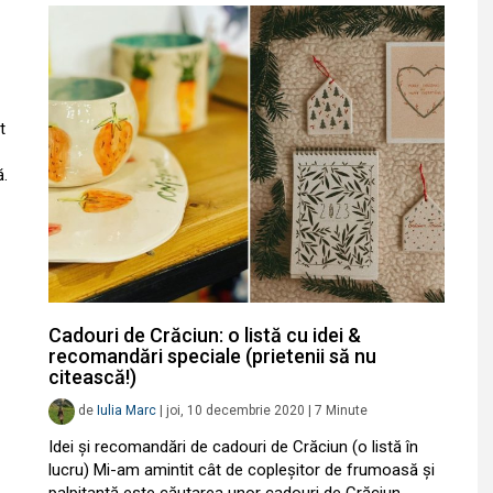
t
ă.
Cadouri de Crăciun: o listă cu idei &
recomandări speciale (prietenii să nu
citească!)
de
Iulia Marc
|
joi, 10 decembrie 2020
|
7
Minute
Idei și recomandări de cadouri de Crăciun (o listă în
lucru) Mi-am amintit cât de copleșitor de frumoasă și