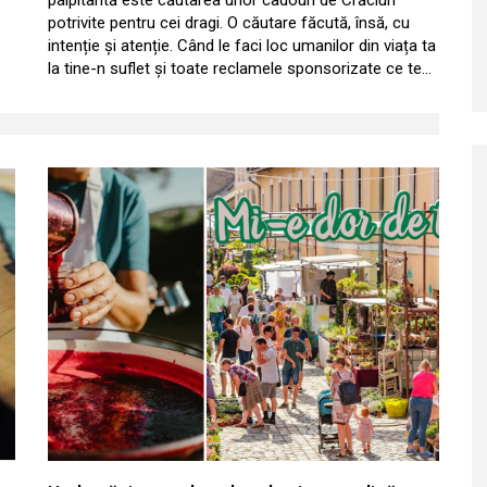
palpitantă este căutarea unor cadouri de Crăciun
potrivite pentru cei dragi. O căutare făcută, însă, cu
intenție și atenție. Când le faci loc umanilor din viața ta
la tine-n suflet și toate reclamele sponsorizate ce te…