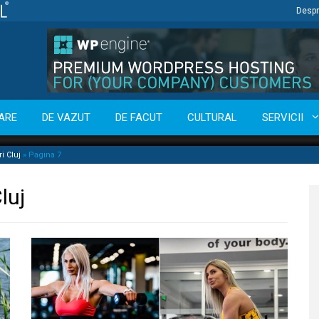
Despr
ARE
DE VAZUT
DE FACUT
CULTURAL
SERVICII
 Cluj
»
Pagina 7
luj