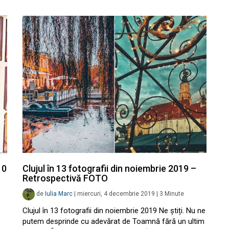
10
Clujul în 13 fotografii din noiembrie 2019 –
Retrospectivă FOTO
de
Iulia Marc
|
miercuri, 4 decembrie 2019
|
3
Minute
Clujul în 13 fotografii din noiembrie 2019 Ne știți. Nu ne
putem desprinde cu adevărat de Toamnă fără un ultim