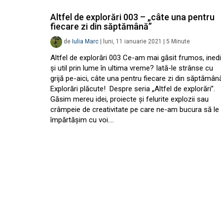
Altfel de explorări 003 – „câte una pentru
fiecare zi din săptămână”
de
Iulia Marc
|
luni, 11 ianuarie 2021
|
5
Minute
Altfel de explorări 003 Ce-am mai găsit frumos, inedi
și util prin lume în ultima vreme? Iată-le strânse cu
grijă pe-aici, câte una pentru fiecare zi din săptămân
Explorări plăcute! Despre seria „Altfel de explorări”.
Găsim mereu idei, proiecte și felurite explozii sau
crâmpeie de creativitate pe care ne-am bucura să le
împărtășim cu voi.…