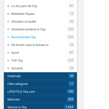
La doi pasi de Cluj
87
Misterele Clujului
13
Obiceiuri si traditii
56
Obiective turistice in Cluj
105
Recomandari Cluj
225
Să facem ceva în fiecare zi
23
Sport
87
TOP Cluj
122
Vacanta
29
Destinații
43
Fără categorie
11
LIFESTYLE Cluj.com
180
Mancare
283
Servicii in Cluj
1.663