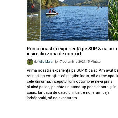
Prima noastră experiență pe SUP & caiac: 
ieșire din zona de confort
de
Iulia Marc
|
joi, 7 octombrie 2021
|
5
Minute
Prima noastră experiență pe SUP & caiac Am avut b
rețineri, ba emoții – că nu știm înota, că e rece apa. Î
cele din urmă, începutul lunii octombrie ne-a prins
plutind pe lac, pe câte un stand-up paddleboard și în
caiac. Iar dacă de caiac unii dintre noi eram deja
îndrăgostiți, să ne aventurăm…