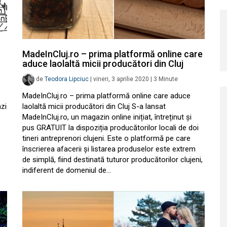
MadeInCluj.ro – prima platformă online care
aduce laolaltă micii producători din Cluj
de
Teodora Lipciuc
|
vineri, 3 aprilie 2020
|
3
Minute
MadeInCluj.ro – prima platformă online care aduce
azi
laolaltă micii producători din Cluj S-a lansat
MadeInCluj.ro, un magazin online inițiat, întreținut și
pus GRATUIT la dispoziția producătorilor locali de doi
tineri antreprenori clujeni. Este o platformă pe care
înscrierea afacerii și listarea produselor este extrem
de simplă, fiind destinată tuturor producătorilor clujeni,
indiferent de domeniul de…