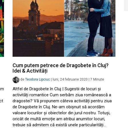
Cum putem petrece de Dragobete în Cluj?
Idei & Activități
de
Teodora Lipciuc
|
luni, 24 februarie 2020
|
7
Minute
tim
Altfel de Dragobete în Cluj | Sugestii de locuri și
activități romantice Cum serbăm ziua românească a
ct
dragostei? Vă propunem câteva activități pentru ziua
de Dragobete în Cluj. Ne-am obișnuit să acordăm
valoare locurilor și obiectelor din jurul nostru. Totuși,
oricât de multă emoție am atribui anumitor locuri,
trebuie să admitem că există unele particularități…