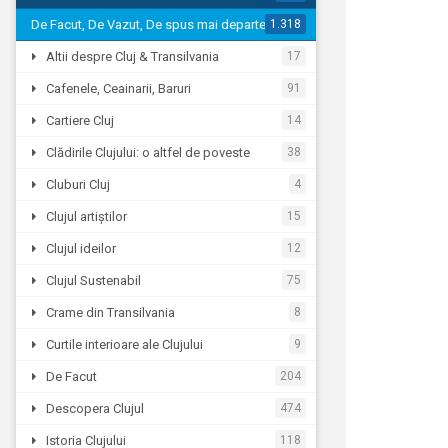
De Facut, De Vazut, De spus mai departe…
1.318
Altii despre Cluj & Transilvania
17
Cafenele, Ceainarii, Baruri
91
Cartiere Cluj
14
Clădirile Clujului: o altfel de poveste
38
Cluburi Cluj
4
Clujul artiștilor
15
Clujul ideilor
12
Clujul Sustenabil
75
Crame din Transilvania
8
Curtile interioare ale Clujului
9
De Facut
204
Descopera Clujul
474
Istoria Clujului
118