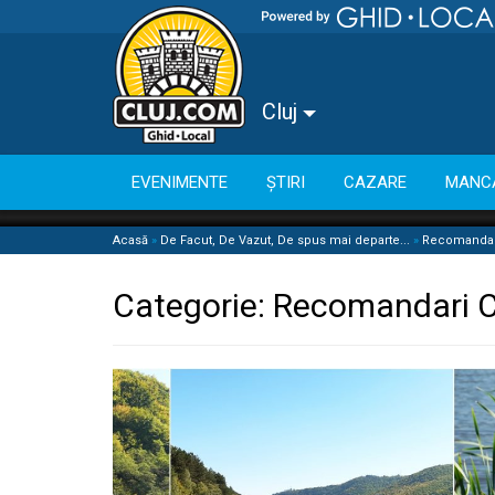
Cluj
EVENIMENTE
ȘTIRI
CAZARE
MANC
Acasă
»
De Facut, De Vazut, De spus mai departe...
»
Recomandari
Categorie:
Recomandari C