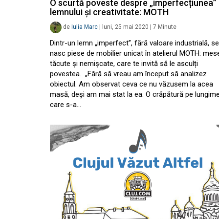
O scurtă poveste despre „imperfecțiunea”
lemnului și creativitate: MOTH
de
Iulia Marc
|
luni, 25 mai 2020
|
7
Minute
Dintr-un lemn „imperfect”, fără valoare industrială, se
nasc piese de mobilier unicat în atelierul MOTH: mes
tăcute și nemișcate, care te invită să le asculți
povestea. „Fără să vreau am început să analizez
obiectul. Am observat ceva ce nu văzusem la acea
masă, deși am mai stat la ea. O crăpătură pe lungim
care s-a…