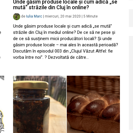
Unde găsim produse locale și cum adică „se
mută” străzile din Cluj în online?
de
Iulia Marc
|
miercuri, 20 mai 2020
|
5
Minute
Unde găsim produse locale și cum adică „se mută”
e
străzile din Cluj în mediul online? De ce să ne pese și
de ce să susținem micii producători locali? Și unde
găsim produse locale – mai ales în această perioadă?
Discutăm în episodul 003 din „Clujul Văzut Altfel: fie
e
vorba între noi”. ? Dezvoltată de către…