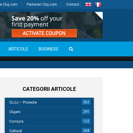
e Cluj.com
Parteneri Cluj.com
Contact
ARTICOLE
BUSINESS
CATEGORII ARTICOLE
CLUJ – Proiecte
262
Clujeni
291
Concurs
122
Cultural
268