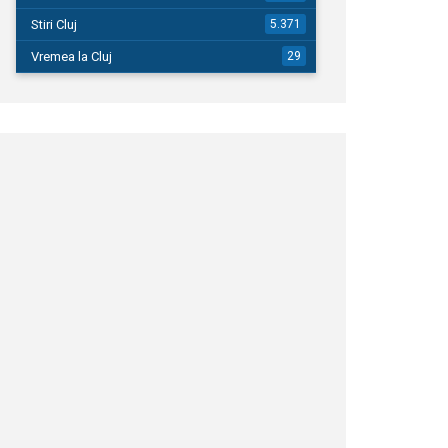
Stiri Cluj
5.371
Vremea la Cluj
29