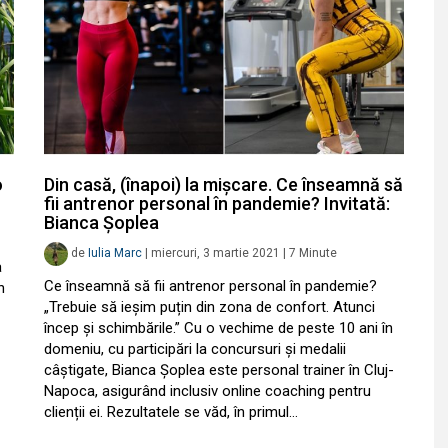
o
Din casă, (înapoi) la mișcare. Ce înseamnă să
fii antrenor personal în pandemie? Invitată:
Bianca Șoplea
de
Iulia Marc
|
miercuri, 3 martie 2021
|
7
Minute
a
Ce înseamnă să fii antrenor personal în pandemie?
n
„Trebuie să ieșim puțin din zona de confort. Atunci
încep și schimbările.” Cu o vechime de peste 10 ani în
domeniu, cu participări la concursuri și medalii
câștigate, Bianca Șoplea este personal trainer în Cluj-
Napoca, asigurând inclusiv online coaching pentru
clienții ei. Rezultatele se văd, în primul…