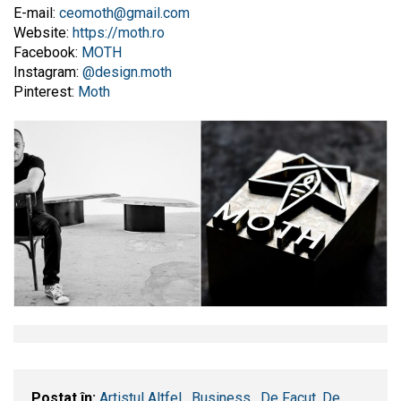
E-mail:
ceomoth@gmail.com
Website:
https://moth.ro
Facebook:
MOTH
Instagram:
@design.moth
Pinterest:
Moth
Postat în:
Artistul Altfel
,
Business
,
De Facut, De