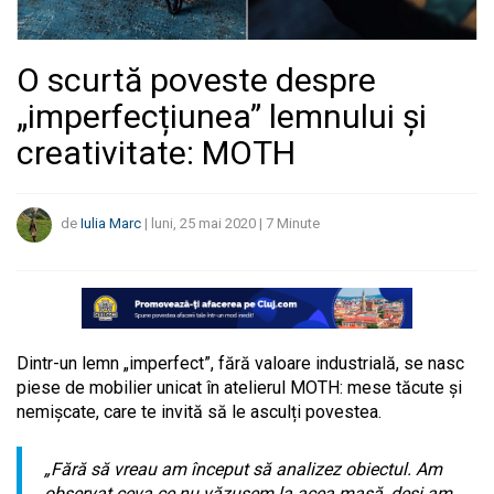
O scurtă poveste despre
„imperfecțiunea” lemnului și
creativitate: MOTH
de
Iulia Marc
|
luni, 25 mai 2020
|
7
Minute
Dintr-un lemn „imperfect”, fără valoare industrială, se nasc
piese de mobilier unicat în atelierul MOTH: mese tăcute și
nemișcate, care te invită să le asculți povestea.
„Fără să vreau am început să analizez obiectul. Am
observat ceva ce nu văzusem la acea masă, deși am