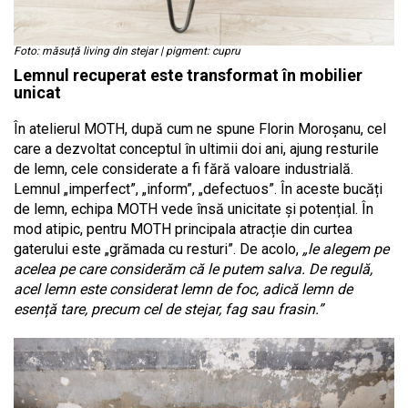
Foto: măsuță living din stejar | pigment: cupru
Lemnul recuperat este transformat în mobilier
unicat
În atelierul MOTH, după cum ne spune Florin Moroșanu, cel
care a dezvoltat conceptul în ultimii doi ani, ajung resturile
de lemn, cele considerate a fi fără valoare industrială.
Lemnul „imperfect”, „inform”, „defectuos”. În aceste bucăți
de lemn, echipa MOTH vede însă unicitate și potențial. În
mod atipic, pentru MOTH principala atracție din curtea
gaterului este „grămada cu resturi”. De acolo,
„le alegem pe
acelea pe care considerăm că le putem salva. De regulă,
acel lemn este considerat lemn de foc, adică lemn de
esență tare, precum cel de stejar, fag sau frasin.”