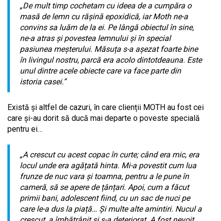
„De mult timp cochetam cu ideea de a cumpăra o
masă de lemn cu rășină epoxidică, iar Moth ne-a
convins sa luăm de la ei. Pe lângă obiectul în sine,
ne-a atras și povestea lemnului și în special
pasiunea meșterului. Măsuța s-a așezat foarte bine
în livingul nostru, parcă era acolo dintotdeauna. Este
unul dintre acele obiecte care va face parte din
istoria casei.”
Există și altfel de cazuri, în care clienții MOTH au fost cei
care și-au dorit să ducă mai departe o poveste specială
pentru ei…
„A crescut cu acest copac în curte; când era mic, era
locul unde era agățată hinta. Mi-a povestit cum lua
frunze de nuc vara și toamna, pentru a le pune în
cameră, să se apere de țânțari. Apoi, cum a făcut
primii bani, adolescent fiind, cu un sac de nuci pe
care le-a dus la piață… Și multe alte amintiri. Nucul a
crescut, a îmbătrânit și s-a deteriorat. A fost nevoit