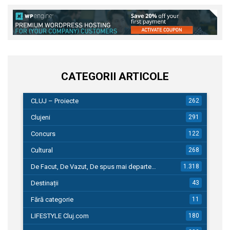
CATEGORII ARTICOLE
CLUJ – Proiecte
262
Clujeni
291
Concurs
122
Cultural
268
De Facut, De Vazut, De spus mai departe…
1.318
Destinații
43
Fără categorie
11
LIFESTYLE Cluj.com
180