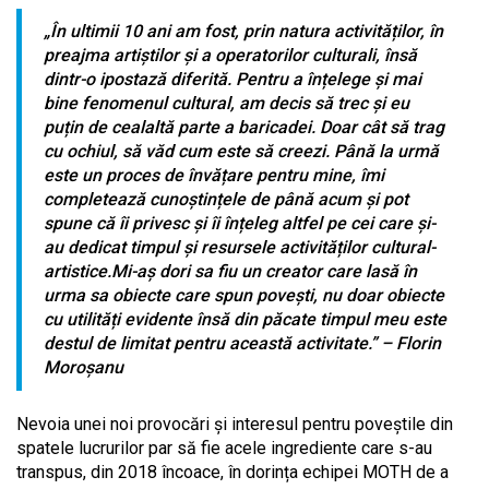
„În ultimii 10 ani am fost, prin natura activităților, în
preajma artiștilor și a operatorilor culturali, însă
dintr-o ipostază diferită. Pentru a înțelege și mai
bine fenomenul cultural, am decis să trec și eu
puțin de cealaltă parte a baricadei. Doar cât să trag
cu ochiul, să văd cum este să creezi. Până la urmă
este un proces de învățare pentru mine, îmi
completează cunoștințele de până acum și pot
spune că îi privesc și îi înțeleg altfel pe cei care și-
au dedicat timpul și resursele activităților cultural-
artistice.Mi-aș dori sa fiu un creator care lasă în
urma sa obiecte care spun povești, nu doar obiecte
cu utilități evidente însă din păcate timpul meu este
destul de limitat pentru această activitate.” – Florin
Moroșanu
Nevoia unei noi provocări și interesul pentru poveștile din
spatele lucrurilor par să fie acele ingrediente care s-au
transpus, din 2018 încoace, în dorința echipei MOTH de a