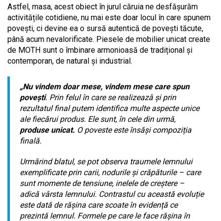
Astfel, masa, acest obiect în jurul căruia ne desfășurăm
activitățile cotidiene, nu mai este doar locul în care spunem
povești, ci devine ea o sursă autentică de povești tăcute,
până acum nevalorificate. Piesele de mobilier unicat create
de MOTH sunt o îmbinare armonioasă de tradițional și
contemporan, de natural și industrial.
„Nu vindem doar mese, vindem mese care spun
povești
. Prin felul în care se realizează și prin
rezultatul final putem identifica multe aspecte unice
ale fiecărui produs. Ele sunt, în cele din urmă,
produse unicat.
O poveste este însăși compoziția
finală.
Urmărind blatul, se pot observa traumele lemnului
exemplificate prin carii, nodurile și crăpăturile – care
sunt momente de tensiune, inelele de creștere –
adică vârsta lemnului. Contrastul cu această evoluție
este dată de rășina care scoate în evidență ce
prezintă lemnul. Formele pe care le face rășina în