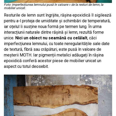
Foto: Imperfecțiunea lemnului pusă în valoare » de la resturi de lemn, la
mobilier unicat.
Resturile de lemn sunt îngrijite, rășina epoxidică îl sigilează
pentru a-l proteja de umiditate și schimbări de temperatură,
iar oțelul îi susține noua formă pe termen lung. În urma
interacțiunii naturale dintre rășină și lemn, rezultă forme
unice.
Nici un obiect nu seamănă cu celălalt
, căci
imperfecțiunea lemnului, cu toate neregularitățile sale date
de textură, fibră sau crăpături, este pusă în valoare de
meșterii MOTH. Iar pigmenții metalici adăugați în rășina
epoxidică conferă acestor piese de mobilier unicat un
aspect cu totul deosebit.