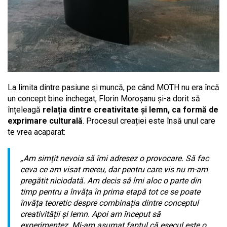
La limita dintre pasiune și muncă, pe când MOTH nu era încă
un concept bine închegat, Florin Moroșanu și-a dorit să
înțeleagă
relația dintre creativitate și lemn, ca formă de
exprimare culturală
. Procesul creației este însă unul care
te vrea acaparat:
„Am simțit nevoia să îmi adresez o provocare. Să fac
ceva ce am visat mereu, dar pentru care vis nu m-am
pregătit niciodată. Am decis să îmi aloc o parte din
timp pentru a învăța în prima etapă tot ce se poate
învăța teoretic despre combinația dintre conceptul
creativității și lemn. Apoi am început să
experimentez. Mi-am asumat faptul că eșecul este o