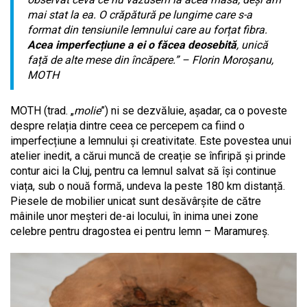
mai stat la ea. O crăpătură pe lungime care s-a
format din tensiunile lemnului care au forțat fibra.
Acea imperfecțiune a ei o făcea deosebită
, unică
față de alte mese din încăpere.”
– Florin Moroșanu,
MOTH
MOTH (trad. „
molie
”) ni se dezvăluie, așadar, ca o poveste
despre relația dintre ceea ce percepem ca fiind o
imperfecțiune a lemnului și creativitate. Este povestea unui
atelier inedit, a cărui muncă de creație se înfiripă și prinde
contur aici la Cluj, pentru ca lemnul salvat să își continue
viața, sub o nouă formă, undeva la peste 180 km distanță.
Piesele de mobilier unicat sunt desăvârșite de către
mâinile unor meșteri de-ai locului, în inima unei zone
celebre pentru dragostea ei pentru lemn – Maramureș.