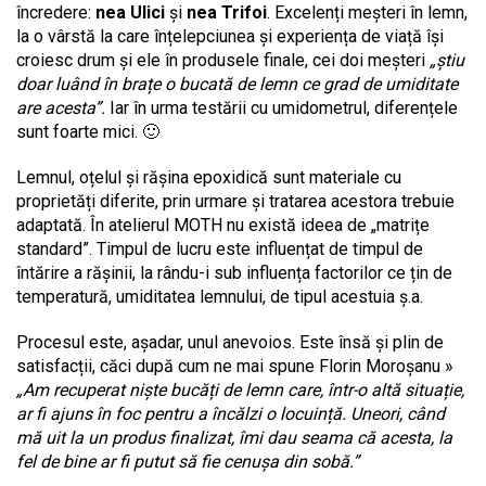
încredere:
nea Ulici
și
nea Trifoi
. Excelenți meșteri în lemn,
la o vârstă la care înțelepciunea și experiența de viață își
croiesc drum și ele în produsele finale, cei doi meșteri
„știu
doar luând în brațe o bucată de lemn ce grad de umiditate
are acesta”.
Iar în urma testării cu umidometrul, diferențele
sunt foarte mici. 🙂
Lemnul, oțelul și rășina epoxidică sunt materiale cu
proprietăți diferite, prin urmare și tratarea acestora trebuie
adaptată. În atelierul MOTH nu există ideea de „matrițe
standard”. Timpul de lucru este influențat de timpul de
întărire a rășinii, la rându-i sub influența factorilor ce țin de
temperatură, umiditatea lemnului, de tipul acestuia ș.a.
Procesul este, așadar, unul anevoios. Este însă și plin de
satisfacții, căci după cum ne mai spune Florin Moroșanu »
„Am recuperat niște bucăți de lemn care, într-o altă situație,
ar fi ajuns în foc pentru a încălzi o locuință. Uneori, când
mă uit la un produs finalizat, îmi dau seama că acesta, la
fel de bine ar fi putut să fie cenușa din sobă.”