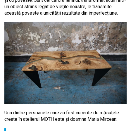
și cu poveste. Sunt cei cărora lemnul, transformat acum într-
un obiect strâns legat de viețile noastre, le transmite
această poveste a unicității rezultate din imperfecțiune.
Una dintre persoanele care au fost cucerite de măsuțele
create în atelierul MOTH este și doamna Maria Mircean: