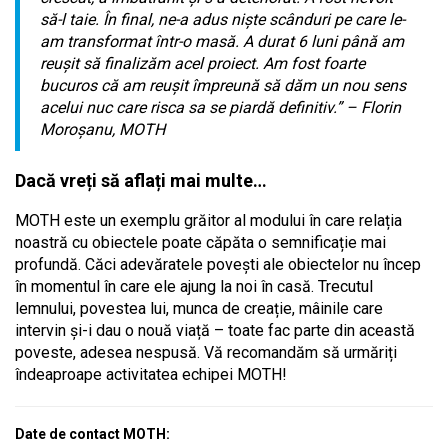
să-l taie. În final, ne-a adus niște scânduri pe care le-
am transformat într-o masă. A durat 6 luni până am
reușit să finalizăm acel proiect. Am fost foarte
bucuros că am reușit împreună să dăm un nou sens
acelui nuc care risca sa se piardă definitiv.” – Florin
Moroșanu, MOTH
Dacă vreți să aflați mai multe…
MOTH este un exemplu grăitor al modului în care relația
noastră cu obiectele poate căpăta o semnificație mai
profundă. Căci adevăratele povești ale obiectelor nu încep
în momentul în care ele ajung la noi în casă. Trecutul
lemnului, povestea lui, munca de creație, mâinile care
intervin și-i dau o nouă viață – toate fac parte din această
poveste, adesea nespusă. Vă recomandăm să urmăriți
îndeaproape activitatea echipei MOTH!
Date de contact MOTH: