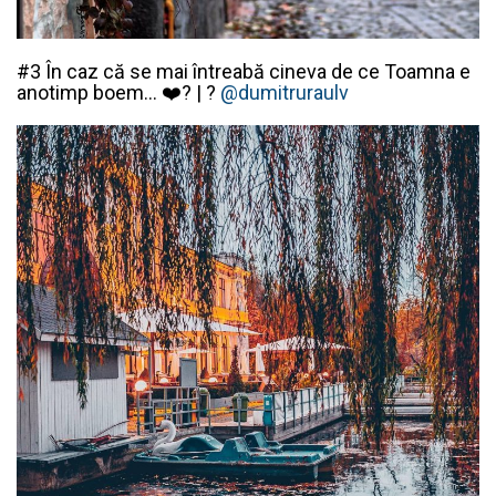
#3 În caz că se mai întreabă cineva de ce Toamna e
anotimp boem…
❤️
? |
?
@dumitruraulv