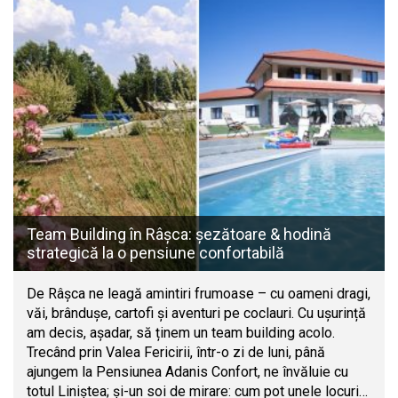
Team Building în Râșca: șezătoare & hodină
strategică la o pensiune confortabilă
De Râșca ne leagă amintiri frumoase – cu oameni dragi,
văi, brândușe, cartofi și aventuri pe coclauri. Cu ușurință
am decis, așadar, să ținem un team building acolo.
Trecând prin Valea Fericirii, într-o zi de luni, până
ajungem la Pensiunea Adanis Confort, ne învăluie cu
totul Liniștea; și-un soi de mirare: cum pot unele locuri…