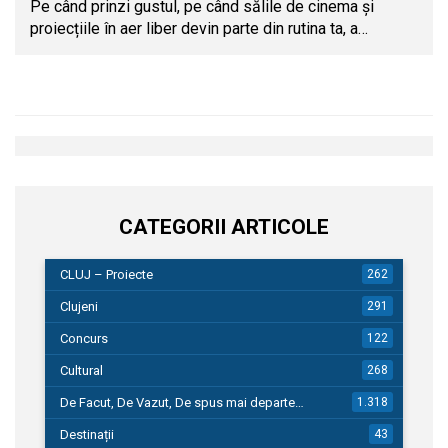
Pe când prinzi gustul, pe când sălile de cinema și
proiecțiile în aer liber devin parte din rutina ta, a…
CATEGORII ARTICOLE
CLUJ – Proiecte
262
Clujeni
291
Concurs
122
Cultural
268
De Facut, De Vazut, De spus mai departe…
1.318
Destinații
43