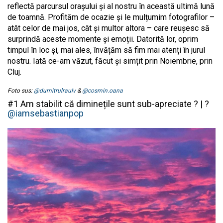
reflectă parcursul orașului și al nostru în această ultimă lună
de toamnă. Profităm de ocazie și le mulțumim fotografilor –
atât celor de mai jos, cât și multor altora – care reușesc să
surprindă aceste momente și emoții. Datorită lor, oprim
timpul în loc și, mai ales, învățăm să fim mai atenți în jurul
nostru. Iată ce-am văzut, făcut și simțit prin Noiembrie, prin
Cluj.
Foto sus:
@dumitrulraulv
&
@cosmin.oana
#1 Am stabilit că diminețile sunt sub-apreciate ? | ?
@iamsebastianpop