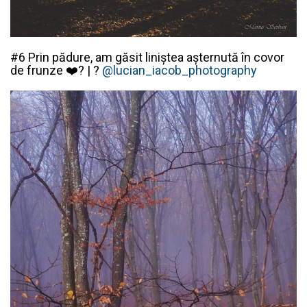
#6 Prin pădure, am găsit liniștea așternută în covor
de frunze ❤️? | ?
@lucian_iacob_photography