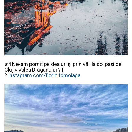
#4 Ne-am pornit pe dealuri și prin văi, l
a doi pași de
Cluj » Valea Drăganului
? |
?
instagram.com/florin.tomoiaga