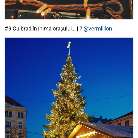
#9 Cu brad în inima orașului… |
?
@vermllllon