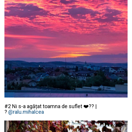
#2 Ni s-a agățat toamna de suflet ❤️?? |
?
@ralu.mihalcea