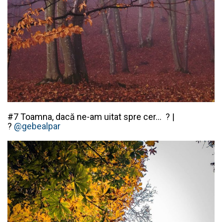
#7 Toamna, dacă ne-am uitat spre cer…
? |
?
@gebealpar