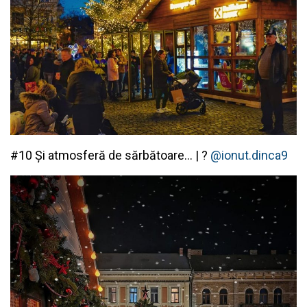
#10 Și atmosferă de sărbătoare… | ?
@ionut.dinca9