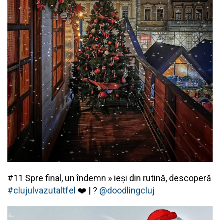
#11 Spre final, un îndemn » ieși din rutină, descoperă
#clujulvazutaltfel
❤️ | ?
@doodlingcluj