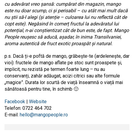
cu adevărat vreo șansă: cumpărat din magazin, mango
este nu doar scump, ci și perisabil – cu atât mai mult dacă
nu știi să-l alegi (și atenție – culoarea lui nu reflectă cât de
copt este). Negăsind în comerț fructul la adevăratul lui
potențial, n-ai conștientizat cât de bun este, de fapt. Mango
People reușesc să aducă, așadar, în inima Transilvaniei,
aroma autentică de fruct exotic proaspăt și natural.
p.s. Dacă ți-e poftă de mango, grăbește-te (ardelenește, dar
vioi): fructele de mango aflate pe stoc sunt proaspete și,
implicit, nu rezistă pe termen foarte lung – nu au
conservanți, zahăr adăugat, acizi citrici sau alte formule
„magice”. Durata lor scurtă de viață înseamnă o viață mai
sănătoasă pentru tine, în schimb 🙂
Facebook
|
Website
Telefon: 0722 464 702
E-mail:
hello@mangopeople.ro