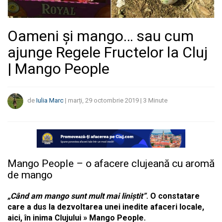
Oameni și mango… sau cum
ajunge Regele Fructelor la Cluj
| Mango People
de
Iulia Marc
|
marți, 29 octombrie 2019
|
3
Minute
Mango People – o afacere clujeană cu aromă
de mango
„Când am mango sunt mult mai liniștit”
. O constatare
care a dus la dezvoltarea unei inedite afaceri locale,
aici, în inima Clujului » Mango People.