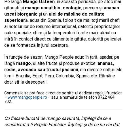
Pe lângă
Mango Osteen
, în această perioadă, pe stoc mai
găsești și
mango uscat bio, ecologic
, precum și
ananas
uscat biorganic
și un
ulei de măsline de calitate
superioară
, adus din Spania, folosit de mai toți marii chefi
ai hotelurilor de renume internațional, datorită proprietăților
sale speciale: chiar și la temperaturi foarte mari, uleiul nu
intră în contact direct cu alimentele gătite, datorită peliculei
ce se formează în jurul acestora.
În funcție de sezon, Mango People aduc în țară, așadar, pe
lângă
mango
, și alte fructe și produse exotice:
ananas,
rodie, avocado sau fructul pasiunii
, din diverse colțuri ale
lumii: Brazilia, Egipt, Peru, Columbia, Spania etc. Rămâne
doar să le descoperi!
Comenzile se pot face direct de pe site-ul dedicat regelui fructelor
–
www.mangopeople.ro
– sau la numărul de telefon 0722 464
702.
Cu fiecare bucată de mango savurată, înțelegi de ce e
considerat a fi Regele Fructelor. Înțelegi și de ce nu i-ai dat