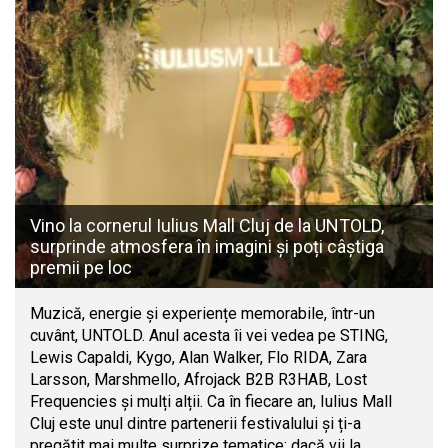
Vino la cornerul Iulius Mall Cluj de la UNTOLD,
surprinde atmosfera în imagini și poți câștiga
premii pe loc
Muzică, energie și experiențe memorabile, într-un
cuvânt, UNTOLD. Anul acesta îi vei vedea pe STING,
Lewis Capaldi, Kygo, Alan Walker, Flo RIDA, Zara
Larsson, Marshmello, Afrojack B2B R3HAB, Lost
Frequencies și mulți alții. Ca în fiecare an, Iulius Mall
Cluj este unul dintre partenerii festivalului și ți-a
pregătit mai multe surprize tematice: dacă vii la…