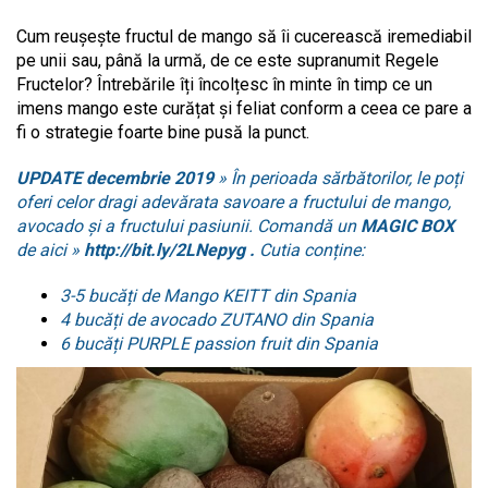
Cum reușește fructul de mango să îi cucerească iremediabil
pe unii sau, până la urmă, de ce este supranumit Regele
Fructelor? Întrebările îți încolțesc în minte în timp ce un
imens mango este curățat și feliat conform a ceea ce pare a
fi o strategie foarte bine pusă la punct.
UPDATE decembrie 2019
» În perioada sărbătorilor, le poți
oferi celor dragi adevărata savoare a fructului de mango,
avocado și a fructului pasiunii. Comandă un
MAGIC BOX
de aici »
http://bit.ly/2LNepyg
.
Cutia conține:
3-5 bucăți de Mango KEITT din Spania
4 bucăți de avocado ZUTANO din Spania
6 bucăți PURPLE passion fruit din Spania