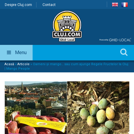
Despre Cluj.com
Contact
Menu
Acasă
»
Articole
»
Oameni și mango… sau cum ajunge Regele Fructelor la Cluj
| Mango People