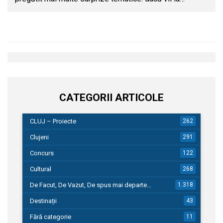
CATEGORII ARTICOLE
CLUJ – Proiecte
262
Clujeni
291
Concurs
122
Cultural
268
De Facut, De Vazut, De spus mai departe…
1.318
Destinații
43
Fără categorie
11