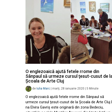
O englezoaică ajută fetele rrome din
Sânpaul să urmeze cursul ţesut-cusut de l
Şcoala de Arte Cluj
de
Iulia Marc
|
marți, 28 ianuarie 2020
|
5
Minute
O englezoaică ajută fetele rrome din Sânpaul să
urmeze cursul ţesut-cusut de la Şcoala de Arte Cluj 
na Elvira Gavriş este originară din zona Bedeciu,