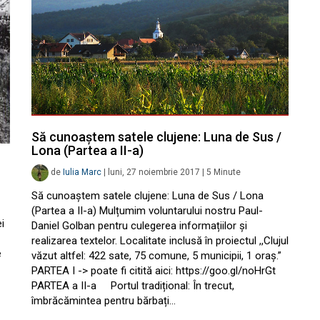
Să cunoaștem satele clujene: Luna de Sus /
Lona (Partea a II-a)
de
Iulia Marc
|
luni, 27 noiembrie 2017
|
5
Minute
Să cunoaștem satele clujene: Luna de Sus / Lona
(Partea a II-a) Mulțumim voluntarului nostru Paul-
i
Daniel Golban pentru culegerea informațiilor și
realizarea textelor. Localitate inclusă în proiectul ,,Clujul
e
văzut altfel: 422 sate, 75 comune, 5 municipii, 1 oraș.”
PARTEA I -> poate fi citită aici: https://goo.gl/noHrGt
PARTEA a II-a Portul tradițional: În trecut,
îmbrăcămintea pentru bărbați…