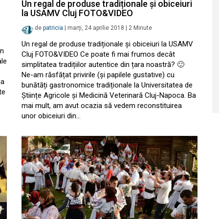
Un regal de produse tradiționale și obiceiuri
la USAMV Cluj FOTO&VIDEO
de
patricia
|
marți, 24 aprilie 2018
|
2
Minute
Un regal de produse tradiționale și obiceiuri la USAMV
an
Cluj FOTO&VIDEO Ce poate fi mai frumos decât
ale
simplitatea tradițiilor autentice din țara noastră? 🙂
Ne-am răsfățat privirile (și papilele gustative) cu
ia
bunătăți gastronomice tradiționale la Universitatea de
te
Științe Agricole și Medicină Veterinară Cluj-Napoca. Ba
mai mult, am avut ocazia să vedem reconstituirea
unor obiceiuri din…