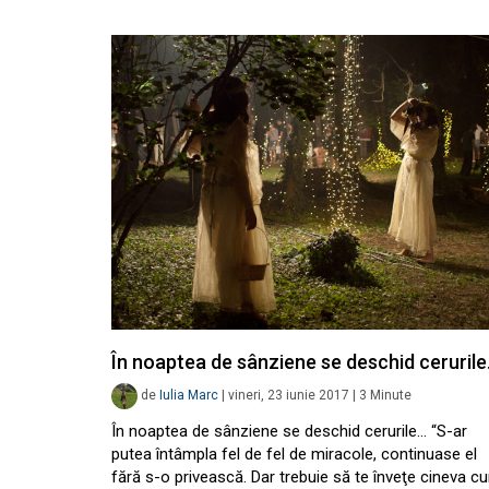
În noaptea de sânziene se deschid ceruril
de
Iulia Marc
|
vineri, 23 iunie 2017
|
3
Minute
În noaptea de sânziene se deschid cerurile… “S-ar
putea întâmpla fel de fel de miracole, continuase el
fără s-o privească. Dar trebuie să te înveţe cineva c