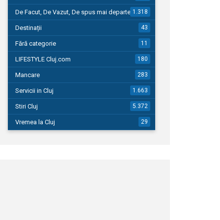
De Facut, De Vazut, De spus mai departe…
1.318
Destinații
43
Fără categorie
11
LIFESTYLE Cluj.com
180
Mancare
283
Servicii in Cluj
1.663
Stiri Cluj
5.372
Vremea la Cluj
29