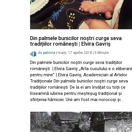
Din palmele bunicilor noștri curge seva
tradițiilor românești | Elvira Gavriș
de
patricia
|
marți, 17 aprilie 2018
|
5
Minute
Din palmele bunicilor noștri curge seva tradițiilor
românești | Elvira Gavriș „Arta cusutului e o eliberar
pentru mine” | Elvira Gavriș, Academician al Artelor
Tradiționale Din palmele bunicilor noștri curge seva
tradițiilor românești. De la ei am învățat cu toții ce
înseamnă iubirea pentru meșteșug tradițional și
sfințenia hărniciei. Unii am fost mai norocoși și…