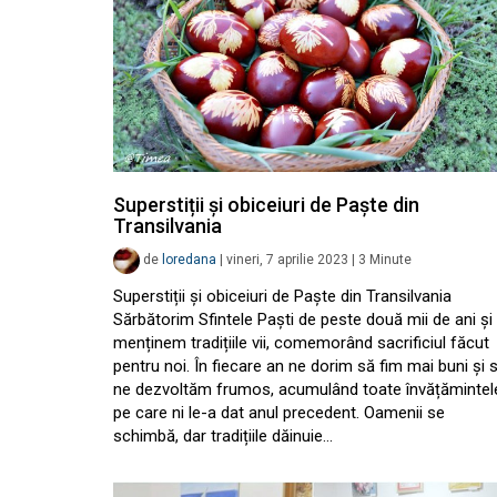
Superstiții și obiceiuri de Paște din
Transilvania
de
loredana
|
vineri, 7 aprilie 2023
|
3
Minute
Superstiții și obiceiuri de Paște din Transilvania
Sărbătorim Sfintele Paști de peste două mii de ani și
menținem tradițiile vii, comemorând sacrificiul făcut
pentru noi. În fiecare an ne dorim să fim mai buni și 
ne dezvoltăm frumos, acumulând toate învățămintel
pe care ni le-a dat anul precedent. Oamenii se
schimbă, dar tradițiile dăinuie…