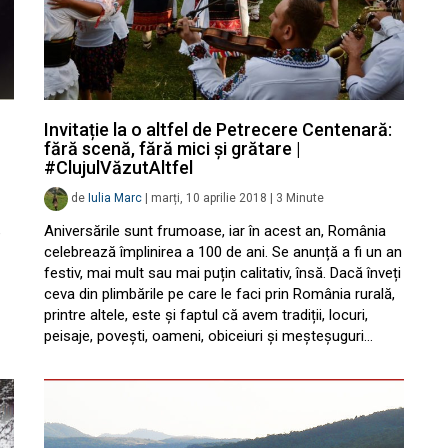
Invitație la o altfel de Petrecere Centenară:
fără scenă, fără mici și grătare |
#ClujulVăzutAltfel
de
Iulia Marc
|
marți, 10 aprilie 2018
|
3
Minute
Aniversările sunt frumoase, iar în acest an, România
e
celebrează împlinirea a 100 de ani. Se anunță a fi un an
festiv, mai mult sau mai puțin calitativ, însă. Dacă înveți
ceva din plimbările pe care le faci prin România rurală,
printre altele, este și faptul că avem tradiții, locuri,
peisaje, povești, oameni, obiceiuri și meșteșuguri…