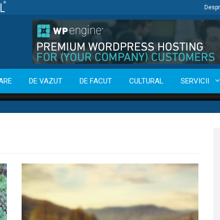
Despr
ARE
DE VAZUT
DE FACUT
CULTURAL
SERVICII