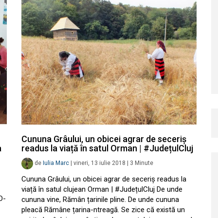
Cununa Grâului, un obicei agrar de seceriş
a
readus la viață în satul Orman | #JudețulCluj
de
Iulia Marc
|
vineri, 13 iulie 2018
|
3
Minute
Cununa Grâului, un obicei agrar de seceriş readus la
viață în satul clujean Orman | #JudețulCluj De unde
D-
cununa vine, Rămân țarinile pline. De unde cununa
pleacă Rămâne țarina-ntreagă. Se zice că există un