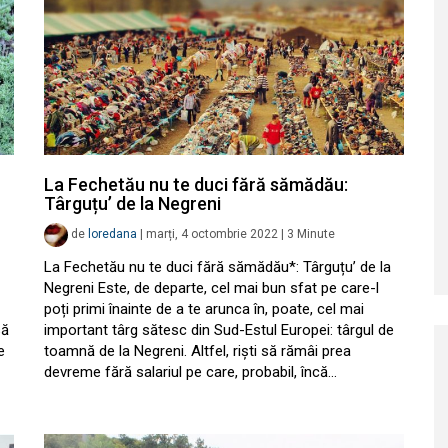
La Fechetău nu te duci fără sămădău:
Târguțu’ de la Negreni
de
loredana
|
marți, 4 octombrie 2022
|
3
Minute
La Fechetău nu te duci fără sămădău*: Târguțu’ de la
Negreni Este, de departe, cel mai bun sfat pe care-l
poți primi înainte de a te arunca în, poate, cel mai
să
important târg sătesc din Sud-Estul Europei: târgul de
e
toamnă de la Negreni. Altfel, riști să rămâi prea
devreme fără salariul pe care, probabil, încă…