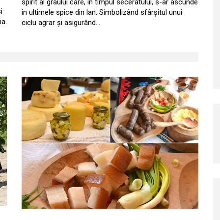
spirit al grâului care, în timpul seceratului, s-ar ascunde
i
în ultimele spice din lan. Simbolizând sfârșitul unui
ia.
ciclu agrar și asigurând…