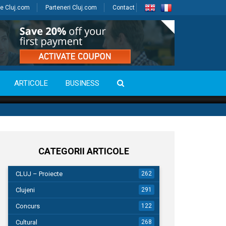
e Cluj.com
Parteneri Cluj.com
Contact
ARTICOLE
BUSINESS
CATEGORII ARTICOLE
CLUJ – Proiecte
262
Clujeni
291
Concurs
122
Cultural
268