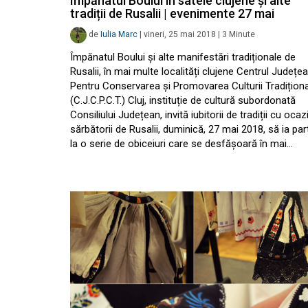
Împănatul Boului în satele clujene și alte
tradiții de Rusalii | evenimente 27 mai
de
Iulia Marc
|
vineri, 25 mai 2018
|
3
Minute
Împănatul Boului și alte manifestări tradiționale de
Rusalii, în mai multe localități clujene Centrul Județe
Pentru Conservarea și Promovarea Culturii Tradițion
(C.J.C.P.C.T.) Cluj, instituție de cultură subordonată
Consiliului Județean, invită iubitorii de tradiții cu ocaz
sărbătorii de Rusalii, duminică, 27 mai 2018, să ia par
la o serie de obiceiuri care se desfășoară în mai…