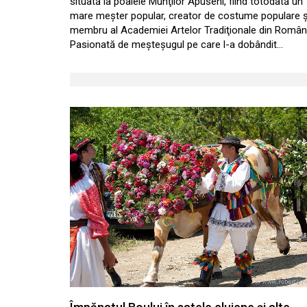
situată la poalele Munţilor Apuseni, fiind totodată un
mare meşter popular, creator de costume populare ş
membru al Academiei Artelor Tradiţionale din Român
Pasionată de meşteşugul pe care l-a dobândit…