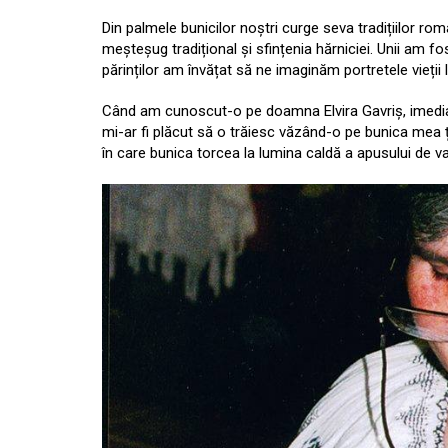
Din palmele bunicilor noștri curge seva tradițiilor rom
meșteșug tradițional și sfințenia hărniciei. Unii am fos
părinților am învățat să ne imaginăm portretele vieții l
Când am cunoscut-o pe doamna Elvira Gavriș, imediat
mi-ar fi plăcut să o trăiesc văzând-o pe bunica mea 
în care bunica torcea la lumina caldă a apusului de va