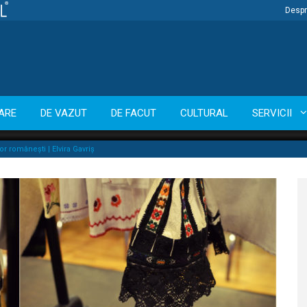
Despr
ARE
DE VAZUT
DE FACUT
CULTURAL
SERVICII
or românești | Elvira Gavriș