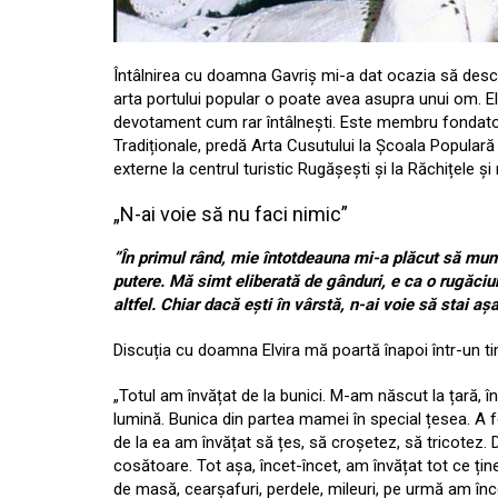
Întâlnirea cu doamna Gavriș mi-a dat ocazia să desco
arta portului popular o poate avea asupra unui om. Elv
devotament cum rar întâlnești. Este membru fondator 
Tradiționale, predă Arta Cusutului la Școala Populară 
externe la centrul turistic Rugășești și la Răchițele și
„N-ai voie să nu faci nimic”
”În primul rând, mie întotdeauna mi-a plăcut să mu
putere. Mă simt eliberată de gânduri, e ca o rugăciu
altfel. Chiar dacă ești în vârstă, n-ai voie să stai aș
Discuția cu doamna Elvira mă poartă înapoi într-un tim
„Totul am învățat de la bunici. M-am născut la țară, 
lumină. Bunica din partea mamei în special țesea. A f
de la ea am învățat să țes, să croșetez, să tricotez.
cosătoare. Tot așa, încet-încet, am învățat tot ce ți
de masă, cearșafuri, perdele, mileuri, pe urmă am î