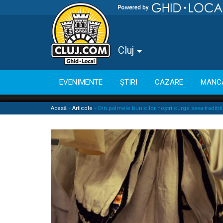
Cluj
EVENIMENTE
ȘTIRI
CAZARE
MANC
Acasă
»
Articole
»
Din palmele bunicilor noștri curge seva tradițiil