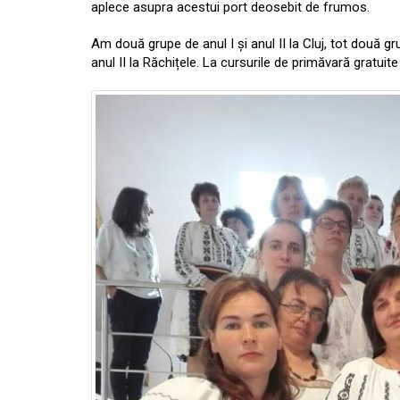
aplece asupra acestui port deosebit de frumos.
Am două grupe de anul I și anul II la Cluj, tot două g
anul II la Răchițele. La cursurile de primăvară gratui