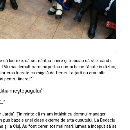
 să lucreze, că se măritau tinere și trebuiau să știe, când s-
i… Păi mai demult oamenii purtau numai haine făcute în război,
ilor erau lucrate cu migală de femei. La țară nu erau alte
 pentru tineret.”
diția meșteșugului”
i…”
or Jarda”. Țin minte că m-am întâlnit cu domnul manager
m pus bazele unei clase externe de arta cusutului. La Bedeciu
 și la Cluj. Au fost cereri tot mai mari, lumea a început să se