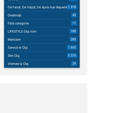
De Facut, De Vazut, De spus mai departe…
1.318
Destinații
43
Fără categorie
11
LIFESTYLE Cluj.com
180
Mancare
283
Servicii in Cluj
1.662
Stiri Cluj
5.370
Vremea la Cluj
29