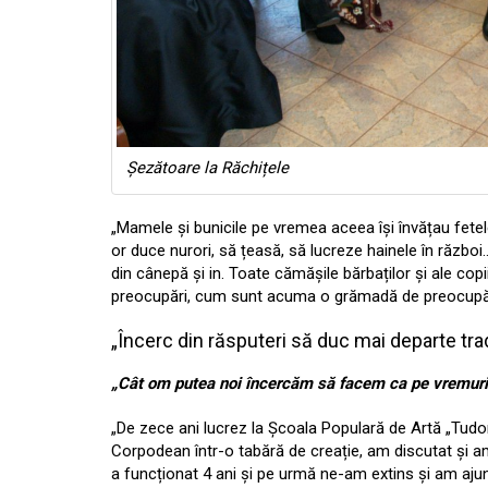
Șezătoare la Răchițele
„Mamele și bunicile pe vremea aceea își învățau fetele
or duce nurori, să țeasă, să lucreze hainele în războ
din cânepă și in. Toate cămășile bărbaților și ale copi
preocupări, cum sunt acuma o grămadă de preocupări
„Încerc din răsputeri să duc mai departe tra
„Cât om putea noi încercăm să facem ca pe vremur
„De zece ani lucrez la Școala Populară de Artă „Tud
Corpodean într-o tabără de creație, am discutat și a
a funcționat 4 ani și pe urmă ne-am extins și am ajuns