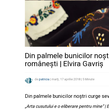
Din palmele bunicilor noștr
românești | Elvira Gavriș
de
patricia
|
marți, 17 aprilie 2018
|
5
Minute
Din palmele bunicilor noștri curge sev
„Arta cusutului e o eliberare pentru mine” | 