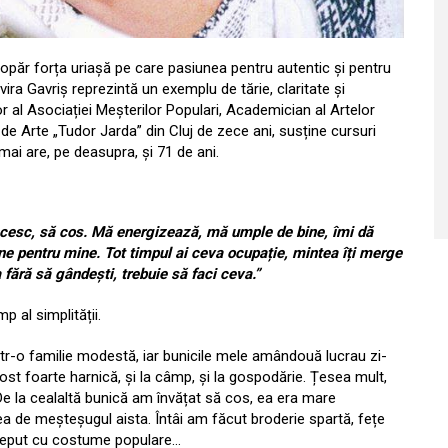
păr forța uriașă pe care pasiunea pentru autentic și pentru
ira Gavriș reprezintă un exemplu de tărie, claritate și
al Asociației Meșterilor Populari, Academician al Artelor
de Arte „Tudor Jarda” din Cluj de zece ani, susține cursuri
 mai are, pe deasupra, și 71 de ani.
ncesc, să cos. Mă energizează, mă umple de bine, îmi dă
ne pentru mine. Tot timpul ai ceva ocupație, mintea îți merge
a fără să gândești, trebuie să faci ceva.”
p al simplității.
într-o familie modestă, iar bunicile mele amândouă lucrau zi-
ost foarte harnică, și la câmp, și la gospodărie. Țesea mult,
 De la cealaltă bunică am învățat să cos, ea era mare
nea de meșteșugul aista. Întâi am făcut broderie spartă, fețe
nceput cu costume populare…