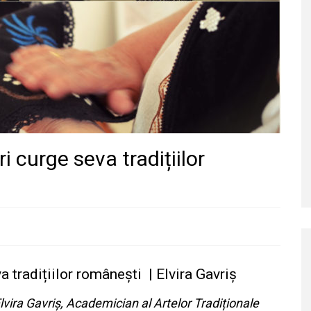
i curge seva tradițiilor
a tradițiilor românești | Elvira Gavriș
Elvira Gavriș, Academician al Artelor Tradiționale