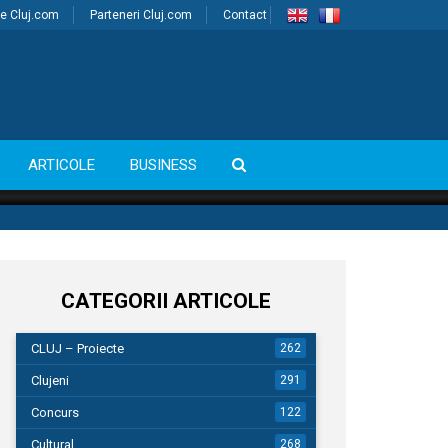
e Cluj.com
Parteneri Cluj.com
Contact
ARTICOLE
BUSINESS
CATEGORII ARTICOLE
CLUJ – Proiecte
262
Clujeni
291
Concurs
122
Cultural
268