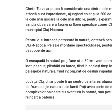
Cheile Turzii ar putea fi considerate una dintre cele 
stâncă sunt impresionați, ajungând chiar și la 200 de m
la cele mai ușoare la cele mai dificile, pentru experim
simpla observare a faunei și florei specifice zonei, Ch
municipiul Cluj-Napoca.
Pentru o zi întreagă petrecută în natură, optează pent
Cluj-Napoca. Peisaje montane spectaculoase, peșteri 
descoperite aici.
O escapadă în natură poți face și la 30 km vest de mu
înot, pescuit, plimbări cu barca, fiind în același timp
peisajelor naturale, fiind înconjurat de dealuri împădur
Județul Cluj chiar poate fi un centru de interes atunci 
de frumusețile naturale ale lumii. Poți avea parte de
complexelor balneare cu aventura în natură, sau poți 
reîncărca bateriile.