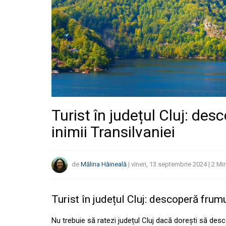
Turist în județul Cluj: de
inimii Transilvaniei
de
Mălina Hăineală
|
vineri, 13 septembrie 2024
|
2
Mi
Turist în județul Cluj: descoperă frum
Nu trebuie să ratezi județul Cluj dacă dorești să des