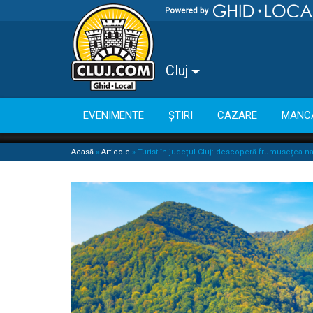
Cluj
EVENIMENTE
ȘTIRI
CAZARE
MANC
Acasă
»
Articole
»
Turist în județul Cluj: descoperă frumusețea nat