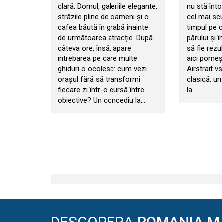
clară: Domul, galeriile elegante,
nu stă înt
străzile pline de oameni și o
cel mai sc
cafea băută în grabă înainte
timpul pe ca
de următoarea atracție. După
părului și î
câteva ore, însă, apare
să fie rezu
întrebarea pe care multe
aici porne
ghiduri o ocolesc: cum vezi
Airstrait v
orașul fără să transformi
clasică: un
fiecare zi într-o cursă între
la…
obiective? Un concediu la…
DESCOPERA
ROMANIA M