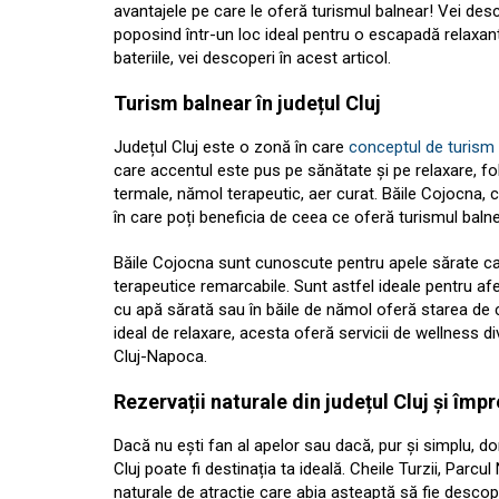
avantajele pe care le oferă turismul balnear! Vei desc
poposind într-un loc ideal pentru o escapadă relaxantă 
bateriile, vei descoperi în acest articol.
Turism balnear în județul Cluj
Județul Cluj este o zonă în care
conceptul de turism
care accentul este pus pe sănătate și pe relaxare, f
termale, nămol terapeutic, aer curat. Băile Cojocna, 
în care poți beneficia de ceea ce oferă turismul balne
Băile Cojocna sunt cunoscute pentru apele sărate care
terapeutice remarcabile. Sunt astfel ideale pentru afec
cu apă sărată sau în băile de nămol oferă starea de 
ideal de relaxare, acesta oferă servicii de wellness d
Cluj-Napoca.
Rezervații naturale din județul Cluj și împr
Dacă nu ești fan al apelor sau dacă, pur și simplu, do
Cluj poate fi destinația ta ideală. Cheile Turzii, Parc
naturale de atracție care abia așteaptă să fie descope