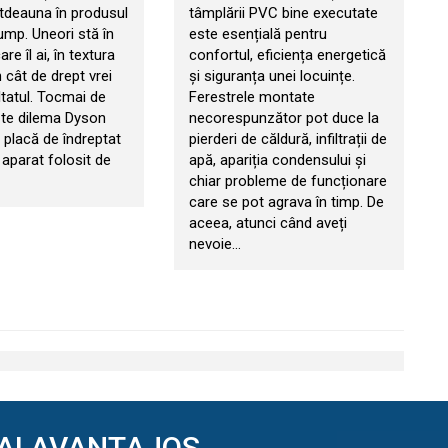
otdeauna în produsul
tâmplării PVC bine executate
ump. Uneori stă în
este esențială pentru
re îl ai, în textura
confortul, eficiența energetică
n cât de drept vrei
și siguranța unei locuințe.
ltatul. Tocmai de
Ferestrele montate
ște dilema Dyson
necorespunzător pot duce la
s placă de îndreptat
pierderi de căldură, infiltrații de
 aparat folosit de
apă, apariția condensului și
chiar probleme de funcționare
care se pot agrava în timp. De
aceea, atunci când aveți
nevoie…
AI AVANTAJOS