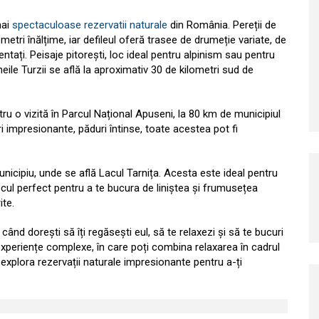
mai
spectaculoase rezervatii naturale
din România. Pereții de
etri înălțime, iar defileul oferă trasee de drumeție variate, de
entați. Peisaje pitorești, loc ideal pentru alpinism sau pentru
eile Turzii se află la aproximativ 30 de kilometri sud de
ru o vizită în Parcul Național Apuseni, la 80 km de municipiul
impresionante, păduri întinse, toate acestea pot fi
nicipiu, unde se află Lacul Tarnița. Acesta este ideal pentru
 locul perfect pentru a te bucura de liniștea și frumusețea
ite.
când dorești să îți regăsești eul, să te relaxezi și să te bucuri
 experiențe complexe, în care poți combina relaxarea în cadrul
explora rezervații naturale impresionante pentru a-ți