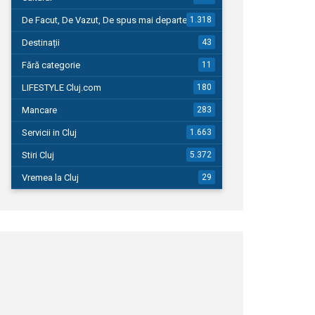
De Facut, De Vazut, De spus mai departe…
1.318
Destinații
43
Fără categorie
11
LIFESTYLE Cluj.com
180
Mancare
283
Servicii in Cluj
1.663
Stiri Cluj
5.372
Vremea la Cluj
29