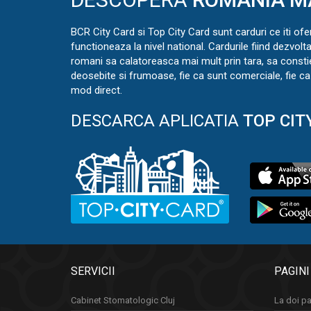
BCR City Card si Top City Card sunt carduri ce iti ofe
functioneaza la nivel national. Cardurile fiind dezvolt
romani sa calatoreasca mai mult prin tara, sa const
deosebite si frumoase, fie ca sunt comerciale, fie ca 
mod direct.
DESCARCA APLICATIA
TOP CIT
SERVICII
PAGINI
Cabinet Stomatologic Cluj
La doi pa