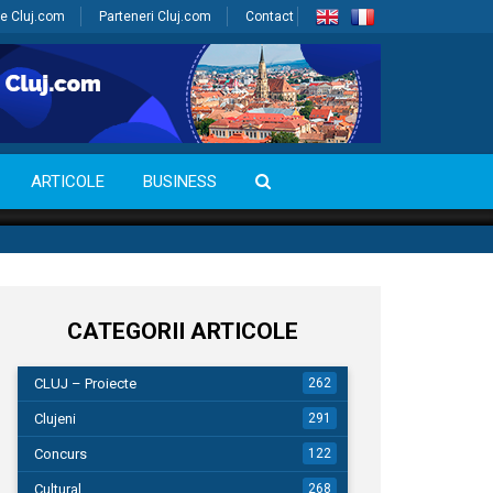
e Cluj.com
Parteneri Cluj.com
Contact
ARTICOLE
BUSINESS
CATEGORII ARTICOLE
CLUJ – Proiecte
262
Clujeni
291
Concurs
122
Cultural
268