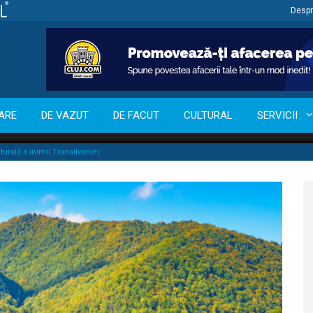
Despr
ARE
DE VAZUT
DE FACUT
CULTURAL
SERVICII
urală a inimii Transilvaniei