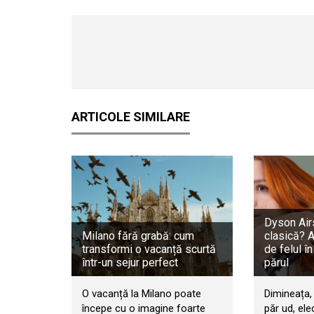
ARTICOLE SIMILARE
Dyson Airs
Milano fără grabă: cum
clasică? 
transformi o vacanță scurtă
de felul în
într-un sejur perfect
părul
O vacanță la Milano poate
Dimineața, 
începe cu o imagine foarte
păr ud, ele