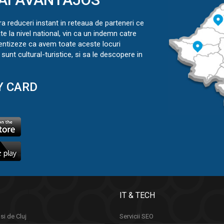
ra reduceri instant in reteaua de parteneri ce
ate la nivel national, vin ca un indemn catre
ientizeze ca avem toate aceste locuri
sunt cultural-turistice, si sa le descopere in
Y CARD
IT & TECH
si de Cluj
Servicii SEO