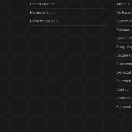
Centru Medical
Articole
Hernie de disc
De Facut 
Dermatologie Cluj
Eveniment
Restauran
Servicii i
Shopping
Cazare Cl
Business 
De vazut
Parteneri
Contact
Vremea C
Petreceri 