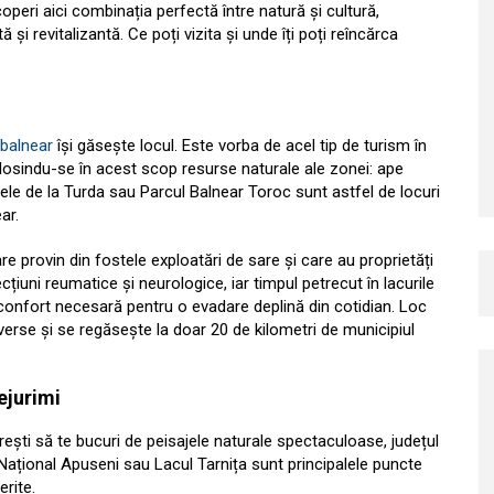
operi aici combinația perfectă între natură și cultură,
și revitalizantă. Ce poți vizita și unde îți poți reîncărca
 balnear
își găsește locul. Este vorba de acel tip de turism în
olosindu-se în acest scop resurse naturale ale zonei: ape
cele de la Turda sau Parcul Balnear Toroc sunt astfel de locuri
ar.
 provin din fostele exploatări de sare și care au proprietăți
țiuni reumatice și neurologice, iar timpul petrecut în lacurile
confort necesară pentru o evadare deplină din cotidian. Loc
iverse și se regăsește la doar 20 de kilometri de municipiul
ejurimi
rești să te bucuri de peisajele naturale spectaculoase, județul
ul Național Apuseni sau Lacul Tarnița sunt principalele puncte
rite.