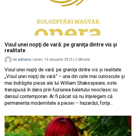
Visul unei nopţi de vară: pe graniţa dintre vis şi
realitate
de
adriana
|
vineri, 16 ianuarie 2015
|
2
Minute
Visul unei nopţi de vară: pe graniţa dintre vis şi realitate
„Visul unei nopţi de vară” – una din cele mai cunoscute şi
mai îndrăgite piese ale lui William Shakespeare, este
transpusă în dans prin fuziunea baletului neoclasic cu
dansul contemporan. Ar fi păcat să nu înţelegem că
permanenta modernitate a piesei – hazardul, forţa…