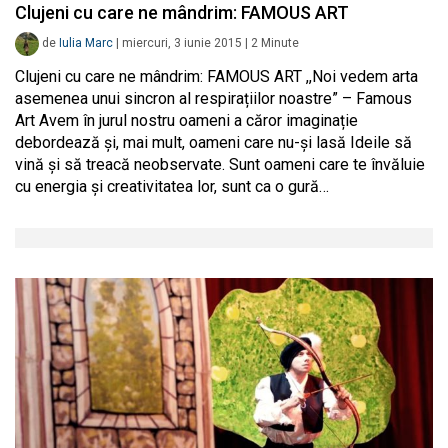
Clujeni cu care ne mândrim: FAMOUS ART
de
Iulia Marc
|
miercuri, 3 iunie 2015
|
2
Minute
Clujeni cu care ne mândrim: FAMOUS ART ,,Noi vedem arta
asemenea unui sincron al respirațiilor noastre” – Famous
Art Avem în jurul nostru oameni a căror imaginație
debordează și, mai mult, oameni care nu-și lasă Ideile să
vină și să treacă neobservate. Sunt oameni care te învăluie
cu energia și creativitatea lor, sunt ca o gură…