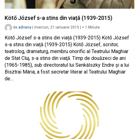
Kötő József s-a stins din viață (1939-2015)
de
adriana
|
miercuri, 21 ianuarie 2015
|
< 1
Minute
Kötő József s-a stins din viață (1939-2015) Kötő József
s-a stins din viață (1939-2015) Kötő József, scriitor,
teatrolog, dramaturg, membru onorific al Teatrului Maghiar
de Stat Cluj, s-a stins din viaţă. Timp de douăzeci de ani
(1965-1985), sub directoratul lui Senkálszky Endre și a lui
Bisztrai Mária, a fost secretar literar al Teatrului Maghiar
de…