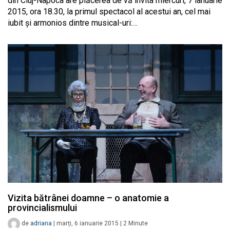
din Cluj-Napoca are plăcerea de vă invita miercuri, 7 ianuarie
2015, ora 18.30, la primul spectacol al acestui an, cel mai
iubit și armonios dintre musical-uri:…
Vizita bătrânei doamne – o anatomie a
provincialismului
de
adriana
|
marți, 6 ianuarie 2015
|
2
Minute