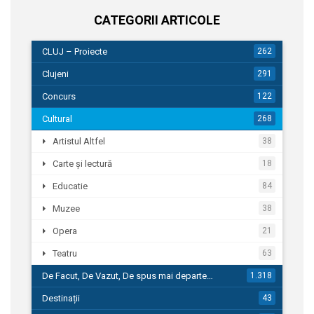
CATEGORII ARTICOLE
CLUJ – Proiecte
262
Clujeni
291
Concurs
122
Cultural
268
Artistul Altfel
38
Carte și lectură
18
Educatie
84
Muzee
38
Opera
21
Teatru
63
De Facut, De Vazut, De spus mai departe…
1.318
Destinații
43