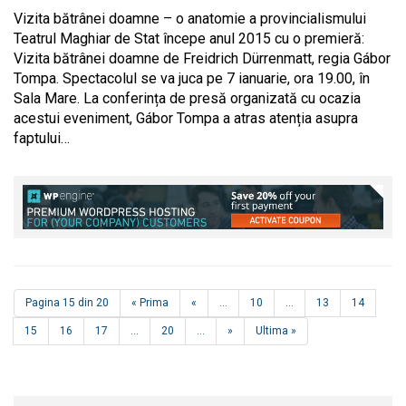
Vizita bătrânei doamne – o anatomie a provincialismului
Teatrul Maghiar de Stat începe anul 2015 cu o premieră:
Vizita bătrânei doamne de Freidrich Dürrenmatt, regia Gábor
Tompa. Spectacolul se va juca pe 7 ianuarie, ora 19.00, în
Sala Mare. La conferința de presă organizată cu ocazia
acestui eveniment, Gábor Tompa a atras atenția asupra
faptului…
Pagina 15 din 20
« Prima
«
...
10
...
13
14
15
16
17
...
20
...
»
Ultima »