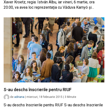
Xaver Kroetz, regia: István Albu, iar vineri, 6 martie, ora
20.00, va avea loc reprezentaţia cu Văduva Karnyó şi…
S-au deschs înscrierile pentru RIUF
de
adriana
|
miercuri, 18 februarie 2015
|
3
Minute
S-au deschs înscrierile pentru RIUF S-au deschs înscrierile