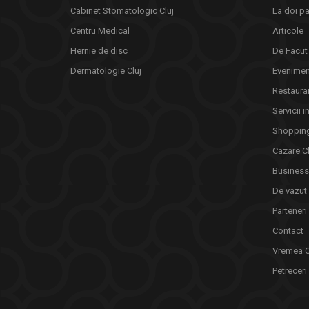
Cabinet Stomatologic Cluj
La doi pa
Centru Medical
Articole
Hernie de disc
De Facut 
Dermatologie Cluj
Eveniment
Restauran
Servicii i
Shopping
Cazare Cl
Business 
De vazut
Parteneri
Contact
Vremea C
Petreceri 