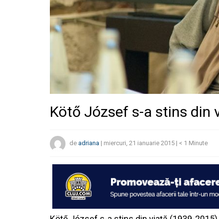
Kötő József s-a stins din
de
adriana
|
miercuri, 21 ianuarie 2015
|
< 1
Minute
Kötő József s-a stins din viață (1939-2015)