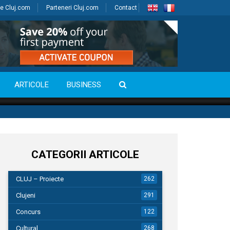
e Cluj.com
Parteneri Cluj.com
Contact
ARTICOLE
BUSINESS
CATEGORII ARTICOLE
CLUJ – Proiecte
262
Clujeni
291
Concurs
122
Cultural
268