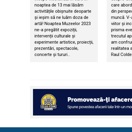
noaptea de 13 mai lăsăm
care abord
activitățile obișnuite deoparte
din perspec
și ieșim să ne luăm doza de
muncă. V-
artă! Noaptea Muzeelor 2023
viitor și in
ne-a pregătit expoziții,
prisma eve
intervenții culturale și
trecutul ap
experimente artistice, proiecții,
am confru
prezentări, spectacole,
realitatea 
concerte și tururi…
Raul Colde