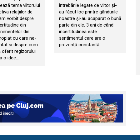
ează tema viitorului
întrebările legate de viitor și-
tiva relațiilor de
au făcut loc printre gândurile
am vorbit despre
noastre și-au acaparat o bună
certitudine din
parte din ele. 3 ani de când
nimentelor din
incertitudinea este
ropiat cu care ne-
sentimentul care are o
ntat și despre cum
prezență constantă…
a oferit regizorului
a o idee…