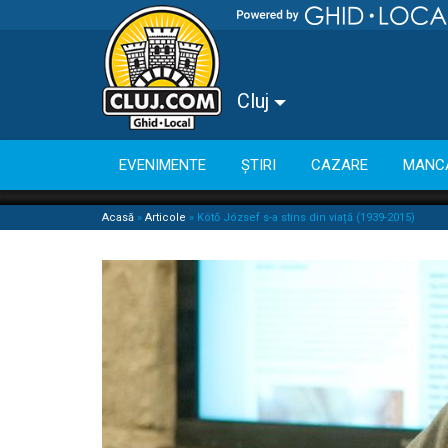
Cluj
EVENIMENTE
ȘTIRI
CAZARE
MANC
Acasă
»
Articole
»
Kötő József s-a stins din viață (1939-2015)