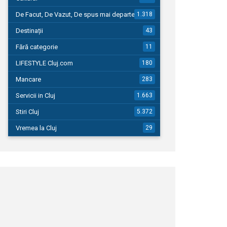
De Facut, De Vazut, De spus mai departe…
1.318
Destinații
43
Fără categorie
11
LIFESTYLE Cluj.com
180
Mancare
283
Servicii in Cluj
1.663
Stiri Cluj
5.372
Vremea la Cluj
29