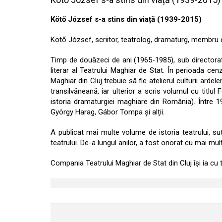
Kötő József s-a stins din viață (1939-2015)
Kötő József, scriitor, teatrolog, dramaturg, membru ono
Timp de douăzeci de ani (1965-1985), sub directoratul
literar al Teatrului Maghiar de Stat. În perioada cen
Maghiar din Cluj trebuie să fie atelierul culturii arde
transilvăneană, iar ulterior a scris volumul cu titl
istoria dramaturgiei maghiare din România). Între 198
György Harag, Gábor Tompa și alții.
A publicat mai multe volume de istoria teatrului, sute
teatrului. De-a lungul anilor, a fost onorat cu mai multe
Compania Teatrului Maghiar de Stat din Cluj îşi ia cu