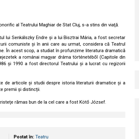
rific al Teatrului Maghiar de Stat Cluj, s-a stins din viaţă.
 lui Senkálszky Endre și a lui Bisztrai Mária, a fost secretar
zurii comuniste și în anii care au urmat, considera că Teatrul
lene. În acest scop, a studiat în profunzime literatura dramatică
ul Fejezetek a románai magyar dráma történetéből (Capitole din
6 și 1990 a fost directorul Teatrului și a lucrat cu regizorii
 de articole și studii despre istoria literaturii dramatice și a
 premii și distincții.
 tristeţe rămas bun de la cel care a fost Kötő József.
Postat în:
Teatru