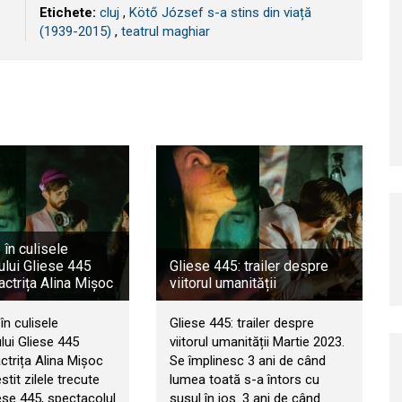
Etichete:
cluj
,
Kötő József s-a stins din viață
(1939-2015)
,
teatrul maghiar
 în culisele
ului Gliese 445
Gliese 445: trailer despre
 actrița Alina Mișoc
viitorul umanității
în culisele
Gliese 445: trailer despre
lui Gliese 445
viitorul umanității Martie 2023.
actrița Alina Mișoc
Se împlinesc 3 ani de când
tit zilele trecute
lumea toată s-a întors cu
ese 445, spectacolul
susul în jos. 3 ani de când