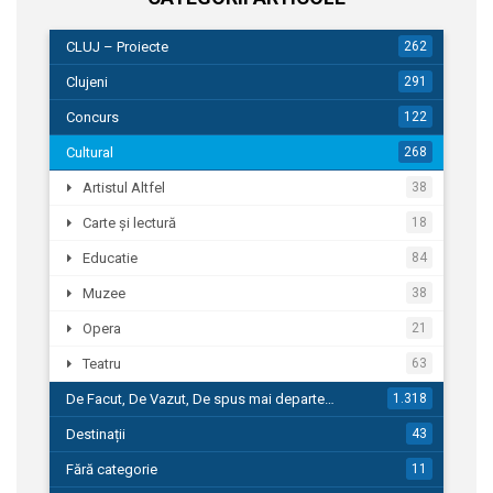
CLUJ – Proiecte
262
Clujeni
291
Concurs
122
Cultural
268
Artistul Altfel
38
Carte și lectură
18
Educatie
84
Muzee
38
Opera
21
Teatru
63
De Facut, De Vazut, De spus mai departe…
1.318
Destinații
43
Fără categorie
11