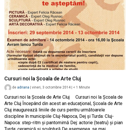
Cursuri noi la Şcoala de Arte Cluj
de
adriana
|
vineri, 3 octombrie 2014
|
< 1
Minute
Cursuri noi la Şcoala de Arte Cluj Cursuri noi la Şcoala de
Arte Cluj Începând din acest an educaţional, Şcoala de Arte
Cluj inaugurează liniile de curs pentru următoarele
discipline în municipiile Cluj-Napoca, Dej şi Turda: Cluj-
Napoca: step-ritm şi pantomimă Dej: actorie (teatru) şi pian
Turda: ceramică şi sculptură De asemenea, se mai…