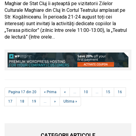
Maghiar de Stat Cluj îi așteaptă pe vizitatorii Zilelor
Culturale Maghiare din Cluj în Cortul Teatrului amplasat pe
Str. Kogălniceanu. În perioada 21-24 august toți cei
interesați sunt invitați la activităţi dedicate copiilor la
„Terasa piticilor” (zilnic între orele 11:00-13:00), la „Teatrul
de lectură” (între orele…
Pagina 17 din 20
« Prima
«
...
10
...
15
16
17
18
19
...
»
Ultima »
CATEGORII ARTICOLE