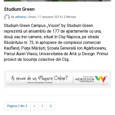
Studium Green
de
adriana
|
vineri, 17 ianuarie 2014
|
2
Minute
Studium Green Campus „Vision“ by Studium Green
reprezintă un ansamblu de 177 de apartamente cu una,
două sau trei camere, situat în Cluj-Napoca, pe strada
Răsăritului nr. 73, în apropiere de complexul comercial
Kaufland, Piaţa Mărăşti, Şcoala Generală Ion Agârbiceanu,
Parcul Aurel Vlaicu, Universitatea de Artă şi Design. Primul
proiect de locuinţe colective din Cluj…
Pagina 2 din 2
«
1
2