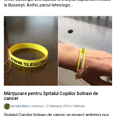
la București. Astfel, parcul tehnologic…
Mărțișoare pentru Spitalul Copiilor bolnavi de
cancer
de
Iulia Marc
|
miercuri, 17 februarie 2016
|
3
Minute
Spitalul Copiilor bolnavi de cancer, un proiect ambițios pus