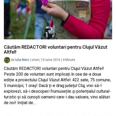
Căutăm REDACTORI voluntari pentru Clujul Văzut
Altfel!
de
Iulia Marc
|
vineri, 10 iunie 2016
|
4
Minute
Căutăm REDACTORI voluntari pentru Clujul Văzut Altfel!
Peste 200 de voluntari sunt implicați în cea de-a doua
ediție a proiectului Clujul Văzut Altfel: 422 sate, 75 comune,
5 municipii, 1 oraș! Dacă ți-e drag județul Cluj, vrei să-l
explorezi, să-i descoperi frumusețile și potențialul cultural-
turistic și să cunoști oamenii care-i dau valoare, vino alături
de noi! Inițiat de…