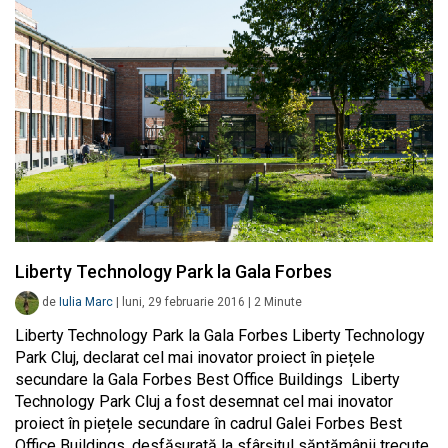
Liberty Technology Park la Gala Forbes
de
Iulia Marc
|
luni, 29 februarie 2016
|
2
Minute
Liberty Technology Park la Gala Forbes Liberty Technology
Park Cluj, declarat cel mai inovator proiect în piețele
secundare la Gala Forbes Best Office Buildings Liberty
Technology Park Cluj a fost desemnat cel mai inovator
proiect în piețele secundare în cadrul Galei Forbes Best
Office Buildings, desfășurată la sfârșitul săptămânii trecute