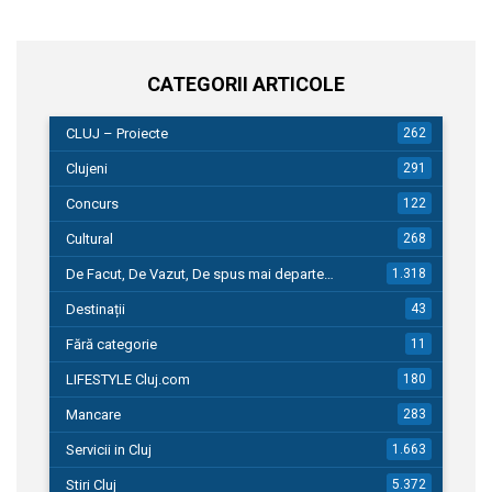
CATEGORII ARTICOLE
CLUJ – Proiecte
262
Clujeni
291
Concurs
122
Cultural
268
De Facut, De Vazut, De spus mai departe…
1.318
Destinații
43
Fără categorie
11
LIFESTYLE Cluj.com
180
Mancare
283
Servicii in Cluj
1.663
Stiri Cluj
5.372