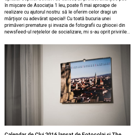
în mișcare de Asociația 1 leu, poate fi mai aproape de
realizare cu ajutorul nostru: să le oferim celor dragi un
mărțișor cu adevărat special! Cu toată bucuria unei
primăveri premature și invazia de fotografii cu ghiocei din
newsfeed-ul rețelelor de socializare, mi s-au oprit privirile…
Calendar de Cluj 2016 lansat de Fotocolaj și The