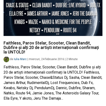
Faithless, Parov Stelar, Scooter, Clean Bandit,
Dubfire și alți 20 de artiști internaționali confirmați
la UNTOLD!
de
Iulia Marc
|
miercuri, 24 februarie 2016
|
2
Minute
Faithless, Parov Stelar, Scooter, Clean Bandit, Dubfire și alți
20 de artiști internaționali confirmați la UNTOLD! Faithless,
Parov Stelar, Scooter, Chase&Status Dj, Sasha, Clean Bandit,
James Arthur, RudimentalDj, Lost Frequencies, Dub Fx,
Kwabs, Netsky Dj, PendulumDj, Dannic, Dubfire, Sharam,
Nahko, Route 94, Jamie Jones, The Asteroids Galaxy Tour,
Ella Eyre, Y akoto, Jeru The Damaja…