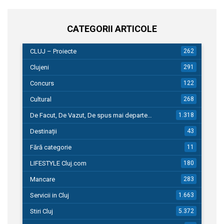
CATEGORII ARTICOLE
CLUJ – Proiecte
262
Clujeni
291
Concurs
122
Cultural
268
De Facut, De Vazut, De spus mai departe…
1.318
Destinații
43
Fără categorie
11
LIFESTYLE Cluj.com
180
Mancare
283
Servicii in Cluj
1.663
Stiri Cluj
5.372