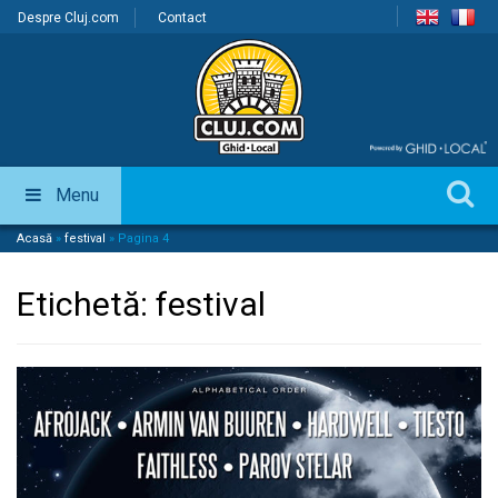
Despre Cluj.com
Contact
Menu
Acasă
»
festival
»
Pagina 4
Etichetă:
festival