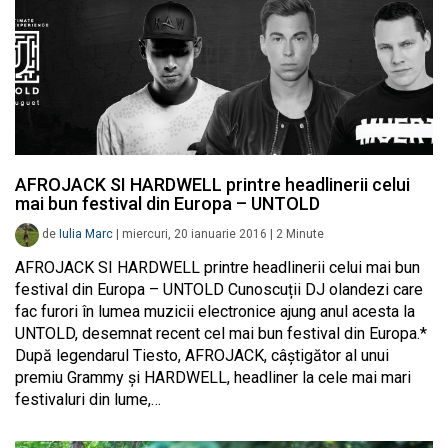
AFROJACK SI HARDWELL printre headlinerii celui
mai bun festival din Europa – UNTOLD
de
Iulia Marc
|
miercuri, 20 ianuarie 2016
|
2
Minute
AFROJACK SI HARDWELL printre headlinerii celui mai bun
festival din Europa – UNTOLD Cunoscuții DJ olandezi care
fac furori în lumea muzicii electronice ajung anul acesta la
UNTOLD, desemnat recent cel mai bun festival din Europa.*
După legendarul Tiesto, AFROJACK, câștigător al unui
premiu Grammy și HARDWELL, headliner la cele mai mari
festivaluri din lume,…