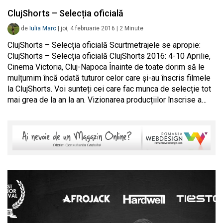
ClujShorts – Selecția oficială
de
Iulia Marc
|
joi, 4 februarie 2016
|
2
Minute
ClujShorts – Selecția oficială Scurtmetrajele se apropie:
ClujShorts – Selecția oficială ClujShorts 2016: 4-10 Aprilie,
Cinema Victoria, Cluj-Napoca Înainte de toate dorim să le
mulțumim încă odată tuturor celor care și-au înscris filmele
la ClujShorts. Voi sunteți cei care fac munca de selecție tot
mai grea de la an la an. Vizionarea producțiilor înscrise a…