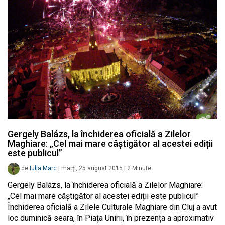
Gergely Balázs, la închiderea oficială a Zilelor
Maghiare: „Cel mai mare câștigător al acestei ediții
este publicul”
de
Iulia Marc
|
marți, 25 august 2015
|
2
Minute
Gergely Balázs, la închiderea oficială a Zilelor Maghiare:
„Cel mai mare câștigător al acestei ediții este publicul”
Închiderea oficială a Zilele Culturale Maghiare din Cluj a avut
loc duminică seara, în Piața Unirii, în prezența a aproximativ