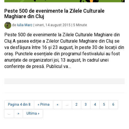
Peste 500 de evenimente la Zilele Culturale
Maghiare din Cluj
de
Iulia Marc
|
vineri, 14 august 2015
|
5
Minute
Peste 500 de evenimente la Zilele Culturale Maghiare din
Cluj A șasea ediție a Zilelor Culturale Maghiare din Cluj se
va desfășura între 16 și 23 august, în peste 30 de locații din
oraș. Punctele esențiale din programul festivalului au fost
anunțate de organizatori joi, 13 august, în cadrul unei
conferințe de presă. Publicul va…
Pagina 4 din 8
« Prima
«
...
2
3
4
5
6
...
»
Ultima »