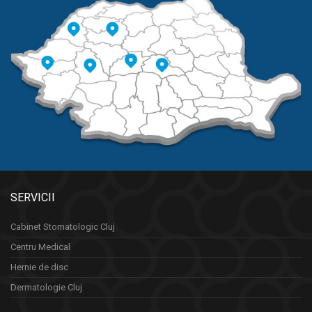
SERVICII
Cabinet Stomatologic Cluj
Centru Medical
Hernie de disc
Dermatologie Cluj