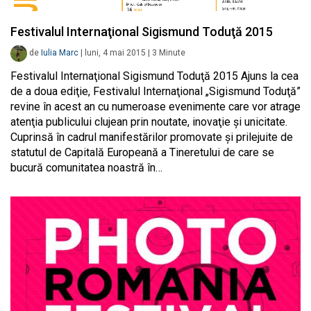
Festivalul Internaţional Sigismund Toduţă 2015
de
Iulia Marc
|
luni, 4 mai 2015
|
3
Minute
Festivalul Internaţional Sigismund Toduţă 2015 Ajuns la cea
de a doua ediţie, Festivalul Internaţional „Sigismund Toduţă”
revine în acest an cu numeroase evenimente care vor atrage
atenţia publicului clujean prin noutate, inovaţie şi unicitate.
Cuprinsă în cadrul manifestărilor promovate şi prilejuite de
statutul de Capitală Europeană a Tineretului de care se
bucură comunitatea noastră în…