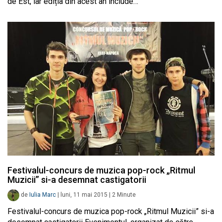
de Est, iar ediția din acest an include…
Festivalul-concurs de muzica pop-rock „Ritmul
Muzicii” si-a desemnat castigatorii
de
Iulia Marc
|
luni, 11 mai 2015
|
2
Minute
Festivalul-concurs de muzica pop-rock „Ritmul Muzicii” si-a