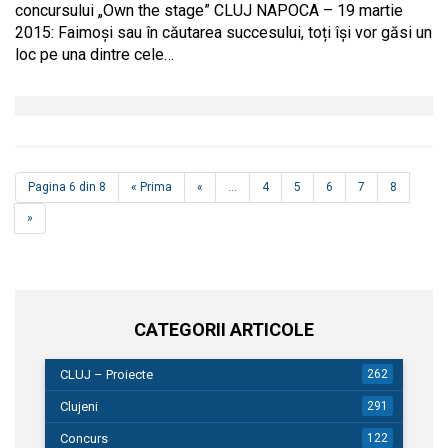
concursului „Own the stage” CLUJ NAPOCA – 19 martie
2015: Faimoși sau în căutarea succesului, toți își vor găsi un
loc pe una dintre cele…
Pagina 6 din 8
« Prima
«
...
4
5
6
7
8
»
CATEGORII ARTICOLE
CLUJ – Proiecte
262
Clujeni
291
Concurs
122