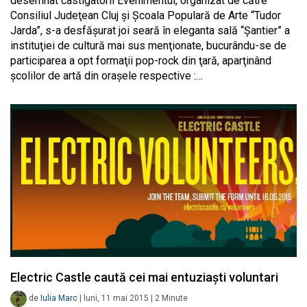
desemnat castigatorii Evenimentul, organizat de către
Consiliul Judeţean Cluj şi Şcoala Populară de Arte “Tudor
Jarda”, s-a desfăşurat joi seară în eleganta sală “Şantier” a
instituţiei de cultură mai sus menţionate, bucurându-se de
participarea a opt formaţii pop-rock din ţară, aparţinând
şcolilor de artă din oraşele respective :…
Electric Castle caută cei mai entuziaști voluntari
de
Iulia Marc
|
luni, 11 mai 2015
|
2
Minute