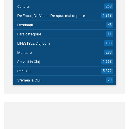
Cultural
268
De Facut, De Vazut, De spus mai departe…
1.318
Destinații
43
Fără categorie
11
LIFESTYLE Cluj.com
180
Mancare
283
Servicii in Cluj
1.663
Stiri Cluj
5.372
Vremea la Cluj
29