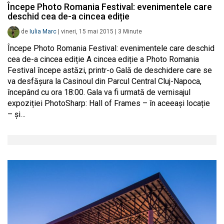
Începe Photo Romania Festival: evenimentele care
deschid cea de-a cincea ediție
de
Iulia Marc
|
vineri, 15 mai 2015
|
3
Minute
Începe Photo Romania Festival: evenimentele care deschid
cea de-a cincea ediție A cincea ediție a Photo Romania
Festival începe astăzi, printr-o Gală de deschidere care se
va desfășura la Casinoul din Parcul Central Cluj-Napoca,
începând cu ora 18:00. Gala va fi urmată de vernisajul
expoziției PhotoSharp: Hall of Frames – în aceeași locație
– și…