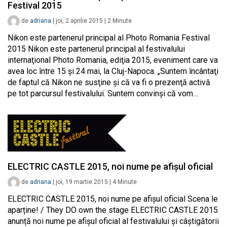
Festival 2015
de
adriana
|
joi, 2 aprilie 2015
|
2
Minute
Nikon este partenerul principal al Photo Romania Festival
2015 Nikon este partenerul principal al festivalului
internaţional Photo Romania, ediţia 2015, eveniment care va
avea loc între 15 şi 24 mai, la Cluj-Napoca. „Suntem încântaţi
de faptul că Nikon ne susţine şi că va fi o prezenţă activă
pe tot parcursul festivalului. Suntem convinşi că vom…
ELECTRIC CASTLE 2015, noi nume pe afișul oficial
de
adriana
|
joi, 19 martie 2015
|
4
Minute
ELECTRIC CASTLE 2015, noi nume pe afișul oficial Scena le
aparține! / They DO own the stage ELECTRIC CASTLE 2015
anunță noi nume pe afișul oficial al festivalului și câștigătorii