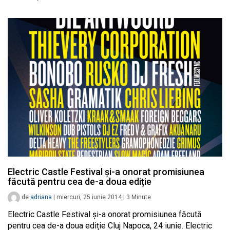
Electric Castle Festival și-a onorat promisiunea
făcută pentru cea de-a doua ediție
de
adriana
|
miercuri, 25 iunie 2014
|
3
Minute
Electric Castle Festival și-a onorat promisiunea făcută
pentru cea de-a doua ediție Cluj Napoca, 24 iunie. Electric