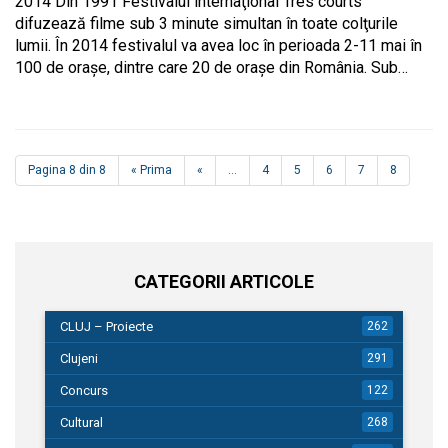
2014 Din 1991 Festivalul internaţional Très courts
difuzează filme sub 3 minute simultan în toate colţurile
lumii. În 2014 festivalul va avea loc în perioada 2-11 mai în
100 de oraşe, dintre care 20 de oraşe din România. Sub…
Pagina 8 din 8
« Prima
«
...
4
5
6
7
8
CATEGORII ARTICOLE
CLUJ – Proiecte
262
Clujeni
291
Concurs
122
Cultural
268