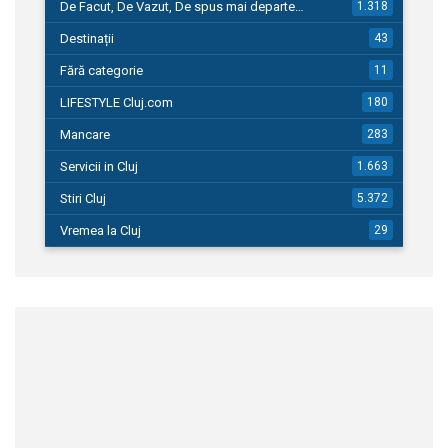
De Facut, De Vazut, De spus mai departe…
1.318
Destinații
43
Fără categorie
11
LIFESTYLE Cluj.com
180
Mancare
283
Servicii in Cluj
1.663
Stiri Cluj
5.372
Vremea la Cluj
29