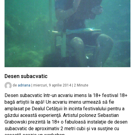
Desen subacvatic
de
adriana
|
miercuri, 9 aprilie 2014
|
2
Minute
Desen subacvatic într-un acvariu imens la 18+ festival 18+
bagă artiştii la apă! Un acvariu imens urmează să fie
amplasat pe Dealul Cetăţuii în incinta festivalului pentru a
găzdui această experienţă. Artistul polonez Sebastian
Grabowski prezintă la 18+ o fabuloasă instalaţie de desen
subacvatic de aproximativ 2 metri cubi şi va susţine cu