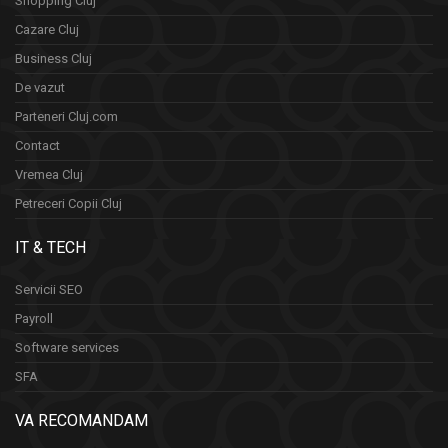
Shopping Cluj
Cazare Cluj
Business Cluj
De vazut
Parteneri Cluj.com
Contact
Vremea Cluj
Petreceri Copii Cluj
IT & TECH
Servicii SEO
Payroll
Software services
SFA
VA RECOMANDAM