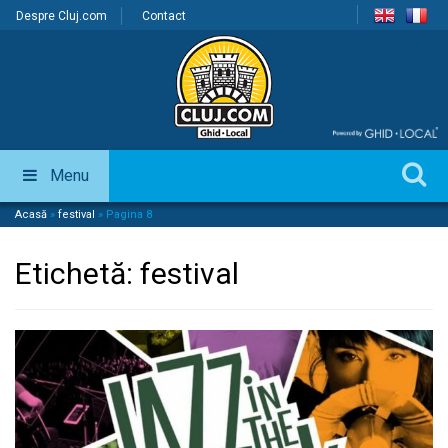
Despre Cluj.com
Contact
Menu
Acasă
»
festival
»
Pagina 8
Etichetă:
festival