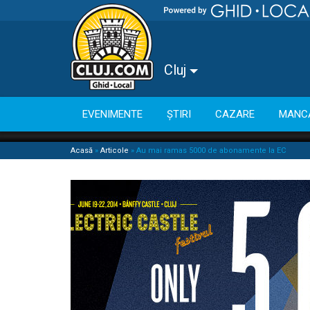
Cluj
EVENIMENTE
ȘTIRI
CAZARE
MANC
Acasă
»
Articole
»
Au mai ramas 5000 de abonamente la EC