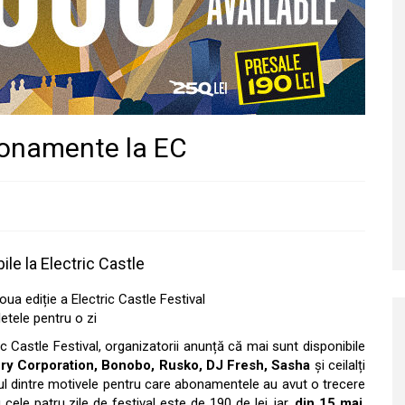
onamente la EC
e la Electric Castle
 ediție a Electric Castle Festival
letele pentru o zi
ic Castle Festival, organizatorii anunță că mai sunt disponibile
ry Corporation, Bonobo, Rusko, DJ Fresh, Sasha
și ceilalți
unul dintre motivele pentru care abonamentele au avut o trecere
cele patru zile de festival este de 190 de lei, iar,
din 15 mai
,