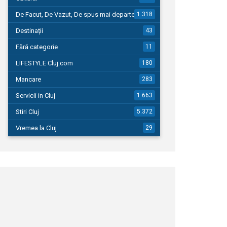
De Facut, De Vazut, De spus mai departe…
1.318
Destinații
43
Fără categorie
11
LIFESTYLE Cluj.com
180
Mancare
283
Servicii in Cluj
1.663
Stiri Cluj
5.372
Vremea la Cluj
29