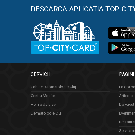
DESCARCA APLICATIA
TOP CIT
SERVICII
PAGINI
Cabinet Stomatologic Cluj
La doi pa
Centru Medical
Articole
Hernie de disc
De Facut 
Dermatologie Cluj
Eveniment
Restauran
Servicii i