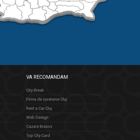
VA RECOMANDAM
City Break
Firma de curatenie Cluj
Rent a Car Cluj
Web Design
Cazare Brasov
Top City Card