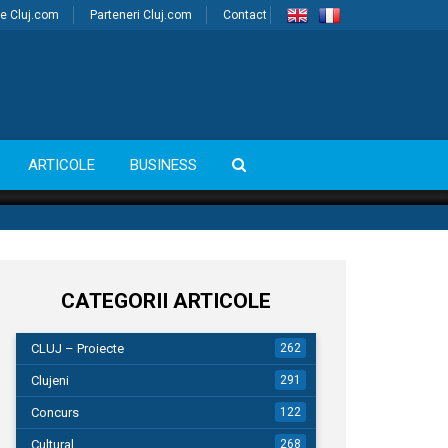
e Cluj.com
Parteneri Cluj.com
Contact
ARTICOLE
BUSINESS
CATEGORII ARTICOLE
CLUJ – Proiecte
262
Clujeni
291
Concurs
122
Cultural
268