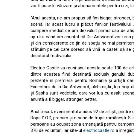
vor fi puse în vânzare și abonamentele pentru o zi, la 
“Anul acesta, ne-am propus să fim bigger, stronger, b
scenă, iar acest lucru a plăcut fanilor festivalul
cumpere imediat ce am dezvăluit primul cap de afiș,
up-ului, când am anunțat că Die Antwoord vor urca pe
și din considerente ce țin de spațiu ne mai permit
sfătuim pe cei care doresc să vină la castel să se 
directorul festivalului.
Electric Castle va reuni anul acesta peste 130 de art
dintre acestea fiind destinată exclusiv genului d
prezențe în premieră pentru România și artiști car
Excentricii de la Die Antwoord, alchimiștii „trip-hop
și Sasha sunt vedetele, care vor lua cu asalt scene
anunță a fi bigger, stronger, better.
Anul trecut, evenimentul a adus 92 de artiști, print
Dope D.O.D, precum și o serie de trupe românești. S-au
persoane au ocupat zona amenajată pentru campare. 
370 de voluntari, iar site-ul
electriccastle.ro
a înregist