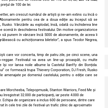
prețul de 100 de lei.
etter, am crescut numărul de artiști și ne-am extins cu încă o
ui. Abonamente pentru cea de a doua ediție au început să se
 Rusko. Vânzările au explodat, însă, odată cu închiderea line
 scenă în deschiderea festivalului. Din motive organizatorice
em să punem în vânzare încă 5000 de abonamente, de aceea îi
grăbească cu achiziționarea biletelor”, a spus Teodor Negrea,
iști care vor concerta, timp de patru zile, pe cinci scene, una
ub-reggae. Festivalul va avea un line-up proaspăt, cu multe
e își vor lansa noile albume la Castelul Banffy din Bonțida.
-ului” ce formează trupa Thievery Corporation, DJ Fresh, Rusko
le amenajate pe domeniul castelului, pentru o ediție care se
re care Morcheeba, Telepopmusik, Stanton Warriors, Feed Me și
 înregistrat 32.000 de participanți, iar peste 4.000 de
Echipa de organizare a inclus 600 de persoane, dintre care
rat în cele trei zile de festival un trafic zilnic de aproximativ