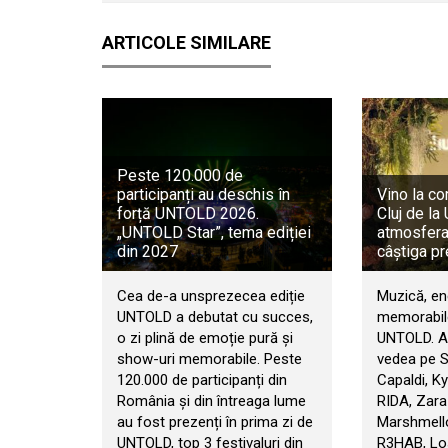
ARTICOLE SIMILARE
Peste 120.000 de
participanți au deschis în
Vino la co
forță UNTOLD 2026.
Cluj de l
„UNTOLD Star”, tema ediției
atmosfera 
din 2027
câștiga pr
Cea de-a unsprezecea ediție
Muzică, en
UNTOLD a debutat cu succes,
memorabile
o zi plină de emoție pură și
UNTOLD. An
show-uri memorabile. Peste
vedea pe 
120.000 de participanți din
Capaldi, Ky
România și din întreaga lume
RIDA, Zara
au fost prezenți în prima zi de
Marshmello
UNTOLD, top 3 festivaluri din
R3HAB, Los