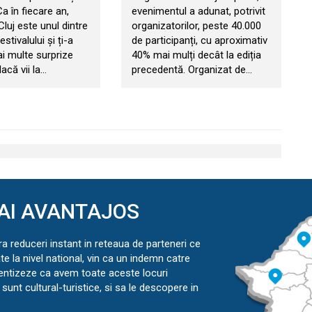
 Ca în fiecare an,
evenimentul a adunat, potrivit
 Cluj este unul dintre
organizatorilor, peste 40.000
estivalului și ți-a
de participanți, cu aproximativ
ai multe surprize
40% mai mulți decât la ediția
acă vii la…
precedentă. Organizat de…
AI AVANTAJOS
ra reduceri instant in reteaua de parteneri ce
ate la nivel national, vin ca un indemn catre
ientizeze ca avem toate aceste locuri
sunt cultural-turistice, si sa le descopere in