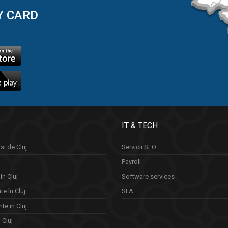
Y CARD
IT & TECH
si de Cluj
Servicii SEO
Payroll
in Cluj
Software services
e în Cluj
SFA
te in Cluj
n Cluj