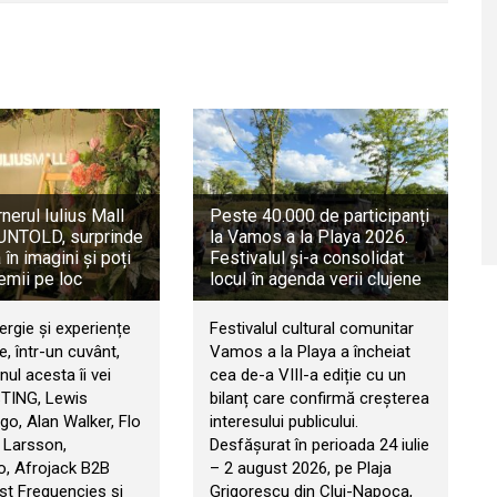
rnerul Iulius Mall
Peste 40.000 de participanți
a UNTOLD, surprinde
la Vamos a la Playa 2026.
în imagini și poți
Festivalul și-a consolidat
emii pe loc
locul în agenda verii clujene
ergie și experiențe
Festivalul cultural comunitar
, într-un cuvânt,
Vamos a la Playa a încheiat
ul acesta îi vei
cea de-a VIII-a ediție cu un
STING, Lewis
bilanț care confirmă creșterea
go, Alan Walker, Flo
interesului publicului.
 Larsson,
Desfășurat în perioada 24 iulie
, Afrojack B2B
– 2 august 2026, pe Plaja
t Frequencies și
Grigorescu din Cluj-Napoca,