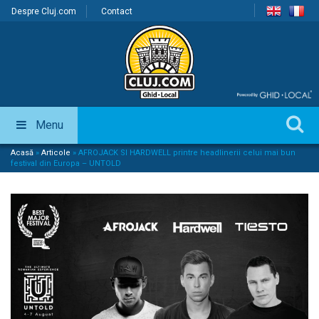
Despre Cluj.com
Contact
Menu
Acasă
»
Articole
»
AFROJACK SI HARDWELL printre headlinerii celui mai bun
festival din Europa – UNTOLD