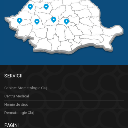
SERVICII
Cabinet Stomatologic Cluj
Centru Medical
Hernie de disc
Dermatologie Cluj
PAGINI