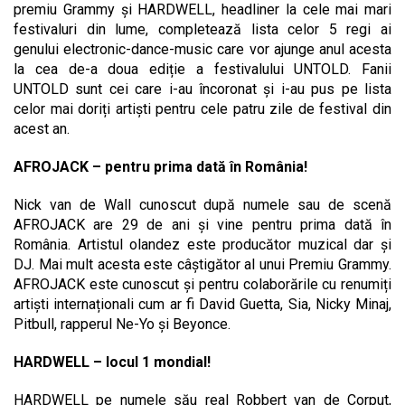
premiu Grammy și HARDWELL, headliner la cele mai mari
festivaluri din lume, completează lista celor 5 regi ai
genului electronic-dance-music care vor ajunge anul acesta
la cea de-a doua ediție a festivalului UNTOLD. Fanii
UNTOLD sunt cei care i-au încoronat și i-au pus pe lista
celor mai doriți artiști pentru cele patru zile de festival din
acest an.
AFROJACK – pentru prima dată în România!
Nick van de Wall cunoscut după numele sau de scenă
AFROJACK are 29 de ani și vine pentru prima dată în
România. Artistul olandez este producător muzical dar și
DJ. Mai mult acesta este câștigător al unui Premiu Grammy.
AFROJACK este cunoscut și pentru colaborările cu renumiți
artiști internaționali cum ar fi David Guetta, Sia, Nicky Minaj,
Pitbull, rapperul Ne-Yo și Beyonce.
HARDWELL – locul 1 mondial!
HARDWELL pe numele său real Robbert van de Corput,