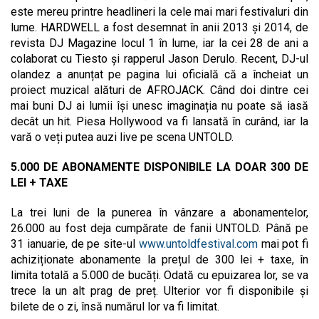
este mereu printre headlineri la cele mai mari festivaluri din
lume. HARDWELL a fost desemnat în anii 2013 și 2014, de
revista DJ Magazine locul 1 în lume, iar la cei 28 de ani a
colaborat cu Tiesto și rapperul Jason Derulo. Recent, DJ-ul
olandez a anunțat pe pagina lui oficială că a încheiat un
proiect muzical alături de AFROJACK. Când doi dintre cei
mai buni DJ ai lumii își unesc imaginația nu poate să iasă
decât un hit. Piesa Hollywood va fi lansată în curând, iar la
vară o veți putea auzi live pe scena UNTOLD.
5.000 DE ABONAMENTE DISPONIBILE LA DOAR 300 DE
LEI + TAXE
La trei luni de la punerea în vânzare a abonamentelor,
26.000 au fost deja cumpărate de fanii UNTOLD. Până pe
31 ianuarie, de pe site-ul
www.untoldfestival.com
mai pot fi
achiziționate abonamente la prețul de 300 lei + taxe, în
limita totală a 5.000 de bucăți. Odată cu epuizarea lor, se va
trece la un alt prag de preț. Ulterior vor fi disponibile și
bilete de o zi, însă numărul lor va fi limitat.