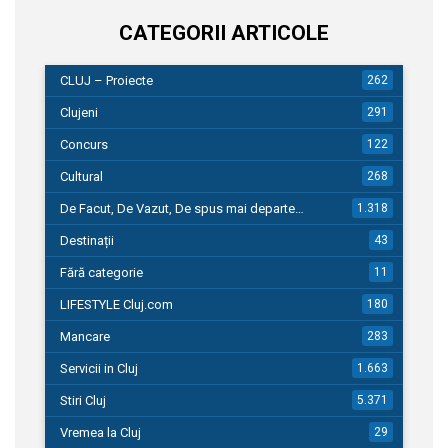
CATEGORII ARTICOLE
CLUJ – Proiecte
262
Clujeni
291
Concurs
122
Cultural
268
De Facut, De Vazut, De spus mai departe…
1.318
Destinații
43
Fără categorie
11
LIFESTYLE Cluj.com
180
Mancare
283
Servicii in Cluj
1.663
Stiri Cluj
5.371
Vremea la Cluj
29