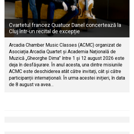
Cvartetul francez Quatuor Danel concertează la
Cluj într-un recital de excepție
Arcadia Chamber Music Classes (ACMC) organizat de
Asociația Arcadia Quartet și Academia Națională de
Muzică „Gheorghe Dima” între 1 și 12 august 2026 este
deja în desfășurare. În anul acesta, una dintre misiunile
ACMC este deschiderea atât către invitați, cât și către
participanții internaționali. În urma acestei inițieri, în data
de 8 august va avea…