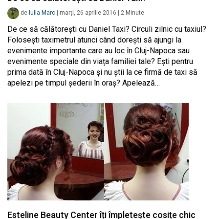
de
Iulia Marc
|
marți, 26 aprilie 2016
|
2
Minute
De ce să călătorești cu Daniel Taxi? Circuli zilnic cu taxiul?
Folosești taximetrul atunci când dorești să ajungi la
evenimente importante care au loc în Cluj-Napoca sau
evenimente speciale din viața familiei tale? Ești pentru
prima dată în Cluj-Napoca și nu știi la ce firmă de taxi să
apelezi pe timpul șederii în oraș? Apelează…
Esteline Beauty Center îți împletește cosițe chic