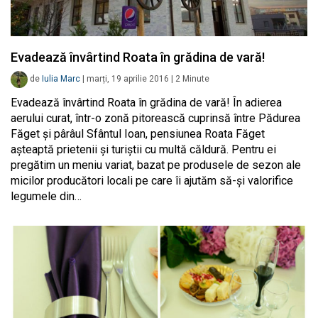
Evadează învârtind Roata în grădina de vară!
de
Iulia Marc
|
marți, 19 aprilie 2016
|
2
Minute
Evadează învârtind Roata în grădina de vară! În adierea
aerului curat, într-o zonă pitorească cuprinsă între Pădurea
Făget și pârâul Sfântul Ioan, pensiunea Roata Făget
așteaptă prietenii și turiștii cu multă căldură. Pentru ei
pregătim un meniu variat, bazat pe produsele de sezon ale
micilor producători locali pe care îi ajutăm să-și valorifice
legumele din…