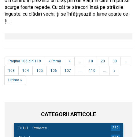
din centru îți prezintă un oraș plin de viață în care timpul se
scurge foarte repede. Cu cât te strecori însă pe străzile
înguste, cu clădiri vechi, ți se înfățișează o lume aparte ce-
ți…
Pagina 105 din 119
« Prima
«
...
10
20
30
...
103
104
105
106
107
...
110
...
»
Ultima »
CATEGORII ARTICOLE
CLUJ – Proiecte
262