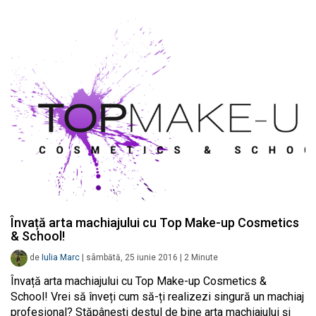
Învață arta machiajului cu Top Make-up Cosmetics
& School!
de
Iulia Marc
|
sâmbătă, 25 iunie 2016
|
2
Minute
Învață arta machiajului cu Top Make-up Cosmetics &
School! Vrei să înveți cum să-ți realizezi singură un machiaj
profesional? Stăpânești destul de bine arta machiajului și