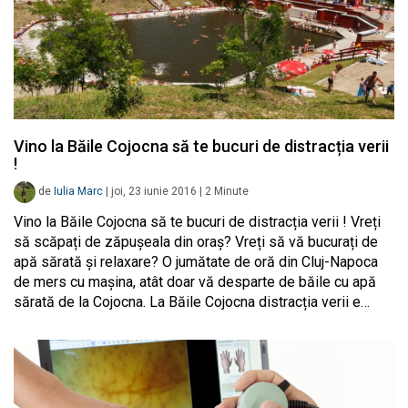
Vino la Băile Cojocna să te bucuri de distracția verii
!
de
Iulia Marc
|
joi, 23 iunie 2016
|
2
Minute
Vino la Băile Cojocna să te bucuri de distracția verii ! Vreți
să scăpați de zăpușeala din oraș? Vreți să vă bucurați de
apă sărată și relaxare? O jumătate de oră din Cluj-Napoca
de mers cu mașina, atât doar vă desparte de băile cu apă
sărată de la Cojocna. La Băile Cojocna distracția verii e…