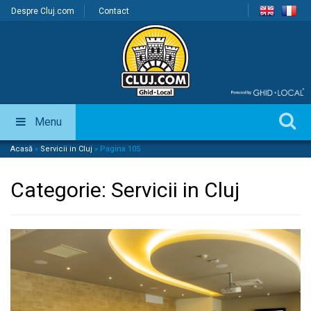
Despre Cluj.com
Contact
Menu
Acasă
»
Servicii in Cluj
»
Pagina 105
Categorie:
Servicii in Cluj