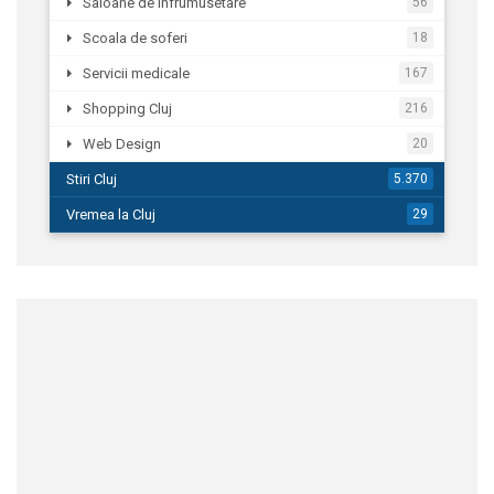
Saloane de infrumusetare
56
Scoala de soferi
18
Servicii medicale
167
Shopping Cluj
216
Web Design
20
Stiri Cluj
5.370
Vremea la Cluj
29