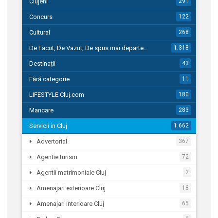
Clujeni
291
Concurs
122
Cultural
268
De Facut, De Vazut, De spus mai departe…
1.318
Destinații
43
Fără categorie
11
LIFESTYLE Cluj.com
180
Mancare
283
Servicii in Cluj
1.662
Advertorial
367
Agentie turism
72
Agentii matrimoniale Cluj
2
Amenajari exterioare Cluj
18
Amenajari interioare Cluj
65