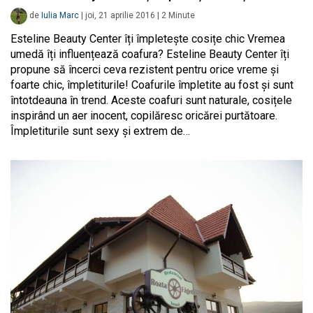
de
Iulia Marc
|
joi, 21 aprilie 2016
|
2
Minute
Esteline Beauty Center îți împletește cosițe chic Vremea
umedă îți influențează coafura? Esteline Beauty Center îți
propune să încerci ceva rezistent pentru orice vreme și
foarte chic, împletiturile! Coafurile împletite au fost și sunt
întotdeauna în trend. Aceste coafuri sunt naturale, cosițele
inspirând un aer inocent, copilăresc oricărei purtătoare.
Împletiturile sunt sexy și extrem de…