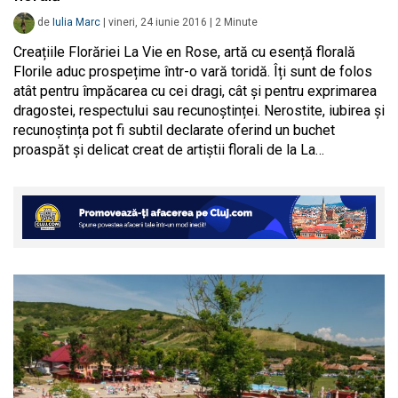
de
Iulia Marc
|
vineri, 24 iunie 2016
|
2
Minute
Creațiile Florăriei La Vie en Rose, artă cu esență florală
Florile aduc prospețime într-o vară toridă. Îți sunt de folos
atât pentru împăcarea cu cei dragi, cât și pentru exprimarea
dragostei, respectului sau recunoștinței. Nerostite, iubirea și
recunoștința pot fi subtil declarate oferind un buchet
proaspăt și delicat creat de artiștii florali de la La…