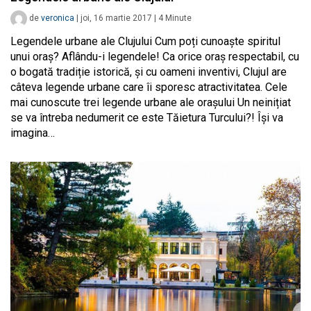
de
veronica
|
joi, 16 martie 2017
|
4
Minute
Legendele urbane ale Clujului Cum poți cunoaște spiritul
unui oraș? Aflându-i legendele! Ca orice oraș respectabil, cu
o bogată tradiție istorică, și cu oameni inventivi, Clujul are
câteva legende urbane care îi sporesc atractivitatea. Cele
mai cunoscute trei legende urbane ale orașului Un neinițiat
se va întreba nedumerit ce este Tăietura Turcului?! Își va
imagina…