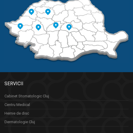
SERVICII
Cabinet Stomatologic Cluj
Centru Medical
Hernie de disc
Dermatologie Cluj