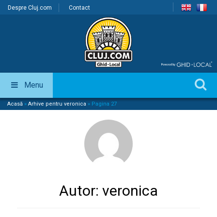
Despre Cluj.com
Contact
Menu
Acasă
»
Arhive pentru veronica
»
Pagina 27
Autor:
veronica