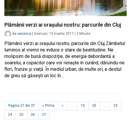
Plămânii verzi ai orașului nostru: parcurile din Cluj
de
veronica
|
miercuri, 15 martie 2017
|
3
Minute
Plămânii verzi ai orașului nostru: parcurile din Cluj Zâmbetul
luminos al vremii ne induce o stare de beatitudine. Ne
molipsim de bună dispoziție, de energia debordantă a
soarelui, a copacilor care vor renaște în curând, dăruindu-ne
flori, frunze și viață. În mediul urban, de multe ori, e destul
de greu să găsești un loc în…
Pagina 27 din 27
« Prima
«
...
10
20
...
23
24
25
26
27