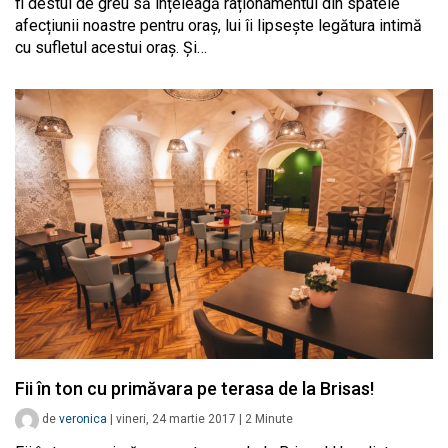
fi destul de greu să înțeleagă raționamentul din spatele
afecțiunii noastre pentru oraș, lui îi lipsește legătura intimă
cu sufletul acestui oraș. Și…
Fii în ton cu primăvara pe terasa de la Brisas!
de
veronica
|
vineri, 24 martie 2017
|
2
Minute