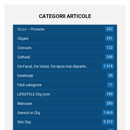
CATEGORII ARTICOLE
CLUJ – Proiecte
262
Clujeni
291
Concurs
122
Cultural
268
De Facut, De Vazut, De spus mai departe…
1.318
Destinații
43
Fără categorie
11
LIFESTYLE Cluj.com
180
Mancare
283
Servicii in Cluj
1.663
Stiri Cluj
5.372