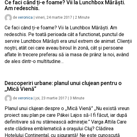
Ce faci când ți-e foame? Vii la Lunchbox Mărăști.
Am redeschis.
de
veronica
|
vineri, 24 martie 2017
|
2
Minute
Ce faci când ți-e foame? Vii la Lunchbox Mărăști. Am
redeschis. Pe toată perioada cât a functionat, punctul de
servire Lunchbox Mărăști era unul extrem de animat. Clienții
noștri, atât cei care aveau biroul în zonă, cât și persoane
aflate în trecere preferau să ia masa de prânz la noi, având
de ales dintr-o multitudine…
Descoperiri urbane: planul unui clujean pentru o
,,Mică Vienă”
de
veronica
|
joi, 23 martie 2017
|
3
Minute
Planul unui clujean despre o ,,Mică Vienă” ,,Nu există vreun
proiect sau plan pe care Pákei Lajos să-l fi făcut, iar după
definitivare să nu stârnească admirație.” Varga Attila Care
este clădirea emblematică a orașului Cluj? Clădirea
Hotelului Continental, cu siguranță! Ne este cunoscută