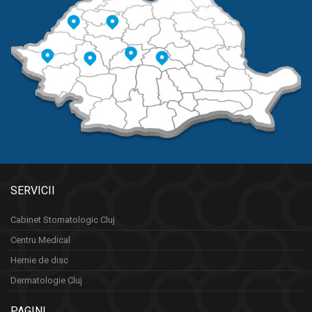
SERVICII
Cabinet Stomatologic Cluj
Centru Medical
Hernie de disc
Dermatologie Cluj
PAGINI