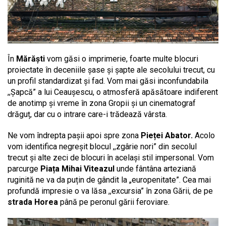
În
Mărăști
vom găsi o imprimerie, foarte multe blocuri
proiectate în deceniile șase și șapte ale secolului trecut, cu
un profil standardizat și fad. Vom mai găsi inconfundabila
,,Șapcă” a lui Ceaușescu, o atmosferă apăsătoare indiferent
de anotimp și vreme în zona Gropii și un cinematograf
drăguț, dar cu o intrare care-i trădează vârsta.
Ne vom îndrepta pașii apoi spre zona
Pieței Abator.
Acolo
vom identifica negreșit blocul ,,zgârie nori” din secolul
trecut și alte zeci de blocuri în același stil impersonal. Vom
parcurge
Piața Mihai Viteazul
unde fântâna arteziană
ruginită ne va da puțin de gândit la „europenitate”. Cea mai
profundă impresie o va lăsa ,,excursia” în zona Gării, de pe
strada Horea
până pe peronul gării feroviare.