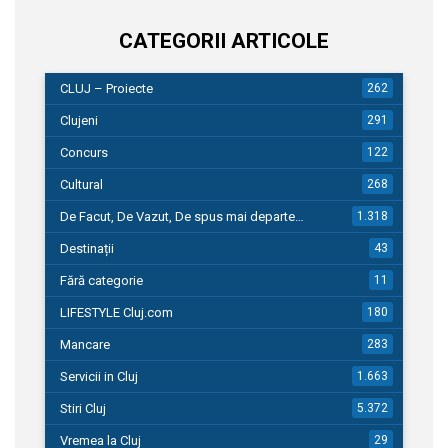
CATEGORII ARTICOLE
CLUJ – Proiecte
262
Clujeni
291
Concurs
122
Cultural
268
De Facut, De Vazut, De spus mai departe…
1.318
Destinații
43
Fără categorie
11
LIFESTYLE Cluj.com
180
Mancare
283
Servicii in Cluj
1.663
Stiri Cluj
5.372
Vremea la Cluj
29