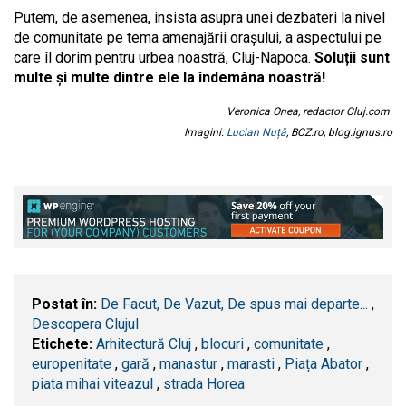
Putem, de asemenea, insista asupra unei dezbateri la nivel
de comunitate pe tema amenajării orașului, a aspectului pe
care îl dorim pentru urbea noastră, Cluj-Napoca.
Soluții sunt
multe și multe dintre ele la îndemâna noastră!
Veronica Onea, redactor Cluj.com
Imagini:
Lucian Nuță
, BCZ.ro, blog.ignus.ro
Postat în:
De Facut, De Vazut, De spus mai departe...
,
Descopera Clujul
Etichete:
Arhitectură Cluj
,
blocuri
,
comunitate
,
europenitate
,
gară
,
manastur
,
marasti
,
Piața Abator
,
piata mihai viteazul
,
strada Horea