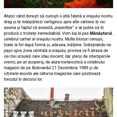
Atunci când dorești să cunoști o altă fațetă a orașului nostru
drag și te îndepărtezi vertiginos spre alte cartiere îți vei
asuma și faptul că această „expediție” s-ar putea să îți
producă o tristețe iremediabilă. Vom lua la pas
Mănășturul
,
celebrul cartier al orașului nostru. Multe blocuri cenușii,
toate la fel după formă și, adesea, înălțime. Îndreptându-ne
pașii spre zona centrală a orașului, privirea va fi atrasă de
cei trei ursuleți care stau inocent, dar șterși de intemperiile
vremii, pe un acoperiș, de alura melancolică a celebrului
magazin de pe Bulevardul 21 Decembrie 1989 și de
vitrinele anoste ale câtorva magazine care păstrează
trecutul în decorul lor.