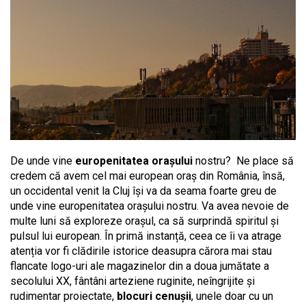
De unde vine
europenitatea orașului
nostru? Ne place să
credem că avem cel mai european oraș din România, însă,
un occidental venit la Cluj își va da seama foarte greu de
unde vine europenitatea orașului nostru. Va avea nevoie de
multe luni să exploreze orașul, ca să surprindă spiritul și
pulsul lui european. În primă instanță, ceea ce îi va atrage
atenția vor fi clădirile istorice deasupra cărora mai stau
flancate logo-uri ale magazinelor din a doua jumătate a
secolului XX, fântâni arteziene ruginite, neîngrijite și
rudimentar proiectate,
blocuri cenușii
, unele doar cu un