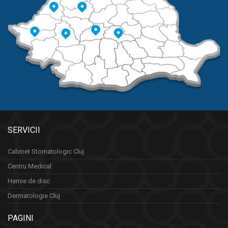
SERVICII
Cabinet Stomatologic Cluj
Centru Medical
Hernie de disc
Dermatologie Cluj
PAGINI