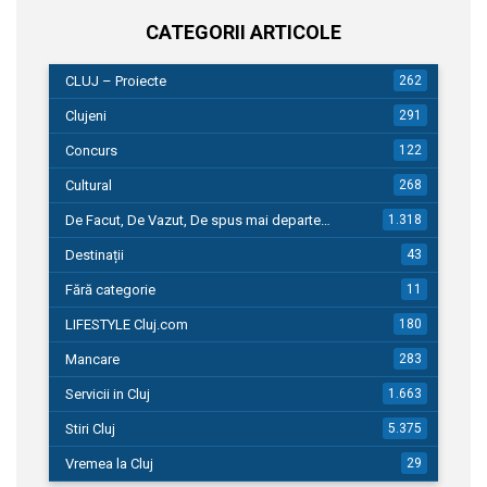
CATEGORII ARTICOLE
CLUJ – Proiecte
262
Clujeni
291
Concurs
122
Cultural
268
De Facut, De Vazut, De spus mai departe…
1.318
Destinații
43
Fără categorie
11
LIFESTYLE Cluj.com
180
Mancare
283
Servicii in Cluj
1.663
Stiri Cluj
5.375
Vremea la Cluj
29