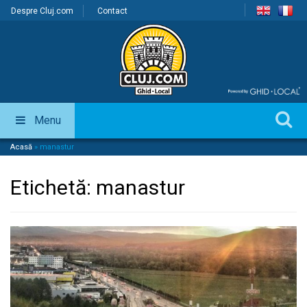
Despre Cluj.com
Contact
Menu
Acasă
»
manastur
Etichetă:
manastur