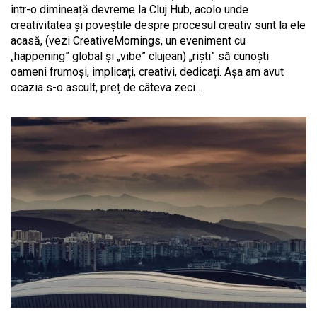
într-o dimineață devreme la Cluj Hub, acolo unde
creativitatea și poveștile despre procesul creativ sunt la ele
acasă, (vezi CreativeMornings, un eveniment cu
„happening” global și „vibe” clujean) „riști” să cunoști
oameni frumoși, implicați, creativi, dedicați. Așa am avut
ocazia s-o ascult, preț de câteva zeci…