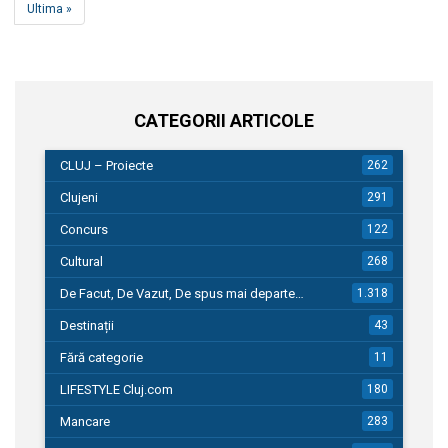
Ultima »
CATEGORII ARTICOLE
CLUJ – Proiecte
262
Clujeni
291
Concurs
122
Cultural
268
De Facut, De Vazut, De spus mai departe…
1.318
Destinații
43
Fără categorie
11
LIFESTYLE Cluj.com
180
Mancare
283