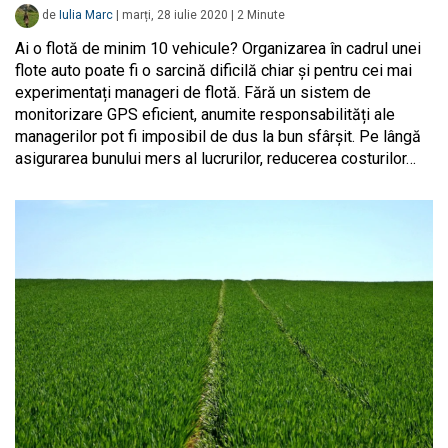
de
Iulia Marc
|
marți, 28 iulie 2020
|
2
Minute
Ai o flotă de minim 10 vehicule? Organizarea în cadrul unei
flote auto poate fi o sarcină dificilă chiar și pentru cei mai
experimentați manageri de flotă. Fără un sistem de
monitorizare GPS eficient, anumite responsabilități ale
managerilor pot fi imposibil de dus la bun sfârșit. Pe lângă
asigurarea bunului mers al lucrurilor, reducerea costurilor…