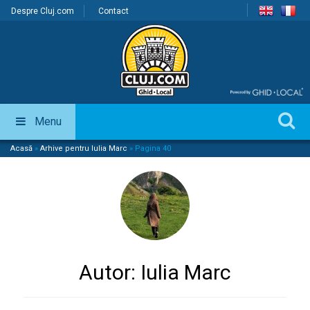
Despre Cluj.com
Contact
Menu
Acasă
»
Arhive pentru Iulia Marc
»
Pagina 40
Autor:
Iulia Marc