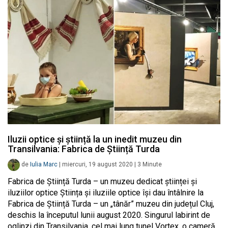
Iluzii optice și știință la un inedit muzeu din
Transilvania: Fabrica de Știință Turda
de
Iulia Marc
|
miercuri, 19 august 2020
|
3
Minute
Fabrica de Știință Turda – un muzeu dedicat științei și
iluziilor optice Știința și iluziile optice își dau întâlnire la
Fabrica de Știință Turda – un „tânăr” muzeu din județul Cluj,
deschis la începutul lunii august 2020. Singurul labirint de
oglinzi din Transilvania, cel mai lung tunel Vortex, o cameră