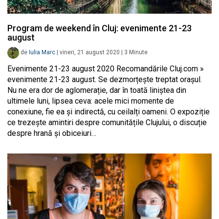
Program de weekend în Cluj: evenimente 21-23
august
de
Iulia Marc
|
vineri, 21 august 2020
|
3
Minute
Evenimente 21-23 august 2020 Recomandările Cluj.com »
evenimente 21-23 august. Se dezmorțește treptat orașul.
Nu ne era dor de aglomerație, dar în toată liniștea din
ultimele luni, lipsea ceva: acele mici momente de
conexiune, fie ea și indirectă, cu ceilalți oameni. O expoziție
ce trezește amintiri despre comunitățile Clujului, o discuție
despre hrană și obiceiuri…