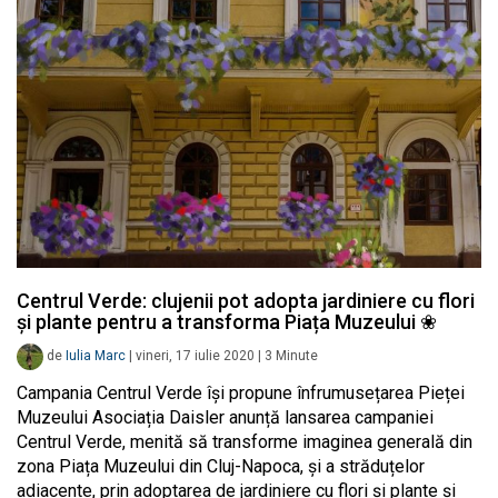
Centrul Verde: clujenii pot adopta jardiniere cu flori
și plante pentru a transforma Piața Muzeului ❀
de
Iulia Marc
|
vineri, 17 iulie 2020
|
3
Minute
Campania Centrul Verde își propune înfrumusețarea Pieței
Muzeului Asociația Daisler anunță lansarea campaniei
Centrul Verde, menită să transforme imaginea generală din
zona Piața Muzeului din Cluj-Napoca, și a străduțelor
adiacente, prin adoptarea de jardiniere cu flori și plante și