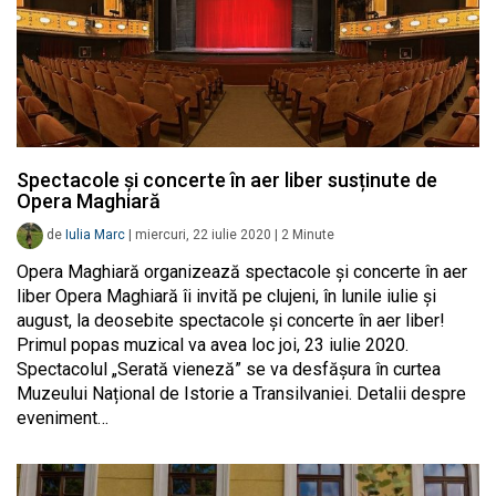
Spectacole și concerte în aer liber susținute de
Opera Maghiară
de
Iulia Marc
|
miercuri, 22 iulie 2020
|
2
Minute
Opera Maghiară organizează spectacole și concerte în aer
liber Opera Maghiară îi invită pe clujeni, în lunile iulie și
august, la deosebite spectacole și concerte în aer liber!
Primul popas muzical va avea loc joi, 23 iulie 2020.
Spectacolul „Serată vieneză” se va desfășura în curtea
Muzeului Național de Istorie a Transilvaniei. Detalii despre
eveniment…