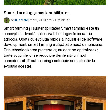
Smart farming și sustenabilitatea
de
Iulia Marc
|
marți, 28 iulie 2020
|
2
Minute
Smart farming și sustenabilitatea Smart farming este un
concept ce denotă aplicarea tehnologiei în industria
agricolă. Odată cu evoluția rapidă a industriei de software
development, smart farming a căpătat o nouă dimensiune.
Prin tehnologizarea proceselor, nu doar se optimizează
toate acțiunile, ci se reduc pierderile într-un mod
considerabil. IT outsourcing contribuie semnificativ la
evoluția acestei…