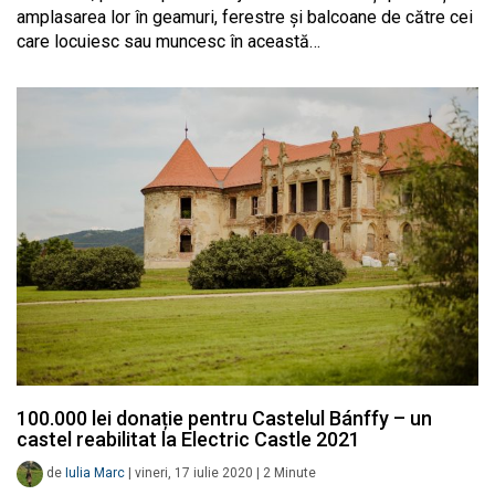
amplasarea lor în geamuri, ferestre și balcoane de către cei
care locuiesc sau muncesc în această…
100.000 lei donație pentru Castelul Bánffy – un
castel reabilitat la Electric Castle 2021
de
Iulia Marc
|
vineri, 17 iulie 2020
|
2
Minute