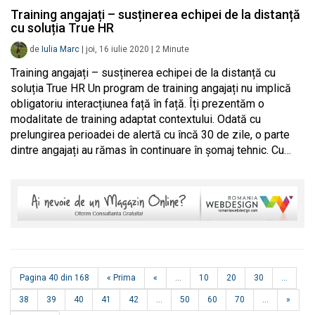
Training angajați – susținerea echipei de la distanță
cu soluția True HR
de
Iulia Marc
|
joi, 16 iulie 2020
|
2
Minute
Training angajați – susținerea echipei de la distanță cu
soluția True HR Un program de training angajați nu implică
obligatoriu interacțiunea față în față. Îți prezentăm o
modalitate de training adaptat contextului. Odată cu
prelungirea perioadei de alertă cu încă 30 de zile, o parte
dintre angajați au rămas în continuare în șomaj tehnic. Cu…
Pagina 40 din 168
« Prima
«
...
10
20
30
...
38
39
40
41
42
...
50
60
70
...
»