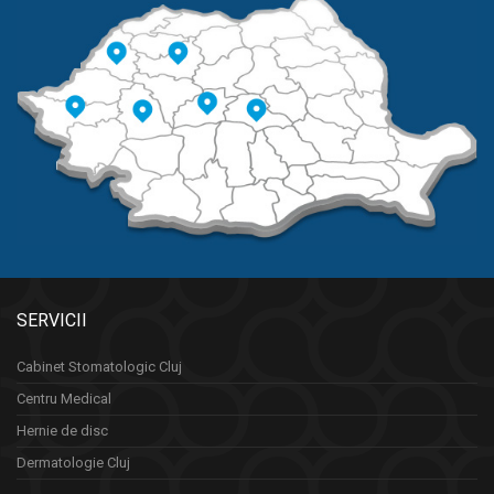
SERVICII
Cabinet Stomatologic Cluj
Centru Medical
Hernie de disc
Dermatologie Cluj