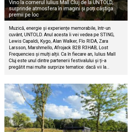
Vino la cornerul Iulius Mall Cluj de la UNTOLD,
surprinde atmosfera în imagini și poți câștiga
premii pe loc
Muzică, energie și experiențe memorabile, într-un
cuvânt, UNTOLD. Anul acesta îi vei vedea pe STING,
Lewis Capaldi, Kygo, Alan Walker, Flo RIDA, Zara
Larsson, Marshmello, Afrojack B2B R3HAB, Lost
Frequencies și mulți alții. Ca în fiecare an, Iulius Mall
Cluj este unul dintre partenerii festivalului și ți-a
pregătit mai multe surprize tematice: dacă vii la…