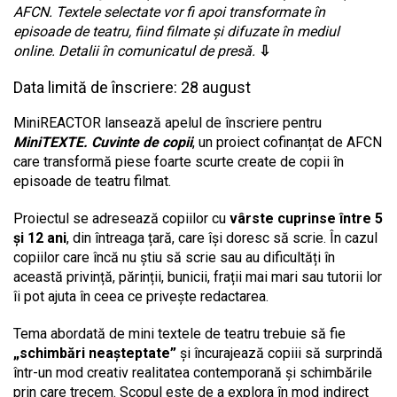
AFCN. Textele selectate vor fi apoi transformate în
episoade de teatru, fiind filmate și difuzate în mediul
online. Detalii în comunicatul de presă.
⇩
Data limită de înscriere: 28 august
MiniREACTOR lansează apelul de înscriere pentru
MiniTEXTE. Cuvinte de copii
, un proiect cofinanțat de AFCN
care transformă piese foarte scurte create de copii în
episoade de teatru filmat.
Proiectul se adresează copiilor cu
vârste cuprinse între 5
și 12 ani
, din întreaga țară, care își doresc să scrie. În cazul
copiilor care încă nu știu să scrie sau au dificultăți în
această privință, părinții, bunicii, frații mai mari sau tutorii lor
îi pot ajuta în ceea ce privește redactarea.
Tema abordată de mini textele de teatru trebuie să fie
„schimbări neașteptate”
și încurajează copiii să surprindă
într-un mod creativ realitatea contemporană și schimbările
prin care trecem. Scopul este de a explora în mod indirect