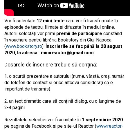
Vor fi selectate
12 mini texte
care vor fi transformate în
episoade de teatru, filmate și difuzate în mediul online.
Autorii selectați vor primi
premii de participare
constând
în vouchere pentru librăria Bookstory din Cluj-Napoca
(
www.bookstory.ro
).
Înscrierile se fac până la 28 august
2020, la adresa :
minireactor@gmail.com
Dosarele de înscriere trebuie să conțină:
1. o scurtă prezentare a autorului (nume, vârstă, oraș, număr
de telefon de contact și orice altceva considerați că e
important de transmis)
2. un text dramatic care să conțină dialog, cu o lungime de
2-4 pagini
Rezultatele selecției vor fi anunțate în
1 septembrie 2020
pe pagina de Facebook și pe site-ul Reactor (
www.reactor-