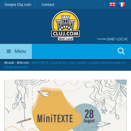
Despre Cluj.com
Contact
Menu
Acasă
»
Articole
»
MiniTEXTE. Cuvinte de copii: textele copiilor transformate în
piese de teatru