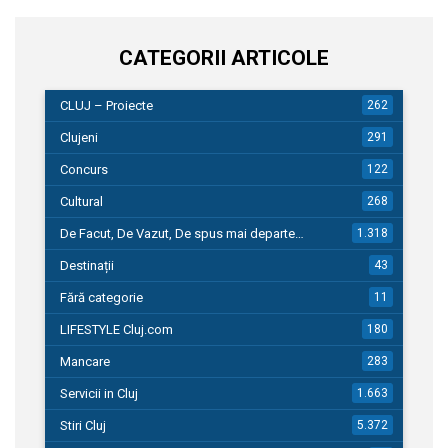
CATEGORII ARTICOLE
CLUJ – Proiecte
262
Clujeni
291
Concurs
122
Cultural
268
De Facut, De Vazut, De spus mai departe…
1.318
Destinații
43
Fără categorie
11
LIFESTYLE Cluj.com
180
Mancare
283
Servicii in Cluj
1.663
Stiri Cluj
5.372