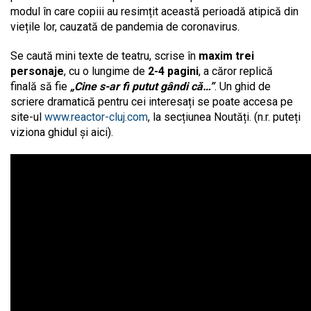
modul în care copiii au resimțit această perioadă atipică din
viețile lor, cauzată de pandemia de coronavirus.
Se caută mini texte de teatru, scrise în
maxim trei
personaje
, cu o lungime de
2-4 pagini
, a căror replică
finală să fie
„Cine s-ar fi putut gândi că…”
. Un ghid de
scriere dramatică pentru cei interesați se poate accesa pe
site-ul
www.reactor-cluj.com
, la secțiunea Noutăți. (n.r. puteți
viziona ghidul și aici).