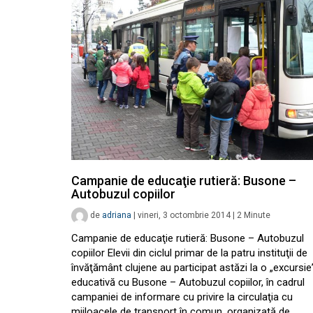
Campanie de educaţie rutieră: Busone –
Autobuzul copiilor
de
adriana
|
vineri, 3 octombrie 2014
|
2
Minute
Campanie de educaţie rutieră: Busone – Autobuzul
copiilor Elevii din ciclul primar de la patru instituţii de
învăţământ clujene au participat astăzi la o „excursie
educativă cu Busone – Autobuzul copiilor, în cadrul
campaniei de informare cu privire la circulaţia cu
mijloacele de transport în comun, organizată de