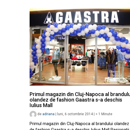
Primul magazin din Cluj-Napoca al brandulu
olandez de fashion Gaastra s-a deschis
Iulius Mall
de
adriana
|
luni, 6 octombrie 2014
|
< 1
Minute
Primul magazin din Cluj-Napoca al brandului olandez
de fashion Gaastra s-a deschis Iulius Mall Pasionații