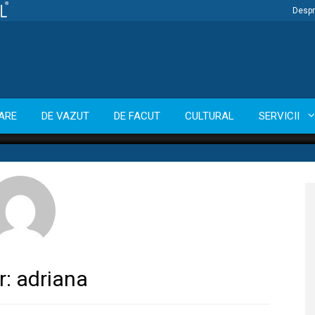
Despr
ARE
DE VAZUT
DE FACUT
CULTURAL
SERVICII
r:
adriana