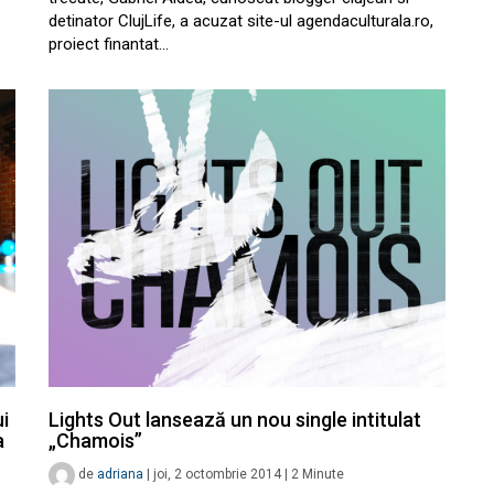
detinator ClujLife, a acuzat site-ul agendaculturala.ro,
proiect finantat…
ui
Lights Out lansează un nou single intitulat
a
„Chamois”
de
adriana
|
joi, 2 octombrie 2014
|
2
Minute