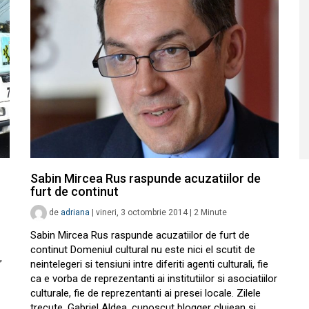
Sabin Mircea Rus raspunde acuzatiilor de
furt de continut
de
adriana
|
vineri, 3 octombrie 2014
|
2
Minute
Sabin Mircea Rus raspunde acuzatiilor de furt de
continut Domeniul cultural nu este nici el scutit de
”
neintelegeri si tensiuni intre diferiti agenti culturali, fie
ca e vorba de reprezentanti ai institutiilor si asociatiilor
culturale, fie de reprezentanti ai presei locale. Zilele
trecute, Gabriel Aldea, cunoscut blogger clujean si