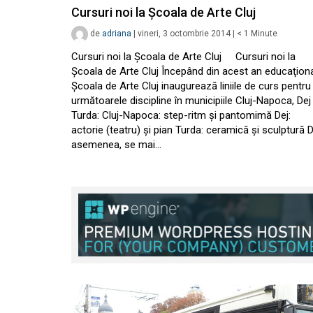
Cursuri noi la Şcoala de Arte Cluj
de
adriana
|
vineri, 3 octombrie 2014
|
< 1
Minute
Cursuri noi la Şcoala de Arte Cluj Cursuri noi la
Şcoala de Arte Cluj Începând din acest an educaţiona
Şcoala de Arte Cluj inaugurează liniile de curs pentru
următoarele discipline în municipiile Cluj-Napoca, Dej 
Turda: Cluj-Napoca: step-ritm şi pantomimă Dej:
actorie (teatru) şi pian Turda: ceramică şi sculptură 
asemenea, se mai…