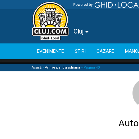
Cluj
EVENIMENTE
ȘTIRI
CAZARE
MANC
Acasă
»
Arhive pentru adriana
»
Pagina 40
Auto