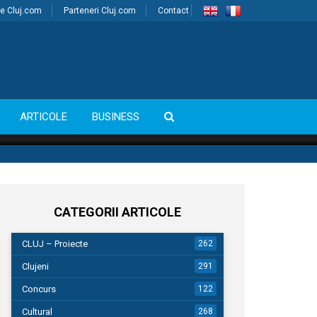
e Cluj.com
Parteneri Cluj.com
Contact
ARTICOLE
BUSINESS
CATEGORII ARTICOLE
CLUJ – Proiecte
262
Clujeni
291
Concurs
122
Cultural
268