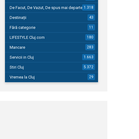
De Facut, De Vazut, De spus mai departe…
1.318
Destinații
43
Fără categorie
11
LIFESTYLE Cluj.com
180
Mancare
283
Servicii in Cluj
1.663
Stiri Cluj
5.372
Vremea la Cluj
29