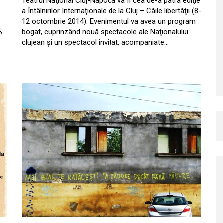
Teatrul Naţional Cluj-Napoca va fi cea de-a patra ediţie
a Întâlnirilor Internaţionale de la Cluj – Căile libertăţii (8-
12 octombrie 2014). Evenimentul va avea un program
,
bogat, cuprinzând nouă spectacole ale Naţionalului
clujean şi un spectacol invitat, acompaniate…
i