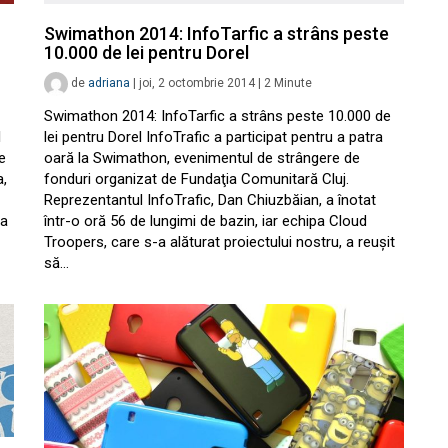
Swimathon 2014: InfoTarfic a strâns peste
10.000 de lei pentru Dorel
de
adriana
|
joi, 2 octombrie 2014
|
2
Minute
Swimathon 2014: InfoTarfic a strâns peste 10.000 de
l
lei pentru Dorel InfoTrafic a participat pentru a patra
e
oară la Swimathon, evenimentul de strângere de
a,
fonduri organizat de Fundaţia Comunitară Cluj.
Reprezentantul InfoTrafic, Dan Chiuzbăian, a înotat
na
într-o oră 56 de lungimi de bazin, iar echipa Cloud
Troopers, care s-a alăturat proiectului nostru, a reuşit
să…