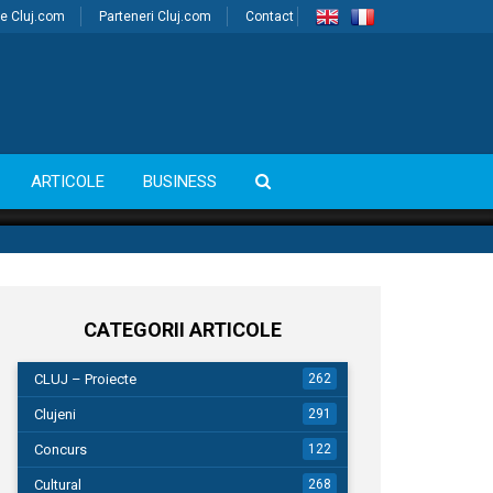
e Cluj.com
Parteneri Cluj.com
Contact
ARTICOLE
BUSINESS
CATEGORII ARTICOLE
CLUJ – Proiecte
262
Clujeni
291
Concurs
122
Cultural
268