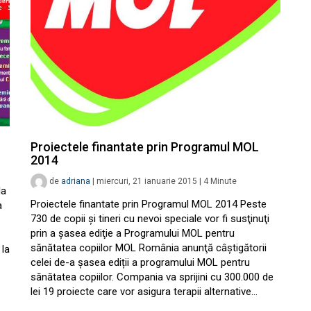
Proiectele finantate prin Programul MOL
2014
de
adriana
|
miercuri, 21 ianuarie 2015
|
4
Minute
la
Proiectele finantate prin Programul MOL 2014 Peste
a
730 de copii și tineri cu nevoi speciale vor fi susţinuţi
prin a șasea ediţie a Programului MOL pentru
sănătatea copiilor MOL România anunţă câștigătorii
 la
celei de-a șasea ediții a programului MOL pentru
sănătatea copiilor. Compania va sprijini cu 300.000 de
lei 19 proiecte care vor asigura terapii alternative…