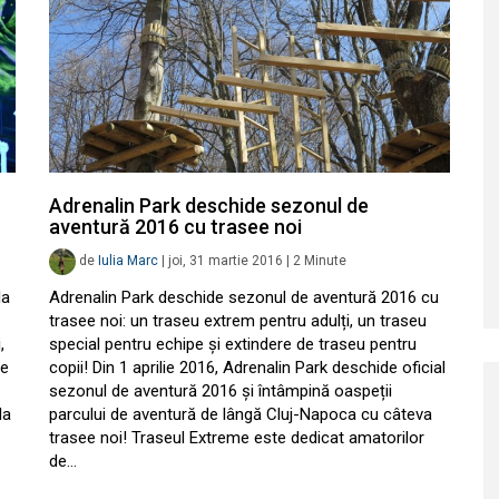
Adrenalin Park deschide sezonul de
aventură 2016 cu trasee noi
de
Iulia Marc
|
joi, 31 martie 2016
|
2
Minute
la
Adrenalin Park deschide sezonul de aventură 2016 cu
trasee noi: un traseu extrem pentru adulți, un traseu
,
special pentru echipe și extindere de traseu pentru
me
copii! Din 1 aprilie 2016, Adrenalin Park deschide oficial
sezonul de aventură 2016 și întâmpină oaspeții
da
parcului de aventură de lângă Cluj-Napoca cu câteva
trasee noi! Traseul Extreme este dedicat amatorilor
de…