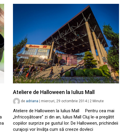
Ateliere de Halloween la Iulius Mall
de
adriana
|
miercuri, 29 octombrie 2014
|
2
Minute
Ateliere de Halloween la Iulius Mall Pentru cea mai
a
„înfricoşătoare” zi din an, Iulius Mall Cluj le-a pregătit
ea
copiilor surprize pe gustul lor. De Halloween, prichindeii
curajoşi vor învăţa cum să creeze dovleci