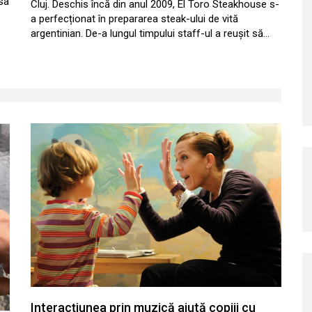
asa
Cluj. Deschis încă din anul 2009, El Toro Steakhouse s-
a perfecționat în prepararea steak-ului de vită
argentinian. De-a lungul timpului staff-ul a reușit să…
Interacțiunea prin muzică ajută copiii cu