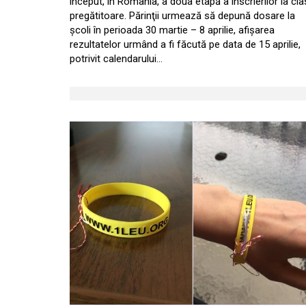
început, în România, a doua etapă a înscrierilor la cl
pregătitoare. Părinţii urmează să depună dosare la
şcoli în perioada 30 martie – 8 aprilie, afişarea
rezultatelor urmând a fi făcută pe data de 15 aprilie,
potrivit calendarului…