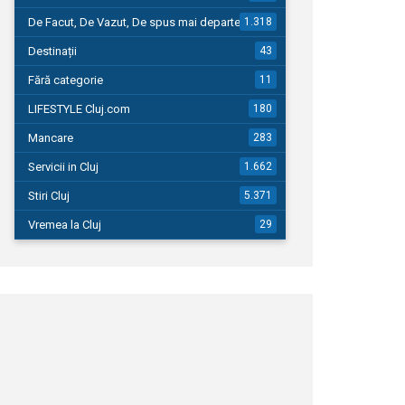
De Facut, De Vazut, De spus mai departe…
1.318
Destinații
43
Fără categorie
11
LIFESTYLE Cluj.com
180
Mancare
283
Servicii in Cluj
1.662
Stiri Cluj
5.371
Vremea la Cluj
29