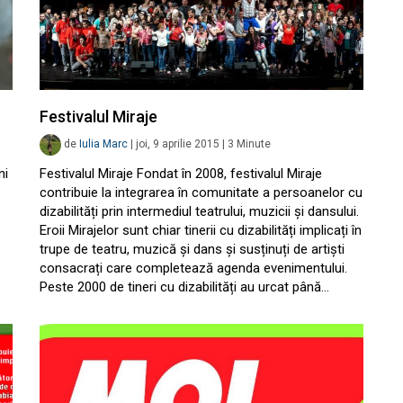
Festivalul Miraje
de
Iulia Marc
|
joi, 9 aprilie 2015
|
3
Minute
ni
Festivalul Miraje Fondat în 2008, festivalul Miraje
contribuie la integrarea în comunitate a persoanelor cu
dizabilități prin intermediul teatrului, muzicii și dansului.
Eroii Mirajelor sunt chiar tinerii cu dizabilități implicați în
trupe de teatru, muzică și dans și susținuți de artiști
consacrați care completează agenda evenimentului.
Peste 2000 de tineri cu dizabilități au urcat până…