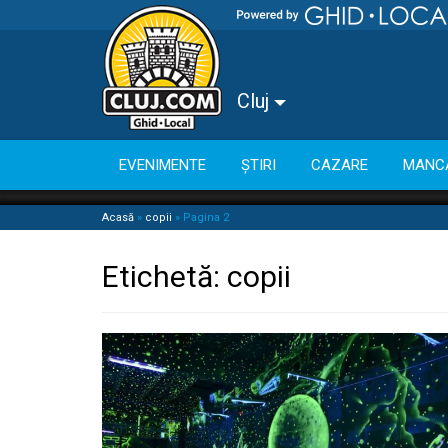
Cluj
EVENIMENTE
ȘTIRI
CAZARE
MANC
Acasă
»
copii
»
Pagina 2
Etichetă:
copii