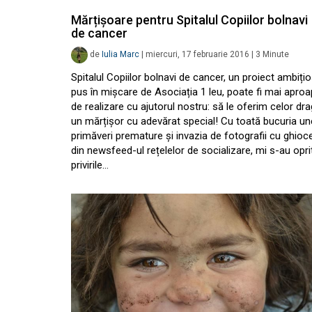
Mărțișoare pentru Spitalul Copiilor bolnavi
de cancer
de
Iulia Marc
|
miercuri, 17 februarie 2016
|
3
Minute
Spitalul Copiilor bolnavi de cancer, un proiect ambiți
pus în mișcare de Asociația 1 leu, poate fi mai apro
de realizare cu ajutorul nostru: să le oferim celor dra
un mărțișor cu adevărat special! Cu toată bucuria un
primăveri premature și invazia de fotografii cu ghioce
din newsfeed-ul rețelelor de socializare, mi s-au opri
privirile…