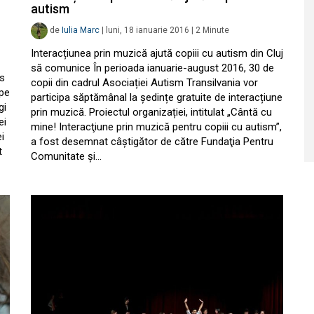
autism
de
Iulia Marc
|
luni, 18 ianuarie 2016
|
2
Minute
Interacțiunea prin muzică ajută copiii cu autism din Cluj
să comunice În perioada ianuarie-august 2016, 30 de
os
copii din cadrul Asociației Autism Transilvania vor
ape
participa săptămânal la ședințe gratuite de interacțiune
gi
prin muzică. Proiectul organizației, intitulat „Cântă cu
ei
mine! Interacţiune prin muzică pentru copiii cu autism”,
i
a fost desemnat câștigător de către Fundaţia Pentru
t
Comunitate şi…