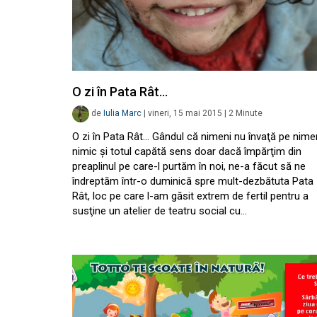
O zi în Pata Rât…
de
Iulia Marc
|
vineri, 15 mai 2015
|
2
Minute
O zi în Pata Rât… Gândul că nimeni nu învaţă pe nime
nimic şi totul capătă sens doar dacă împărţim din
preaplinul pe care-l purtăm în noi, ne-a făcut să ne
îndreptăm într-o duminică spre mult-dezbătuta Pata
Rât, loc pe care l-am găsit extrem de fertil pentru a
susţine un atelier de teatru social cu…