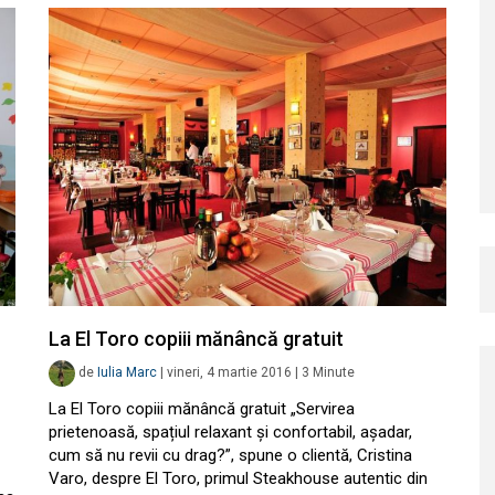
La El Toro copiii mănâncă gratuit
de
Iulia Marc
|
vineri, 4 martie 2016
|
3
Minute
La El Toro copiii mănâncă gratuit „Servirea
prietenoasă, spațiul relaxant și confortabil, așadar,
cum să nu revii cu drag?”, spune o clientă, Cristina
Varo, despre El Toro, primul Steakhouse autentic din