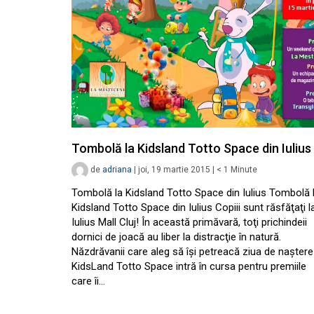
Tombolă la Kidsland Totto Space din Iulius
de
adriana
|
joi, 19 martie 2015
|
< 1
Minute
Tombolă la Kidsland Totto Space din Iulius Tombolă 
Kidsland Totto Space din Iulius Copiii sunt răsfăţaţi l
Iulius Mall Cluj! În această primăvară, toţi prichindeii
dornici de joacă au liber la distracţie în natură.
Năzdrăvanii care aleg să îşi petreacă ziua de naştere
KidsLand Totto Space intră în cursa pentru premiile
care îi…