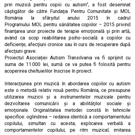
prin muzică pentru copiii cu autism”, a fost desemnat
câștigător de către Fundaţia Pentru Comunitate şi MOL
România la sfârşitul anului 2015 în cadrul
Programului MOL pentru sănătatea copiilor – 2015 privind
finanţarea unor proiecte de terapie emoţională şi prin artă,
având ca scop reabilitarea psiho-socială a copiilor cu
deficiențe, afecţiuni cronice sau în curs de recuperare după
afecţiuni grave.
Proiectul Asociației Autism Transilvania va fi sprijinit cu
suma de 11.000 lei, sumă ce va putea fi folosită pentru
acoperirea cheltuielilor înscrise în proiect.
Interacţiunea prin muzică în abordarea copiilor cu autism
este o metodă relativ nouă pentru România, ce presupune
utilizarea muzicii şi a instrumentelor muzicale pentru
dezvoltarea comunicării şi a abilităţilor sociale şi
emoţionale. Originalitatea metodei constă în tehnicile
specifice: oglindirea – redarea identică a comportamentului
copilului, simultan cu acesta; explicarea verbală a
comportamentelor copilului, pe ritm muzical; imitarea