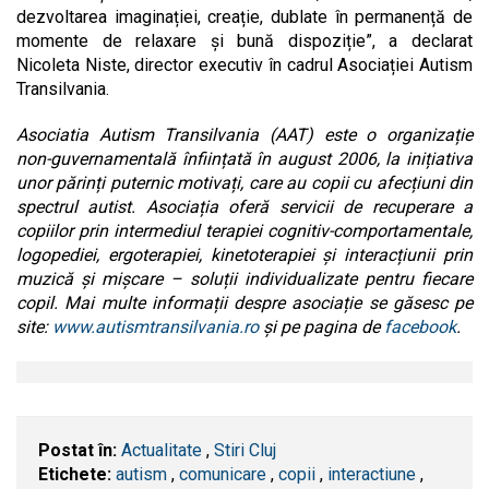
dezvoltarea imaginației, creație, dublate în permanență de
momente de relaxare și bună dispoziție”, a declarat
Nicoleta Niste, director executiv în cadrul Asociației Autism
Transilvania.
Asociatia Autism Transilvania (AAT) este o organizație
non-guvernamentală înființată în august 2006, la inițiativa
unor părinți puternic motivați, care au copii cu afecțiuni din
spectrul autist. Asociația oferă servicii de recuperare a
copiilor prin intermediul terapiei cognitiv-comportamentale,
logopediei, ergoterapiei, kinetoterapiei și interacțiunii prin
muzică și mișcare – soluții individualizate pentru fiecare
copil. Mai multe informații despre asociație se găsesc pe
site:
www.autismtransilvania.ro
și pe pagina de
facebook
.
Postat în:
Actualitate
,
Stiri Cluj
Etichete:
autism
,
comunicare
,
copii
,
interactiune
,