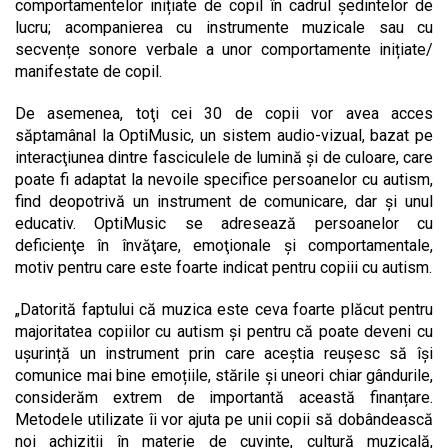
comportamentelor inițiate de copil în cadrul ședintelor de
lucru; acompanierea cu instrumente muzicale sau cu
secvențe sonore verbale a unor comportamente inițiate/
manifestate de copil.
De asemenea, toţi cei 30 de copii vor avea acces
săptamânal la OptiMusic, un sistem audio-vizual, bazat pe
interacţiunea dintre fasciculele de lumină şi de culoare, care
poate fi adaptat la nevoile specifice persoanelor cu autism,
find deopotrivă un instrument de comunicare, dar și unul
educativ. OptiMusic se adresează persoanelor cu
deficienţe în învăţare, emoţionale şi comportamentale,
motiv pentru care este foarte indicat pentru copiii cu autism.
„Datorită faptului că muzica este ceva foarte plăcut pentru
majoritatea copiilor cu autism și pentru că poate deveni cu
ușurință un instrument prin care aceștia reușesc să își
comunice mai bine emoțiile, stările și uneori chiar gândurile,
considerăm extrem de importantă această finanțare.
Metodele utilizate îi vor ajuta pe unii copii să dobândească
noi achiziții în materie de cuvinte, cultură muzicală,