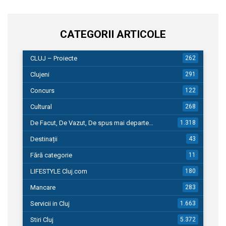
CATEGORII ARTICOLE
CLUJ – Proiecte
262
Clujeni
291
Concurs
122
Cultural
268
De Facut, De Vazut, De spus mai departe…
1.318
Destinații
43
Fără categorie
11
LIFESTYLE Cluj.com
180
Mancare
283
Servicii in Cluj
1.663
Stiri Cluj
5.372