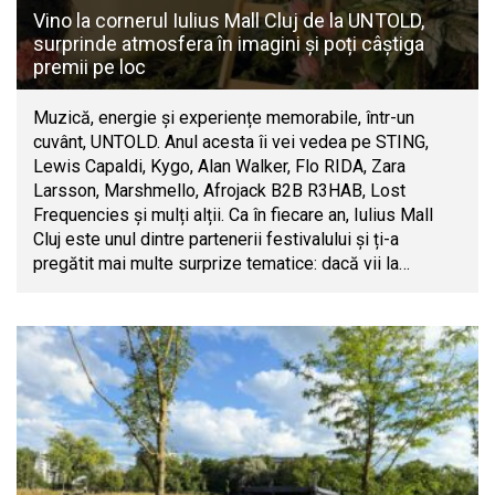
Vino la cornerul Iulius Mall Cluj de la UNTOLD,
surprinde atmosfera în imagini și poți câștiga
premii pe loc
Muzică, energie și experiențe memorabile, într-un
cuvânt, UNTOLD. Anul acesta îi vei vedea pe STING,
Lewis Capaldi, Kygo, Alan Walker, Flo RIDA, Zara
Larsson, Marshmello, Afrojack B2B R3HAB, Lost
Frequencies și mulți alții. Ca în fiecare an, Iulius Mall
Cluj este unul dintre partenerii festivalului și ți-a
pregătit mai multe surprize tematice: dacă vii la…