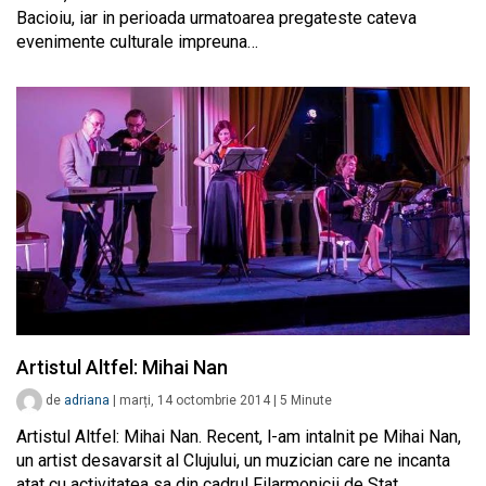
Bacioiu, iar in perioada urmatoarea pregateste cateva
evenimente culturale impreuna…
Artistul Altfel: Mihai Nan
de
adriana
|
marți, 14 octombrie 2014
|
5
Minute
Artistul Altfel: Mihai Nan. Recent, l-am intalnit pe Mihai Nan,
un artist desavarsit al Clujului, un muzician care ne incanta
atat cu activitatea sa din cadrul Filarmonicii de Stat