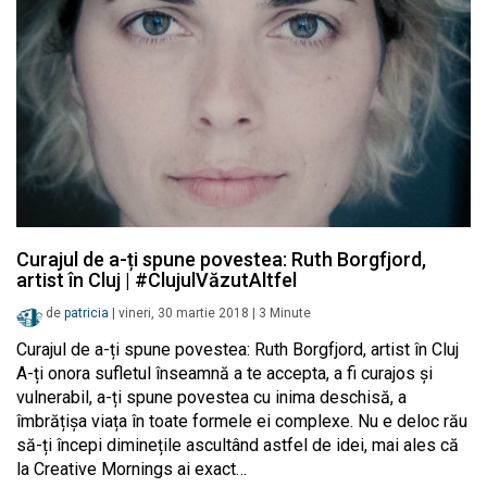
Curajul de a-ți spune povestea: Ruth Borgfjord,
artist în Cluj | #ClujulVăzutAltfel
de
patricia
|
vineri, 30 martie 2018
|
3
Minute
Curajul de a-ți spune povestea: Ruth Borgfjord, artist în Cluj
A-ți onora sufletul înseamnă a te accepta, a fi curajos și
vulnerabil, a-ți spune povestea cu inima deschisă, a
îmbrățișa viața în toate formele ei complexe. Nu e deloc rău
să-ți începi diminețile ascultând astfel de idei, mai ales că
la Creative Mornings ai exact…