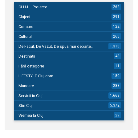
CLUJ – Proiecte
262
Clujeni
291
Concurs
122
Cultural
268
De Facut, De Vazut, De spus mai departe…
1.318
Destinații
43
Fără categorie
11
LIFESTYLE Cluj.com
180
Mancare
283
Servicii in Cluj
1.663
Stiri Cluj
5.372
Vremea la Cluj
29