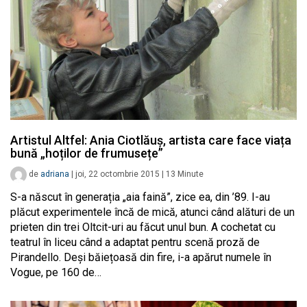
Artistul Altfel: Ania Ciotlăuș, artista care face viața
bună „hoților de frumusețe”
de
adriana
|
joi, 22 octombrie 2015
|
13
Minute
S-a născut în generația „aia faină”, zice ea, din ’89. I-au
plăcut experimentele încă de mică, atunci când alături de un
prieten din trei Oltcit-uri au făcut unul bun. A cochetat cu
teatrul în liceu când a adaptat pentru scenă proză de
Pirandello. Deși băiețoasă din fire, i-a apărut numele în
Vogue, pe 160 de…