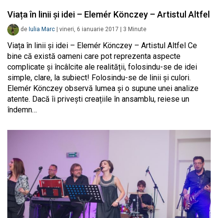
Viața în linii și idei – Elemér Könczey – Artistul Altfel
de
Iulia Marc
|
vineri, 6 ianuarie 2017
|
3
Minute
Viața în linii și idei – Elemér Könczey – Artistul Altfel Ce
bine că există oameni care pot reprezenta aspecte
complicate și încâlcite ale realității, folosindu-se de idei
simple, clare, la subiect! Folosindu-se de linii și culori.
Elemér Könczey observă lumea și o supune unei analize
atente. Dacă îi privești creațiile în ansamblu, reiese un
îndemn…