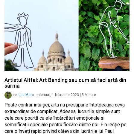
Artistul Altfel: Art Bending sau cum să faci artă din
sârmă
de
Iulia Marc
|
miercuri, 1 februarie 2023
|
5
Minute
Poate contrar intuiției, arta nu presupune întotdeauna ceva
extraordinar de complicat. Adesea, lucrurile simple sunt
cele care poartă cu ele încărcături emoționale și
semnificații speciale pentru fiecare dintre noi. E o lecție pe
care o înveți rapid privind câteva din lucrările lui Paul