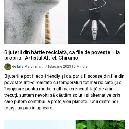
Bijuterii din hârtie reciclată, ca file de poveste – la
propriu | Artistul Altfel: Chiramó
de
Iulia Marc
|
marți, 7 februarie 2023
|
5
Minute
Bijuteriile pot fi eco-friendly și da, par a fi scoase din file din
poveste! Într-o realitate cu temperaturi tot mai ridicate și o
îngrijorare pentru mediu mult mai crescută față de anii
trecuți, suntem nevoiți să căutăm soluții și alternative prin
care putem contribui la protejarea planetei. Unii dintre noi,
totuși, au pus în aplicare…