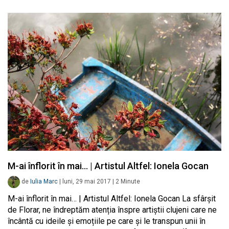
M-ai înflorit în mai… | Artistul Altfel: Ionela Gocan
de
Iulia Marc
|
luni, 29 mai 2017
|
2
Minute
M-ai înflorit în mai… | Artistul Altfel: Ionela Gocan La sfârșit
de Florar, ne îndreptăm atenția înspre artiștii clujeni care ne
încântă cu ideile și emoțiile pe care și le transpun unii în