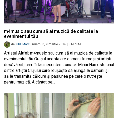
m4music sau cum să ai muzică de calitate la
evenimentul tău
de
Iulia Marc
|
miercuri, 9 martie 2016
|
6
Minute
Artistul Altfel: m4music sau cum să ai muzică de calitate la
evenimentul tău Orașul acesta are oameni frumoși și artiști
desăvârșiți care îi fac necontenit cinste. Mihai Nan este unul
dintre artiștii Clujului care reușește să ajungă la oameni și
să le transmită căldura și pasiunea pe care o nutrește
pentru muzică. A cântat pe…