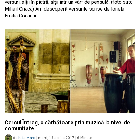
versuri, alții în piatră, alții într-un vârf de pensulă. (foto sus:
Mihail Onaca) Am descoperit versurile scrise de Ionela
Emilia Gocan în…
Cercul Întreg, o sărbătoare prin muzică la nivel de
comunitate
de
Iulia Marc
|
marți, 18 aprilie 2017
|
6
Minute