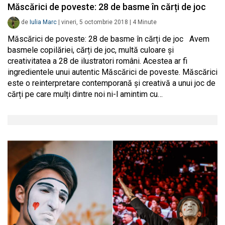
Măscărici de poveste: 28 de basme în cărți de joc
de
Iulia Marc
|
vineri, 5 octombrie 2018
|
4
Minute
Măscărici de poveste: 28 de basme în cărți de joc Avem
basmele copilăriei, cărți de joc, multă culoare și
creativitatea a 28 de ilustratori români. Acestea ar fi
ingredientele unui autentic Măscărici de poveste. Măscărici
este o reinterpretare contemporană și creativă a unui joc de
cărți pe care mulți dintre noi ni-l amintim cu…