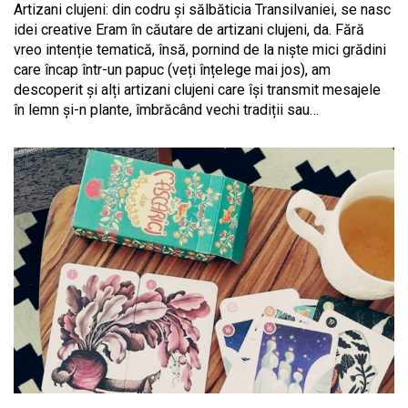
Artizani clujeni: din codru și sălbăticia Transilvaniei, se nasc
idei creative Eram în căutare de artizani clujeni, da. Fără
vreo intenție tematică, însă, pornind de la niște mici grădini
care încap într-un papuc (veți înțelege mai jos), am
descoperit și alți artizani clujeni care își transmit mesajele
în lemn și-n plante, îmbrăcând vechi tradiții sau…