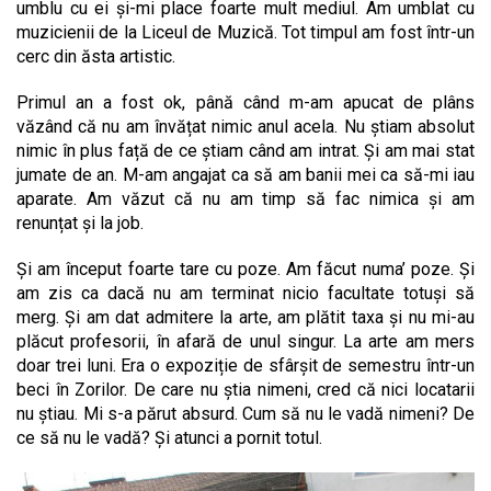
umblu cu ei și-mi place foarte mult mediul. Am umblat cu
muzicienii de la Liceul de Muzică. Tot timpul am fost într-un
cerc din ăsta artistic.
Primul an a fost ok, până când m-am apucat de plâns
văzând că nu am învățat nimic anul acela. Nu știam absolut
nimic în plus față de ce știam când am intrat. Și am mai stat
jumate de an. M-am angajat ca să am banii mei ca să-mi iau
aparate. Am văzut că nu am timp să fac nimica și am
renunțat și la job.
Și am început foarte tare cu poze. Am făcut numa’ poze. Și
am zis ca dacă nu am terminat nicio facultate totuși să
merg. Și am dat admitere la arte, am plătit taxa și nu mi-au
plăcut profesorii, în afară de unul singur. La arte am mers
doar trei luni. Era o expoziție de sfârșit de semestru într-un
beci în Zorilor. De care nu știa nimeni, cred că nici locatarii
nu știau. Mi s-a părut absurd. Cum să nu le vadă nimeni? De
ce să nu le vadă? Și atunci a pornit totul.