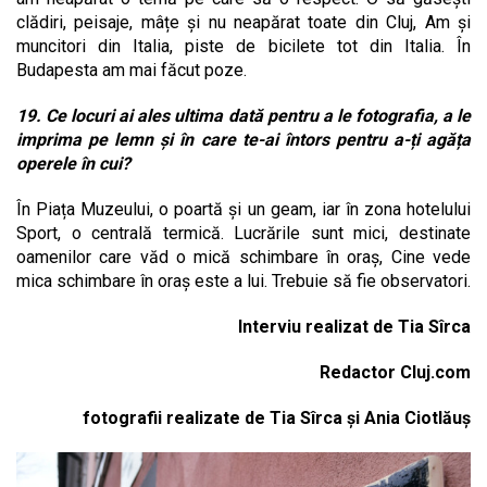
clădiri, peisaje, mâțe și nu neapărat toate din Cluj, Am și
muncitori din Italia, piste de bicilete tot din Italia. În
Budapesta am mai făcut poze.
19. Ce locuri ai ales ultima dată pentru a le fotografia, a le
imprima pe lemn și în care te-ai întors pentru a-ți agăța
operele în cui?
În Piața Muzeului, o poartă și un geam, iar în zona hotelului
Sport, o centrală termică. Lucrările sunt mici, destinate
oamenilor care văd o mică schimbare în oraș, Cine vede
mica schimbare în oraș este a lui. Trebuie să fie observatori.
Interviu realizat de Tia Sîrca
Redactor Cluj.com
fotografii realizate de Tia Sîrca și Ania Ciotlăuș