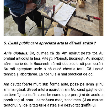
5. Există public c
are apreciază arta ta dăruită străzii ?
Ania Ciotlăuș:
Da, culmea că da. Am apărut peste tot. Au
preluat articolul la Iași, Pitești, Ploiești, București. Au început
să-mi scrie de la București să mă duc acolo să pun lucrări.
Nu mă așteptam unde o să ducă chestia totul. Că-i nouă
tehnica și abordarea. La noi nu s-a mai practicat deloc.
Am căutat foarte mult sub forma asta, poze pe lemn și nu
am mai găsit. Street artul a apărut în anii 80, când găștile din
cartiere își scriau în zona lor numele pe pereți și de acolo a
pornit tag-ul, asta-i semnătura mea, zona mea. Și-au marcat
teritoriul. Și de la tag-urile astea s-a dezvoltat graffiti-ul.