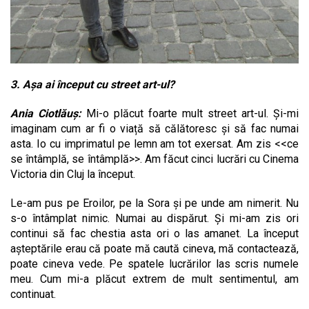
3. Așa ai început cu street art-ul?
Ania Ciotlăuș:
Mi-o plăcut foarte mult street art-ul. Și-mi
imaginam cum ar fi o viață să călătoresc și să fac numai
asta. Io cu imprimatul pe lemn am tot exersat. Am zis <<ce
se întâmplă, se întâmplă>>. Am făcut cinci lucrări cu Cinema
Victoria din Cluj la început.
Le-am pus pe Eroilor, pe la Sora și pe unde am nimerit. Nu
s-o întâmplat nimic. Numai au dispărut. Și mi-am zis ori
continui să fac chestia asta ori o las amanet. La început
așteptările erau că poate mă caută cineva, mă contactează,
poate cineva vede. Pe spatele lucrărilor las scris numele
meu. Cum mi-a plăcut extrem de mult sentimentul, am
continuat.