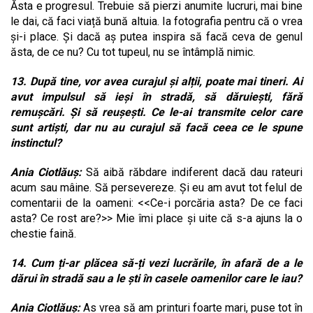
Ăsta e progresul. Trebuie să pierzi anumite lucruri, mai bine
le dai, că faci viață bună altuia. Ia fotografia pentru că o vrea
și-i place. Și dacă aș putea inspira să facă ceva de genul
ăsta, de ce nu? Cu tot tupeul, nu se întâmplă nimic.
13. După tine, vor avea curajul și alții, poate mai tineri. Ai
avut impulsul să ieși în stradă, să dăruiești, fără
remușcări. Și să reușești. Ce le-ai transmite celor care
sunt artiști, dar nu au curajul să facă ceea ce le spune
instinctul?
Ania Ciotlăuș:
Să aibă răbdare indiferent dacă dau rateuri
acum sau mâine. Să persevereze. Și eu am avut tot felul de
comentarii de la oameni: <<Ce-i porcăria asta? De ce faci
asta? Ce rost are?>> Mie îmi place și uite că s-a ajuns la o
chestie faină.
14. Cum ți-ar plăcea să-ți vezi lucrările, în afară de a le
dărui în stradă sau a le ști în casele oamenilor care le iau?
Ania Ciotlăuș:
As vrea să am printuri foarte mari, puse tot în