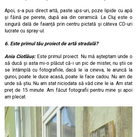
Apoi, s-a pus direct artă, paste ups-uri, poze lipide cu apă
și făină pe perete, după aia din ceramică. La Cluj este o
singură dală de faianță prin centru pictată și câteva CD-uri
lucrate cu spray-ul.
6. Este primul tău proiect de artă stradală?
Ania Ciotlăuș:
Este primul proiect. Nu mă așteptam unde o
să ducă și asta mi-o plăcut că-i un pic de mister, nu știi ce
se întâmplă cu fotografiile, dacă le ia cineva, le aruncă la
gunoi, poate le duce acasă, poate le face cadou. Nu am de
unde să știu. Nu am stat niciodata să văd cine le ia. Am stat
preț de 15 minute. Am făcut fotografii pentru mine și apoi
am plecat.