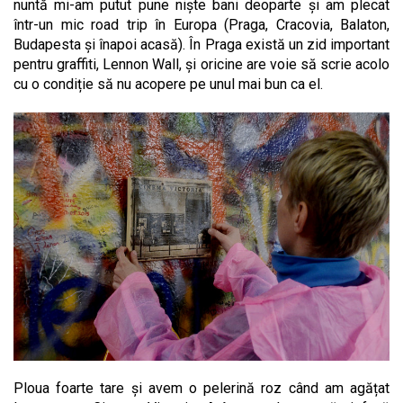
nuntă mi-am putut pune niște bani deoparte și am plecat
într-un mic road trip în Europa (Praga, Cracovia, Balaton,
Budapesta și înapoi acasă). În Praga există un zid important
pentru graffiti, Lennon Wall, și oricine are voie să scrie acolo
cu o condiție să nu acopere pe unul mai bun ca el.
Ploua foarte tare și avem o pelerină roz când am agățat