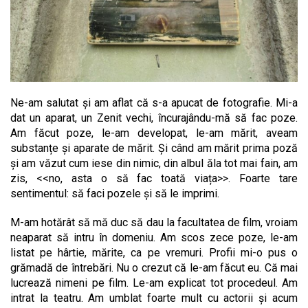
Ne-am salutat și am aflat că s-a apucat de fotografie. Mi-a
dat un aparat, un Zenit vechi, încurajându-mă să fac poze.
Am făcut poze, le-am developat, le-am mărit, aveam
substanțe și aparate de mărit. Și când am mărit prima poză
și am văzut cum iese din nimic, din albul ăla tot mai fain, am
zis, <<no, asta o să fac toată viața>>. Foarte tare
sentimentul: să faci pozele și să le imprimi.
M-am hotărât să mă duc să dau la facultatea de film, vroiam
neaparat să intru în domeniu. Am scos zece poze, le-am
listat pe hârtie, mărite, ca pe vremuri. Profii mi-o pus o
grămadă de întrebări. Nu o crezut că le-am făcut eu. Că mai
lucrează nimeni pe film. Le-am explicat tot procedeul. Am
intrat la teatru. Am umblat foarte mult cu actorii și acum