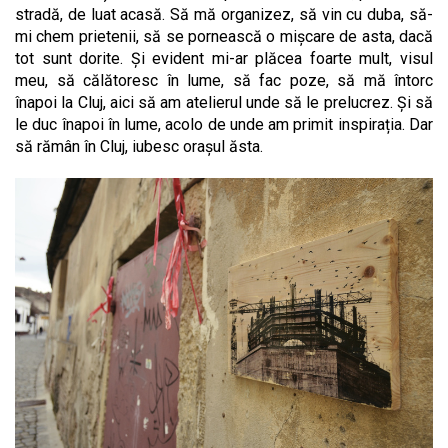
stradă, de luat acasă. Să mă organizez, să vin cu duba, să-
mi chem prietenii, să se pornească o mișcare de asta, dacă
tot sunt dorite. Și evident mi-ar plăcea foarte mult, visul
meu, să călătoresc în lume, să fac poze, să mă întorc
înapoi la Cluj, aici să am atelierul unde să le prelucrez. Și să
le duc înapoi în lume, acolo de unde am primit inspirația. Dar
să rămân în Cluj, iubesc orașul ăsta.