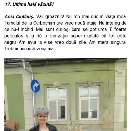
17. Ultima hală văzută?
Ania Ciotlăuș:
Vai, groaznic! Nu mă mai duc în viața mea.
Furnalul de la Carbochim are vreo nouă etaje. Nu înțeleg de
ce nu-l închid. Mai sunt curioși care se pot urca. E foarte
periculos și-ți dă o senzație super-ciudată că tot este
negru. Am avut la vise vreo două zile. Am mers singură.
Trebuie închisă zona aia.