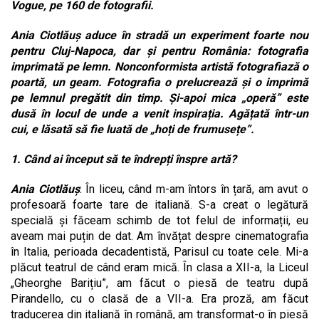
Vogue, pe 160 de fotografii.
Ania Ciotlăuș aduce în stradă un experiment foarte nou
pentru Cluj-Napoca, dar și pentru România: fotografia
imprimată pe lemn. Nonconformista artistă fotografiază o
poartă, un geam. Fotografia o prelucrează și o imprimă
pe lemnul pregătit din timp. Și-apoi mica „operă” este
dusă în locul de unde a venit inspirația. Agățată într-un
cui, e lăsată să fie luată de „hoți de frumusețe”.
1. Când ai început să te îndrepți înspre artă?
Ania Ciotlăuș
: În liceu, când m-am întors în țară, am avut o
profesoară foarte tare de italiană. S-a creat o legătură
specială și făceam schimb de tot felul de informații, eu
aveam mai puțin de dat. Am învățat despre cinematografia
în Italia, perioada decadentistă, Parisul cu toate cele. Mi-a
plăcut teatrul de când eram mică. În clasa a XII-a, la Liceul
„Gheorghe Barițiu”, am făcut o piesă de teatru după
Pirandello, cu o clasă de a VII-a. Era proză, am făcut
traducerea din italiană în română, am transformat-o în piesă