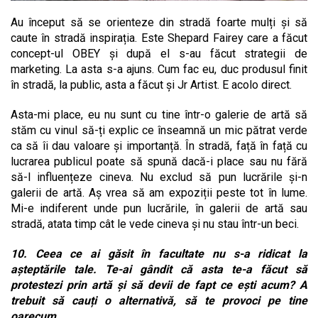
Au început să se orienteze din stradă foarte mulți și să
caute în stradă inspirația. Este Shepard Fairey care a făcut
concept-ul OBEY și după el s-au făcut strategii de
marketing. La asta s-a ajuns. Cum fac eu, duc produsul finit
în stradă, la public, asta a făcut și Jr Artist. E acolo direct.
Asta-mi place, eu nu sunt cu tine într-o galerie de artă să
stăm cu vinul să-ți explic ce înseamnă un mic pătrat verde
ca să îi dau valoare și importanță. În stradă, față în față cu
lucrarea publicul poate să spună dacă-i place sau nu fără
să-l influențeze cineva. Nu exclud să pun lucrările și-n
galerii de artă. Aș vrea să am expoziții peste tot în lume.
Mi-e indiferent unde pun lucrările, în galerii de artă sau
stradă, atata timp cât le vede cineva și nu stau într-un beci.
10. Ceea ce ai găsit în facultate nu s-a ridicat la
așteptările tale. Te-ai gândit că asta te-a făcut să
protestezi prin artă și să devii de fapt ce ești acum?
A
trebuit să cauți o alternativă, să te provoci pe tine
oarecum.