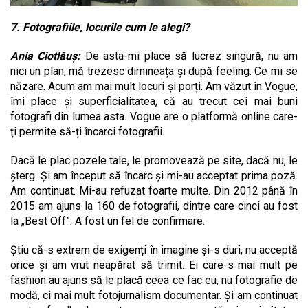
7. Fotografiile, locurile cum le alegi?
Ania Ciotlăuș:
De asta-mi place să lucrez singură, nu am
nici un plan, mă trezesc dimineața și după feeling. Ce mi se
năzare. Acum am mai mult locuri și porți. Am văzut în Vogue,
îmi place și superficialitatea, că au trecut cei mai buni
fotografi din lumea asta. Vogue are o platformă online care-
ți permite să-ți încarci fotografii.
Dacă le plac pozele tale, le promovează pe site, dacă nu, le
șterg. Și am început să încarc și mi-au acceptat prima poză.
Am continuat. Mi-au refuzat foarte multe. Din 2012 până în
2015 am ajuns la 160 de fotografii, dintre care cinci au fost
la „Best Off”. A fost un fel de confirmare.
Știu că-s extrem de exigenți în imagine și-s duri, nu acceptă
orice și am vrut neapărat să trimit. Ei care-s mai mult pe
fashion au ajuns să le placă ceea ce fac eu, nu fotografie de
modă, ci mai mult fotojurnalism documentar. Și am continuat