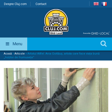
Despre Cluj.com
Contact
Menu
Acasă
»
Articole
»
Artistul Altfel: Ania Ciotlăuș, artista care face viața bună
„hoților de frumusețe”