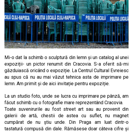
Mi-o dat la schimb o sculptură din lemn și un catalog al unei
expoziții- un pictor renumit din Cracovia. S-a oferit să-mi
găzduiască oricând o expoziție. La Centrul Cultural Evreiesc
au spus că nu au mai văzut tehnica asta de imprimare pe
lemn. Am primit și de aici invitație pentru expoziție.
La un studio foto, unde se lucra cu imprimare pe pânză, am
făcut schimb cu o fotografie mare reprezentând Cracovia.
Toate suvenirurile au fost street art sau au provenit din
galerii de artă, chestii de astea cu suflet, nu magnet
cumpărat de nu știu unde. Din Praga am luat dintr-o
tastatură compusă din dale. Rămăsese doar câteva cifre și