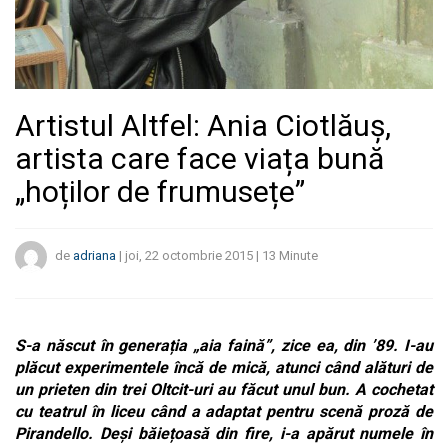
Artistul Altfel: Ania Ciotlăuș,
artista care face viața bună
„hoților de frumusețe”
de
adriana
|
joi, 22 octombrie 2015
|
13
Minute
S-a născut în generația „aia faină”, zice ea, din ’89. I-au
plăcut experimentele încă de mică, atunci când alături de
un prieten din trei Oltcit-uri au făcut unul bun. A cochetat
cu teatrul în liceu când a adaptat pentru scenă proză de
Pirandello. Deși băiețoasă din fire, i-a apărut numele în