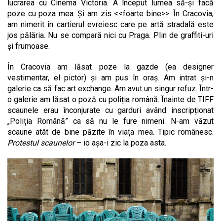
lucrarea cu Cinema Victoria. A început lumea să-și facă
poze cu poza mea. Și am zis <<foarte bine>>. În Cracovia,
am nimerit în cartierul evreiesc care pe artă stradală este
jos pălăria. Nu se compară nici cu Praga. Plin de graffiti-uri
și frumoase.
În Cracovia am lăsat poze la gazde (ea designer
vestimentar, el pictor) și am pus în oraș. Am intrat și-n
galerie ca să fac art exchange. Am avut un singur refuz. Într-
o galerie am lăsat o poză cu poliția română. Înainte de TIFF
scaunele erau înconjurate cu garduri având inscripționat
„Poliția Română” ca să nu le fure nimeni. N-am văzut
scaune atât de bine păzite în viața mea. Tipic românesc.
Protestul scaunelor
– io așa-i zic la poza asta.