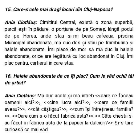
15. Care-s cele mai dragi locuri din Cluj-Napoca?
Ania Ciotlăuș:
Cimitirul Central, există o zonă superbă,
parcă ești în pădure, o porțiune de pe Someș, lângă podul
de pe Horea, unde stau și-mi beau cafeaua, piscina
Municipal abandonată, mă duc des și stau pe trambulină și
halele abandonate. Îmi place de mor să mă duc la halele
abandonate, orice are legătură cu loc abandonat în Cluj. Îmi
plac centru, cartierul în care stau.
16. Halele abandonate de ce îți plac? Cum le văd ochii tăi
de artist?
Ania Ciotlăuș:
Mă duc acolo și mă întreb <<oare ce făceau
oamenii aici?>>, <<cine lucra aici?>>, <<oare ce familii
aveau?>>, <<cât câștigau?>>, <<cum își întrețineau familia?
>>. <<Oare cum s-o făcut fabrica asta?>> << Câte chestii s-
au făcut în fabrica asta de la papuci la dulciuri?>> Și-s tare
curioasă ce mai văd.