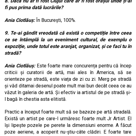
8. Daca nu ar fi fost Clujul care ar fi fost orașul unde ți-ai
fi pus prima dată lucrările?
Ania Ciotlăuș:
În București, 100%.
9. Te-ai gândit vreodată că există o competiție între ceea
ce se întâmplă la un eveniment cultural, de exemplu o
expoziție, unde totul este aranjat, organizat, și ce faci tu în
stradă?
Ania Ciotlăuș:
Este foarte mare concurența pentru că încep
criticii și curatorii de artă, mai ales în America, să se
orienteze pe stradă, este viața de zi cu zi. Merg pe stradă
și văd ditamai desenul poate mult mai bun decât ceea ce au
văzut în galeria de artă. Și efectiv ia artistul de pe stradă și-
l bagă în chestia asta elitistă.
Practic a început foarte mult să se bazeze pe artă stradală.
Există un artist pe care-l urmăresc foarte mult Jr Artist. El
își lipește pozele pe perete la dimensiuni enorme. A făcut
poze aeriene, a acoperit nu-știu-câte clădiri. E foarte tare