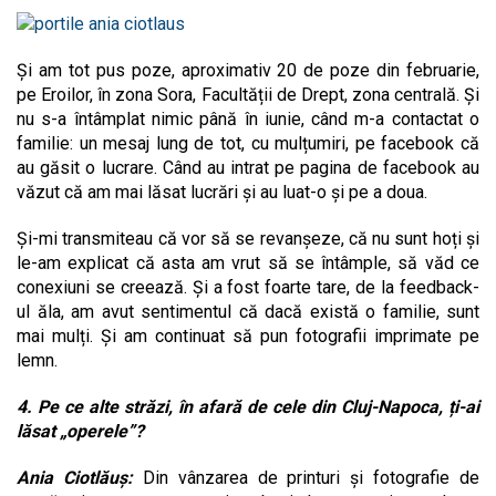
Și am tot pus poze, aproximativ 20 de poze din februarie,
pe Eroilor, în zona Sora, Facultății de Drept, zona centrală. Și
nu s-a întâmplat nimic până în iunie, când m-a contactat o
familie: un mesaj lung de tot, cu mulțumiri, pe facebook că
au găsit o lucrare. Când au intrat pe pagina de facebook au
văzut că am mai lăsat lucrări și au luat-o și pe a doua.
Și-mi transmiteau că vor să se revanșeze, că nu sunt hoți și
le-am explicat că asta am vrut să se întâmple, să văd ce
conexiuni se creează. Și a fost foarte tare, de la feedback-
ul ăla, am avut sentimentul că dacă există o familie, sunt
mai mulți. Și am continuat să pun fotografii imprimate pe
lemn.
4. Pe ce alte străzi, în afară de cele din Cluj-Napoca, ți-ai
lăsat „operele”?
Ania Ciotlăuș:
Din vânzarea de printuri și fotografie de