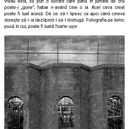
vreau asta, să pun o lucrare care până în jumate de oră
poate-i „gone”, habar n-având cine o ia. Acel ceva creat
poate fi luat acasă. De ce să-l lipesc ca apoi când cineva
dorește să-l ia dezlipind-l să-l distrugă. Fotografia pe lemn,
pusă în cui, poate fi luată foarte ușor.