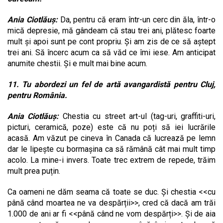
Ania Ciotlăuș:
Da, pentru că eram într-un cerc din ăla, într-o
mică depresie, mă gândeam că stau trei ani, plătesc foarte
mult și apoi sunt pe cont propriu. Și am zis de ce să aștept
trei ani. Să încerc acum ca să văd ce îmi iese. Am anticipat
anumite chestii. Și e mult mai bine acum.
11. Tu abordezi un fel de artă avangardistă pentru Cluj,
pentru România.
Ania Ciotlăuș:
Chestia cu street art-ul (tag-uri, graffiti-uri,
picturi, ceramică, poze) este că nu poți să iei lucrările
acasă. Am văzut pe cineva în Canada că lucrează pe lemn
dar le lipește cu bormașina ca să rămână cât mai mult timp
acolo. La mine-i invers. Toate trec extrem de repede, trăim
mult prea puțin.
Ca oameni ne dăm seama că toate se duc. Și chestia <<cu
până când moartea ne va despărții>>, cred că dacă am trăi
1.000 de ani ar fi <<până când ne vom despărți>>. Și de aia