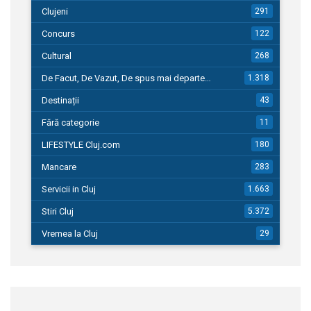
Clujeni
291
Concurs
122
Cultural
268
De Facut, De Vazut, De spus mai departe…
1.318
Destinații
43
Fără categorie
11
LIFESTYLE Cluj.com
180
Mancare
283
Servicii in Cluj
1.663
Stiri Cluj
5.372
Vremea la Cluj
29