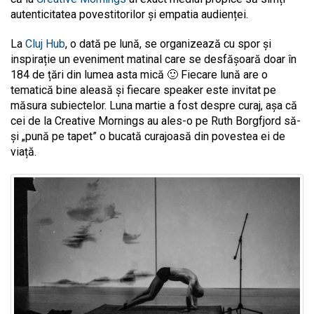
autenticitatea povestitorilor și empatia audienței.
La
Cluj Hub
, o dată pe lună, se organizează cu spor și
inspirație un eveniment matinal care se desfășoară doar în
184 de țări din lumea asta mică 🙂 Fiecare lună are o
tematică bine aleasă și fiecare speaker este invitat pe
măsura subiectelor. Luna martie a fost despre curaj, așa că
cei de la Creative Mornings au ales-o pe Ruth Borgfjord să-
și „pună pe tapet” o bucată curajoasă din povestea ei de
viață.