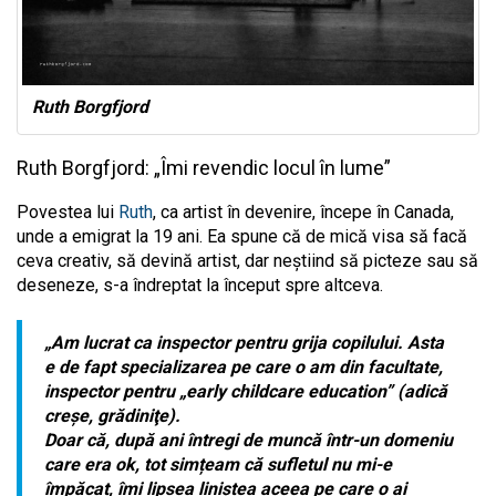
Ruth Borgfjord
Ruth Borgfjord: „Îmi revendic locul în lume”
Povestea lui
Ruth
, ca artist în devenire, începe în Canada,
unde a emigrat la 19 ani. Ea spune că de mică visa să facă
ceva creativ, să devină artist, dar neștiind să picteze sau să
deseneze, s-a îndreptat la început spre altceva.
„Am lucrat ca inspector pentru grija copilului. Asta
e de fapt specializarea pe care o am din facultate,
inspector pentru „early childcare education” (adică
creşe, grădiniţe).
Doar că, după ani întregi de muncă într-un domeniu
care era ok, tot simțeam că sufletul nu mi-e
împăcat, îmi lipsea liniștea aceea pe care o ai