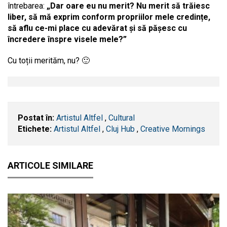
întrebarea:
„Dar oare eu nu merit? Nu merit să trăiesc
liber, să mă exprim conform propriilor mele credințe,
să aflu ce-mi place cu adevărat și să pășesc cu
încredere înspre visele mele?”
Cu toții merităm, nu? 🙂
Postat în:
Artistul Altfel
,
Cultural
Etichete:
Artistul Altfel
,
Cluj Hub
,
Creative Mornings
ARTICOLE SIMILARE