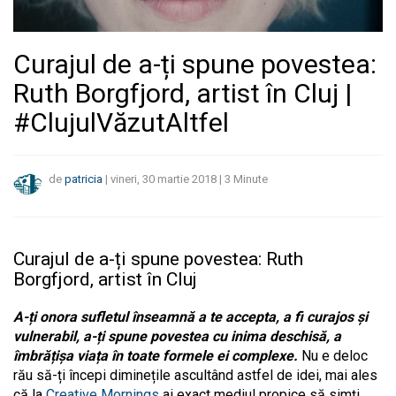
Curajul de a-ți spune povestea:
Ruth Borgfjord, artist în Cluj |
#ClujulVăzutAltfel
de
patricia
|
vineri, 30 martie 2018
|
3
Minute
Curajul de a-ți spune povestea: Ruth
Borgfjord, artist în Cluj
A-ți onora sufletul înseamnă a te accepta, a fi curajos și
vulnerabil, a-ți spune povestea cu inima deschisă, a
îmbrățișa viața în toate formele ei complexe.
Nu e deloc
rău să-ți începi diminețile ascultând astfel de idei, mai ales
că la
Creative Mornings
ai exact mediul propice să simți