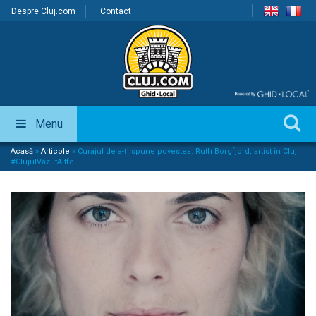
Despre Cluj.com
Contact
Menu
Acasă
»
Articole
»
Curajul de a-ți spune povestea: Ruth Borgfjord, artist în Cluj |
#ClujulVăzutAltfel