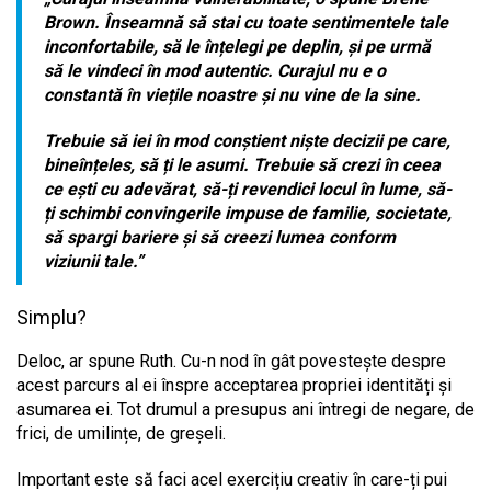
Brown. Înseamnă să stai cu toate sentimentele tale
inconfortabile, să le înțelegi pe deplin, și pe urmă
să le vindeci în mod autentic. Curajul nu e o
constantă în viețile noastre și nu vine de la sine.
Trebuie să iei în mod conștient niște decizii pe care,
bineînțeles, să ți le asumi. Trebuie să crezi în ceea
ce ești cu adevărat, să-ți revendici locul în lume, să-
ți schimbi convingerile impuse de familie, societate,
să spargi bariere și să creezi lumea conform
viziunii tale.”
Simplu?
Deloc, ar spune Ruth. Cu-n nod în gât povestește despre
acest parcurs al ei înspre acceptarea propriei identități și
asumarea ei. Tot drumul a presupus ani întregi de negare, de
frici, de umilințe, de greșeli.
Important este să faci acel exercițiu creativ în care-ți pui