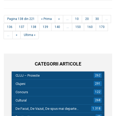
Pagina 138 din 221
« Prima
«
...
10
20
30
...
136
137
138
139
140
...
150
160
170
...
»
Ultima »
CATEGORII ARTICOLE
CLUJ – Proiecte
262
Clujeni
291
Concurs
122
Cultural
268
De Facut, De Vazut, De spus mai departe…
1.318