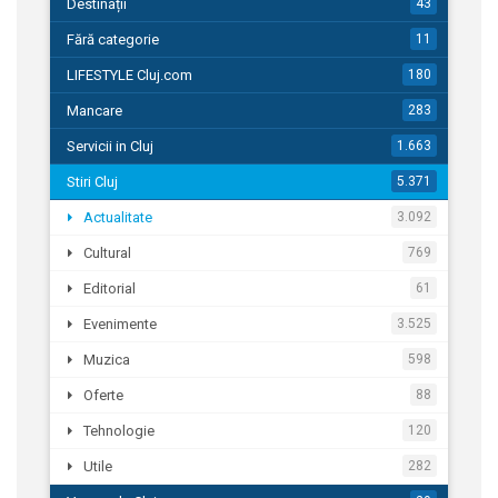
Destinații
43
Fără categorie
11
LIFESTYLE Cluj.com
180
Mancare
283
Servicii in Cluj
1.663
Stiri Cluj
5.371
Actualitate
3.092
Cultural
769
Editorial
61
Evenimente
3.525
Muzica
598
Oferte
88
Tehnologie
120
Utile
282