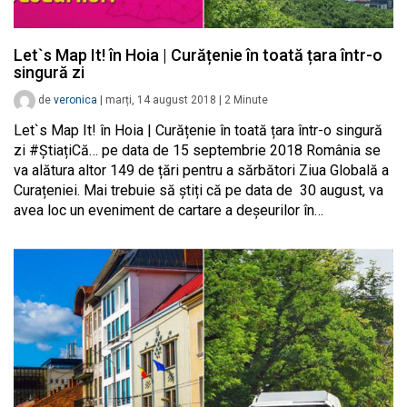
Let`s Map It! în Hoia | Curățenie în toată țara într-o
singură zi
de
veronica
|
marți, 14 august 2018
|
2
Minute
Let`s Map It! în Hoia | Curățenie în toată țara într-o singură
zi #ȘtiațiCă… pe data de 15 septembrie 2018 România se
va alătura altor 149 de țări pentru a sărbători Ziua Globală a
Curațeniei. Mai trebuie să știți că pe data de 30 august, va
avea loc un eveniment de cartare a deșeurilor în…