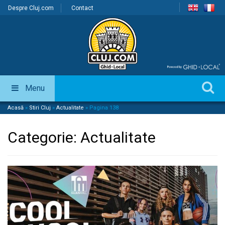
Despre Cluj.com
Contact
Menu
Acasă
»
Stiri Cluj
»
Actualitate
»
Pagina 138
Categorie:
Actualitate