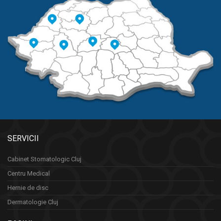
SERVICII
Cabinet Stomatologic Cluj
Centru Medical
Hernie de disc
Dermatologie Cluj