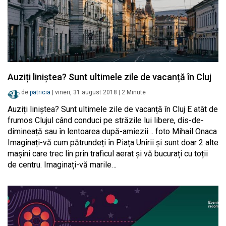
Auziți liniștea? Sunt ultimele zile de vacanță în Cluj
de
patricia
|
vineri, 31 august 2018
|
2
Minute
Auziți liniștea? Sunt ultimele zile de vacanță în Cluj E atât de
frumos Clujul când conduci pe străzile lui libere, dis-de-
dimineață sau în lentoarea după-amiezii… foto Mihail Onaca
Imaginați-vă cum pătrundeți în Piața Unirii și sunt doar 2 alte
mașini care trec lin prin traficul aerat și vă bucurați cu toții
de centru. Imaginați-vă marile…