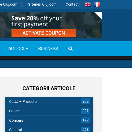
e Cluj.com
Parteneri Cluj.com
Contact
ARTICOLE
BUSINESS
CATEGORII ARTICOLE
CLUJ – Proiecte
262
Clujeni
291
Concurs
122
Cultural
268