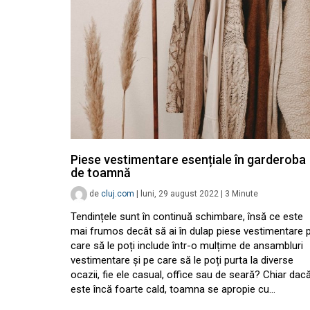
Piese vestimentare esențiale în garderoba
de toamnă
de
cluj.com
|
luni, 29 august 2022
|
3
Minute
Tendințele sunt în continuă schimbare, însă ce este
mai frumos decât să ai în dulap piese vestimentare 
care să le poți include într-o mulțime de ansambluri
vestimentare și pe care să le poți purta la diverse
ocazii, fie ele casual, office sau de seară? Chiar dac
este încă foarte cald, toamna se apropie cu…