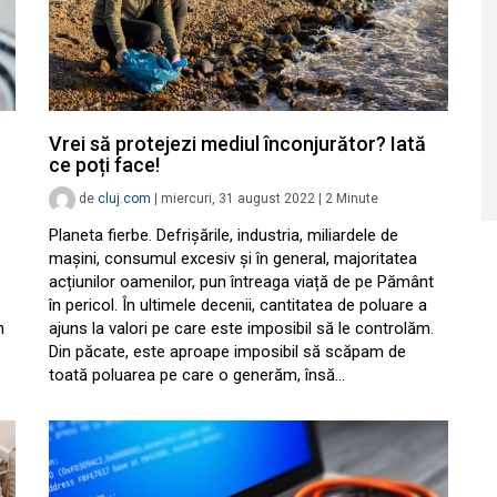
Vrei să protejezi mediul înconjurător? Iată
ce poți face!
de
cluj.com
|
miercuri, 31 august 2022
|
2
Minute
Planeta fierbe. Defrișările, industria, miliardele de
mașini, consumul excesiv și în general, majoritatea
acțiunilor oamenilor, pun întreaga viață de pe Pământ
în pericol. În ultimele decenii, cantitatea de poluare a
n
ajuns la valori pe care este imposibil să le controlăm.
Din păcate, este aproape imposibil să scăpam de
toată poluarea pe care o generăm, însă…