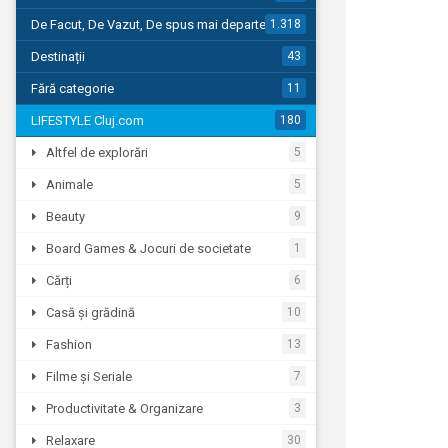
De Facut, De Vazut, De spus mai departe…
1.318
Destinații
43
Fără categorie
11
LIFESTYLE Cluj.com
180
Altfel de explorări
5
Animale
5
Beauty
9
Board Games & Jocuri de societate
1
Cărți
6
Casă și grădină
10
Fashion
13
Filme și Seriale
7
Productivitate & Organizare
3
Relaxare
30