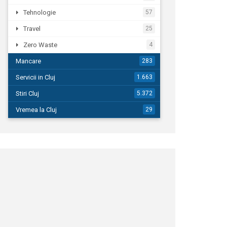
Tehnologie
57
Travel
25
Zero Waste
4
Mancare
283
Servicii in Cluj
1.663
Stiri Cluj
5.372
Vremea la Cluj
29