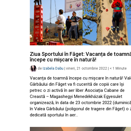
Ziua Sportului în Făget: Vacanța de toamn
începe cu mișcare în natură!
de
Izabela Dabu
|
vineri, 21 octombrie 2022
|
< 1
Minute
Vacanța de toamnă începe cu mișcare în natură! Va
Gârbăului din Făget va fi cucerită de copiii care își
petrec o zi activă în aer liber Asociația Cabane de
Creastă – Magashegyi Menedékházak Egyesulet
organizează, în data de 23 octombrie 2022 (duminică
în Valea Gârbăului (poligonul de tragere din Făget) o 
dedicată sportului în aer…