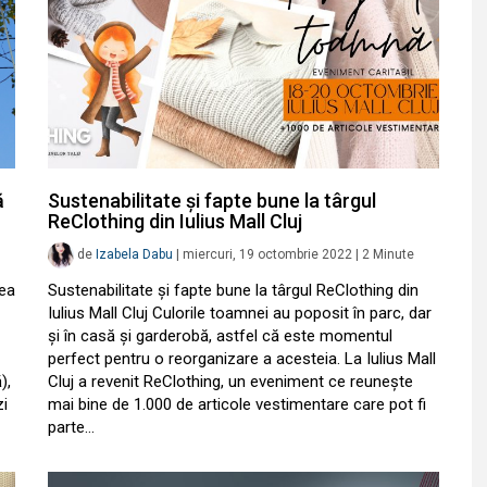
ă
Sustenabilitate și fapte bune la târgul
ReClothing din Iulius Mall Cluj
de
Izabela Dabu
|
miercuri, 19 octombrie 2022
|
2
Minute
lea
Sustenabilitate și fapte bune la târgul ReClothing din
Iulius Mall Cluj Culorile toamnei au poposit în parc, dar
și în casă și garderobă, astfel că este momentul
perfect pentru o reorganizare a acesteia. La Iulius Mall
),
Cluj a revenit ReClothing, un eveniment ce reunește
zi
mai bine de 1.000 de articole vestimentare care pot fi
parte…