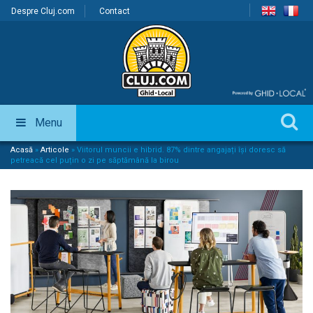
Despre Cluj.com
Contact
Menu
Acasă
»
Articole
»
Viitorul muncii e hibrid. 87% dintre angajați își doresc să
petreacă cel puțin o zi pe săptămână la birou