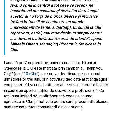
Având omul în centrul a tot ceea ce facem, ne
bucurăm că am construit și dezvoltat de-a lungul
acestor ani o forță de muncă diversă și inclusivă
(având în funcții de conducere un număr
impresionant de femei și bărbați). Biroul de la Cluj
reprezintă, astfel, mai mult decât un simplu centru
și a devenit o adevărată resursă de talente
”, spune
Mihaela Oltean
, Managing Director la Steelcase în
Cluj.
Lansată pe 7 septembrie, a
niversarea celor 10 ani ai
Steelcase la Cluj este marcată prin campania „Thank you,
Cluj!” (sau “
10xCluj
”) care se va desfășura pe parcursul
următoarelor trei luni, prin activități
dedicate atât
angajați
lor
companiei,
cât
și comunit
ății
de afaceri sau tinerel
or
talente
în căutarea
oportunităților de dezvoltare profesională
. Cu
toții sunt in
vita
ți
să împărtășească ceea ce anume
apreciază
în
Cluj și motivele pentru care, precum Steelcase,
sunt recunoscăto
ri
comunității din acest oraș.