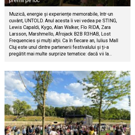
premii pe loc
Muzică, energie și experiențe memorabile, într-un
cuvânt, UNTOLD. Anul acesta îi vei vedea pe STING,
Lewis Capaldi, Kygo, Alan Walker, Flo RIDA, Zara
Larsson, Marshmello, Afrojack B2B R3HAB, Lost
Frequencies și mulți alții. Ca în fiecare an, Iulius Mall
Cluj este unul dintre partenerii festivalului și ți-a
pregătit mai multe surprize tematice: dacă vii la…