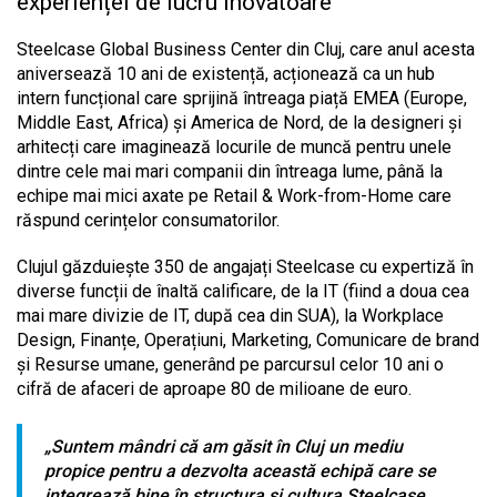
experienței de lucru
inovatoare
Steelcase Global Business Center din Cluj, care anul acesta
aniversează 10 ani de existență, acționează ca un hub
intern funcțional care sprijină întreaga piață EMEA (Europe,
Middle East, Africa) și America de Nord, de la designeri și
arhitecți care imaginează locurile de muncă pentru unele
dintre cele mai mari companii din întreaga lume, până la
echipe mai mici axate pe Retail & Work-from-Home care
răspund cerințelor consumatorilor.
Clujul găzduiește 350 de angajați Steelcase cu
expertiză
în
diverse funcții de înaltă calificare, de la IT (fiind a doua cea
mai mare divizie de IT, după cea din SUA), la Workplace
Design, Finanțe, Operațiuni, Marketing, Comunicare de brand
și Resurse umane, generând pe parcursul celor 10 ani o
cifră de afaceri de aproape 80 de milioane de euro.
„
Suntem mândri că am găsit în Cluj un mediu
propice pentru a dezvolta această echipă care se
integrează bine în structura și cultura Steelcase.