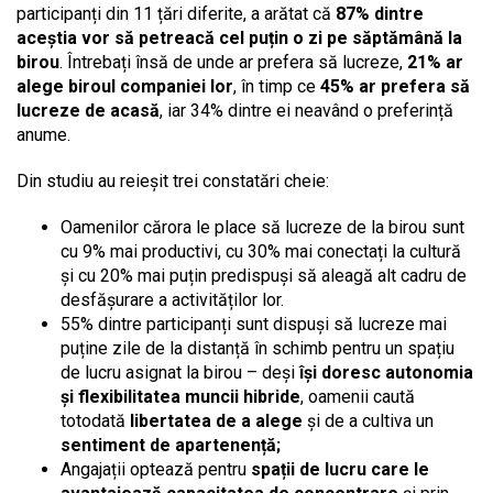
participanți din 11 țări diferite, a arătat că
87% dintre
aceștia vor să petreacă cel puțin o zi pe săptămână la
birou
. Întrebați însă de unde ar prefera să lucreze,
21% ar
alege biroul companiei lor
, în timp ce
45% ar prefera să
lucreze de acasă
, iar 34% dintre ei neavând o preferință
anume.
Din studiu au reieșit trei constatări cheie:
Oamenilor cărora le place să lucreze de la birou sunt
cu 9% mai productivi, cu 30% mai conectați la cultură
și cu 20% mai puțin predispuși să aleagă alt cadru de
desfășurare a activităților lor.
55% dintre participanți sunt dispuși să lucreze mai
puține zile de la distanță în schimb pentru un spațiu
de lucru asignat la birou – deși
își doresc autonomia
și flexibilitatea muncii hibride
, oamenii caută
totodată
libertatea de a alege
și de a cultiva un
sentiment de apartenență;
Angajații optează pentru
spații de lucru care le