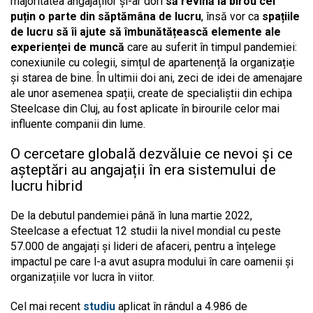
majoritatea angajaților și-ar dori
să revină la birou cel
puțin o parte din săptămâna de lucru
, însă vor ca
spațiile
de lucru să îi ajute să îmbunătățească elemente ale
experienței de muncă
care au suferit în timpul pandemiei:
conexiunile cu colegii, simțul de apartenență la organizație
și starea de bine. În ultimii doi ani, zeci de idei de amenajare
ale unor asemenea spații, create de specialiștii din echipa
Steelcase din Cluj, au fost aplicate în birourile celor mai
influente companii din lume.
O cercetare globală dezvăluie ce nevoi și ce
așteptări au angajații în era sistemului de
lucru hibrid
De la debutul pandemiei până în luna martie 2022,
Steelcase a efectuat 12 studii la nivel mondial cu peste
57.000 de angajați și lideri de afaceri, pentru a înțelege
impactul pe care l-a avut asupra modului în care oamenii și
organizațiile vor lucra în viitor.
Cel mai recent
studiu
aplicat în rândul a 4.986 de