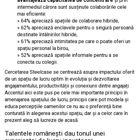
avantajează capacitatea de concentrare
și prin
intermediul cărora sunt susținute colaborările cele
mai eficiente:
» 64% apreciază spațiile de colaborare hibride,
» 62% apreciază enclavele pentru o singură persoană
destinate întâlnirilor hibride,
» 61% apreciază intimitatea pe care o poate oferi un
spațiu personal la birou,
» 52% apreciază spațiile informale pentru a se
conecta cu colegii.
Cercetarea Steelcase se centrează asupra impactului oferit
de un spațiu de lucru optim în evoluția și dezvoltarea
angajamentului, productivității și conexiunii dintre angajați.
Accentul aici este pus pe cele mai importante principii în
amenajarea spațiului de lucru, principii care pot modela și
educa percepțiile oamenilor ce nu au o preferință bine
conturată în alegerea acestui spațiu, dar și a celor care în
prezent aleg să lucreze de acasă.
Talentele românești
dau tonul unei