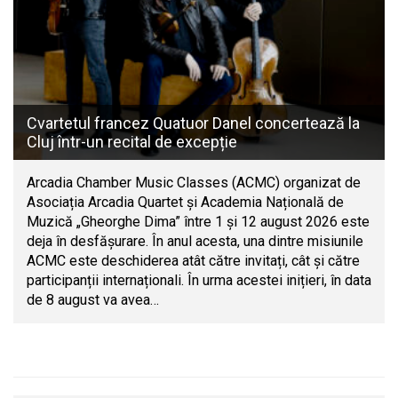
Cvartetul francez Quatuor Danel concertează la
Cluj într-un recital de excepție
Arcadia Chamber Music Classes (ACMC) organizat de
Asociația Arcadia Quartet și Academia Națională de
Muzică „Gheorghe Dima” între 1 și 12 august 2026 este
deja în desfășurare. În anul acesta, una dintre misiunile
ACMC este deschiderea atât către invitați, cât și către
participanții internaționali. În urma acestei inițieri, în data
de 8 august va avea…