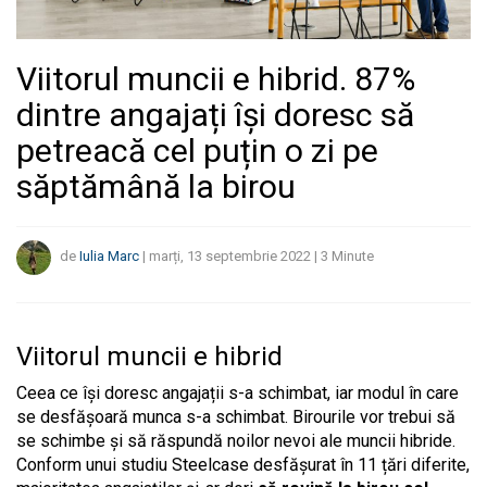
Viitorul muncii e hibrid. 87%
dintre angajați își doresc să
petreacă cel puțin o zi pe
săptămână la birou
de
Iulia Marc
|
marți, 13 septembrie 2022
|
3
Minute
Viitorul muncii e hibrid
Ceea ce își doresc angajații s-a schimbat, iar modul în care
se desfășoară munca s-a schimbat. Birourile vor trebui să
se schimbe și să răspundă noilor nevoi ale muncii hibride.
Conform unui studiu Steelcase desfășurat în 11 țări diferite,