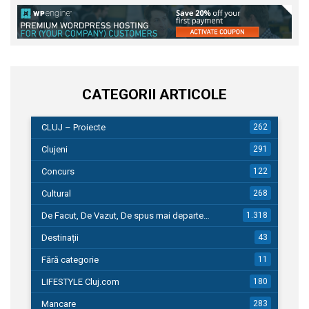
CATEGORII ARTICOLE
CLUJ – Proiecte
262
Clujeni
291
Concurs
122
Cultural
268
De Facut, De Vazut, De spus mai departe…
1.318
Destinații
43
Fără categorie
11
LIFESTYLE Cluj.com
180
Mancare
283