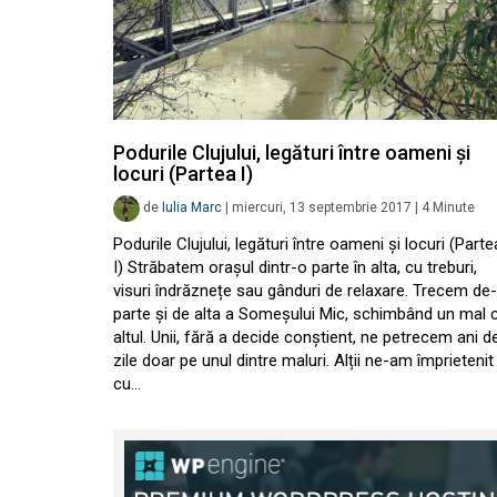
Podurile Clujului, legături între oameni și
locuri (Partea I)
de
Iulia Marc
|
miercuri, 13 septembrie 2017
|
4
Minute
Podurile Clujului, legături între oameni și locuri (Parte
I) Străbatem orașul dintr-o parte în alta, cu treburi,
visuri îndrăznețe sau gânduri de relaxare. Trecem de
parte și de alta a Someșului Mic, schimbând un mal 
altul. Unii, fără a decide conștient, ne petrecem ani d
zile doar pe unul dintre maluri. Alții ne-am împrietenit
cu…