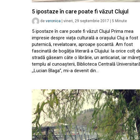
5 ipostaze în care poate fi văzut Clujul
de
veronica
|
vineri, 29 septembrie 2017
|
5
Minute
5 ipostaze în care poate fi văzut Clujul Prima mea
impresie despre viața culturală a orașului Cluj a fost
puternică, revelatoare, aproape șocantă. Am fost
fascinată de bogăția literară a Clujului: la orice colț d
stradă găseam câte o librărie, un anticariat, iar măreț
templu al cunoașterii, Biblioteca Centrală Universitar
,,Lucian Blaga”, mi-a devenit din…