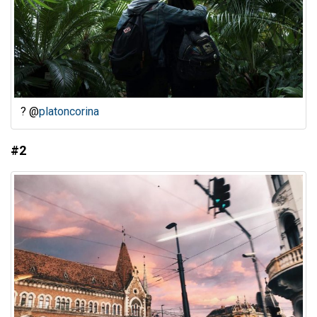
? @
platoncorina
#2