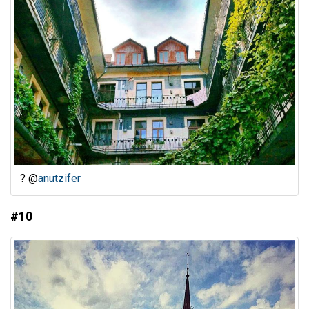
? @
anutzifer
#10