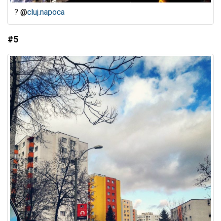
? @
cluj.napoca
#5