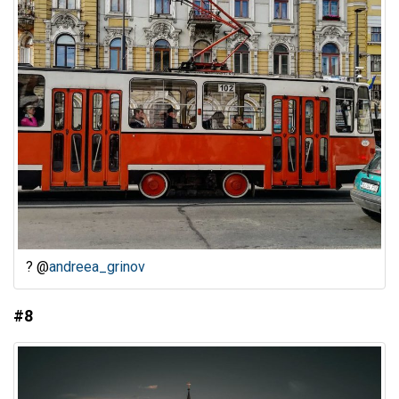
? @
andreea_grinov
#8