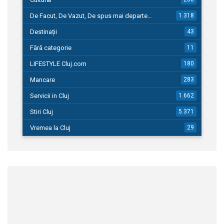
De Facut, De Vazut, De spus mai departe…
1.318
Destinații
43
Fără categorie
11
LIFESTYLE Cluj.com
180
Mancare
283
Servicii in Cluj
1.662
Stiri Cluj
5.371
Vremea la Cluj
29