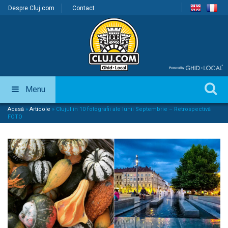
Despre Cluj.com
Contact
Menu
Acasă
»
Articole
»
Clujul în 10 fotografii ale lunii Septembrie – Retrospectivă
FOTO