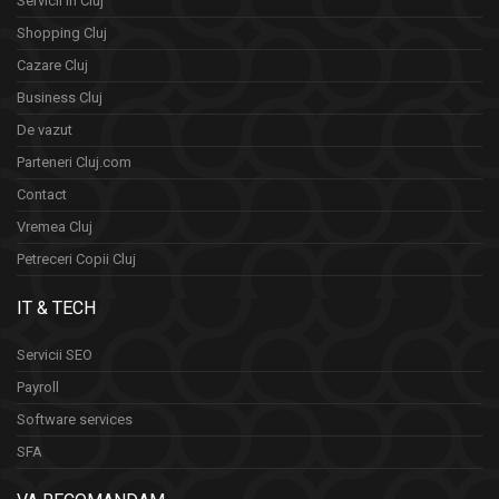
Servicii in Cluj
Shopping Cluj
Cazare Cluj
Business Cluj
De vazut
Parteneri Cluj.com
Contact
Vremea Cluj
Petreceri Copii Cluj
IT & TECH
Servicii SEO
Payroll
Software services
SFA