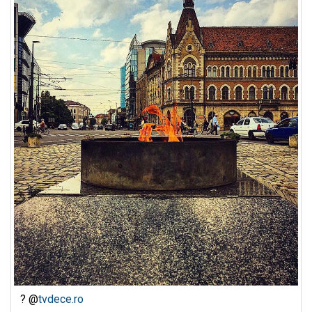
? @
tvdece.ro