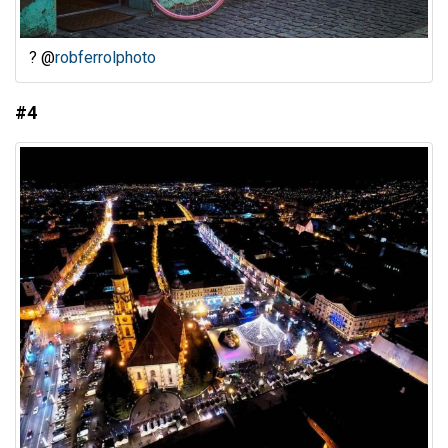
? @
robferrolphoto
#4