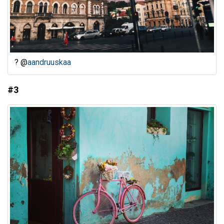
? @
aandruuskaa
#3