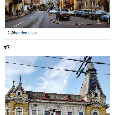
? @
hendeasilvia
#7