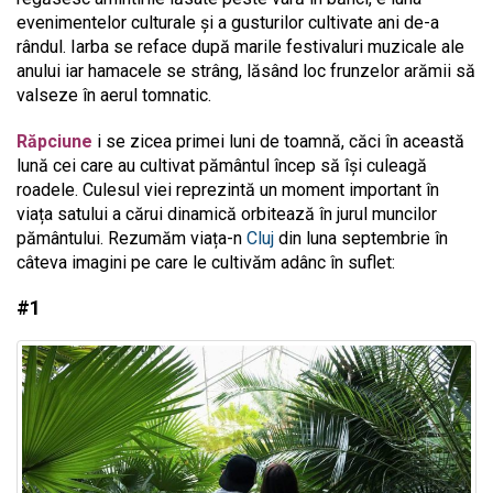
evenimentelor culturale și a gusturilor cultivate ani de-a
rândul. Iarba se reface după marile festivaluri muzicale ale
anului iar hamacele se strâng, lăsând loc frunzelor arămii să
valseze în aerul tomnatic.
Răpciune
i se zicea primei luni de toamnă, căci în această
lună cei care au cultivat pământul încep să își culeagă
roadele. Culesul viei reprezintă un moment important în
viața satului a cărui dinamică orbitează în jurul muncilor
pământului. Rezumăm viața-n
Cluj
din luna septembrie în
câteva imagini pe care le cultivăm adânc în suflet:
#1