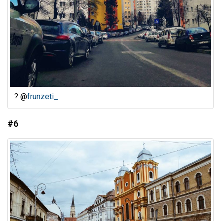
? @
frunzeti_
#6