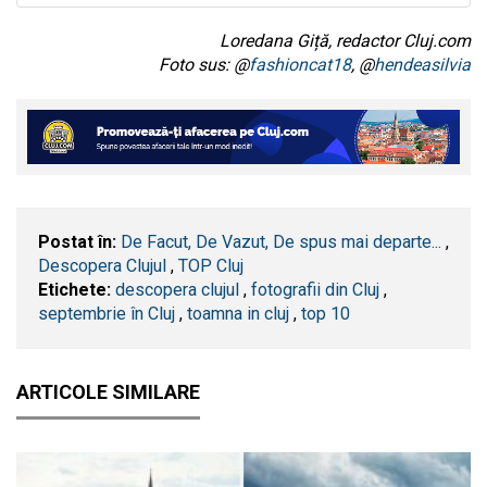
Loredana Giță, redactor Cluj.com
Foto sus: @
fashioncat18
, @
hendeasilvia
Postat în:
De Facut, De Vazut, De spus mai departe...
,
Descopera Clujul
,
TOP Cluj
Etichete:
descopera clujul
,
fotografii din Cluj
,
septembrie în Cluj
,
toamna in cluj
,
top 10
ARTICOLE SIMILARE