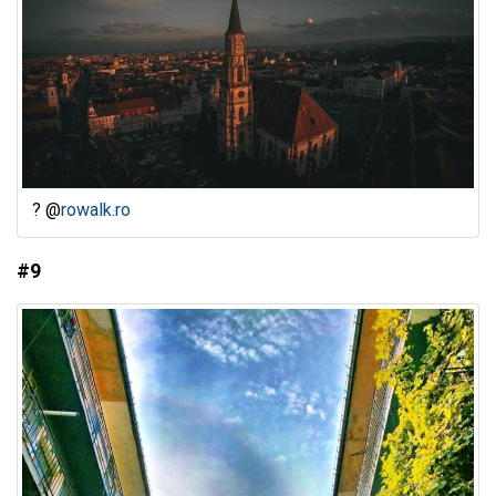
? @
rowalk.ro
#9