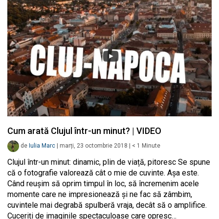
Cum arată Clujul într-un minut? | VIDEO
de
Iulia Marc
|
marți, 23 octombrie 2018
|
< 1
Minute
Clujul într-un minut: dinamic, plin de viață, pitoresc Se spune
că o fotografie valorează cât o mie de cuvinte. Așa este.
Când reușim să oprim timpul în loc, să încremenim acele
momente care ne impresionează și ne fac să zâmbim,
cuvintele mai degrabă spulberă vraja, decât să o amplifice.
Cuceriți de imaginile spectaculoase care opresc…