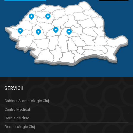
SERVICII
Cabinet Stomatologic Cluj
Centru Medical
Hernie de disc
Dermatologie Cluj