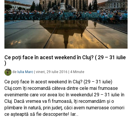
Ce poți face în acest weekend în Cluj? ( 29 – 31 iulie
)
de
Iulia Marc
|
vineri, 29 iulie 2016
|
4
Minute
Ce poți face în acest weekend în Cluj? (29 – 31 iulie)
Cluj.com îți recomandă câteva dintre cele mai frumoase
evenimente care vor avea loc în weekendul 29 – 31 iulie în
Cluj. Dacă vremea va fi frumoasă, îți recomandăm și o
plimbare în natură, prin județ, căci avem numeroase comori
ce așteaptă să fie descoperite! Iar…