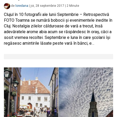
de
loredana
|
joi, 28 septembrie 2017
|
2
Minute
Clujul în 10 fotografii ale lunii Septembrie – Retrospectivă
FOTO Toamna se numără bobocii și evenimentele inedite în
Cluj. Nostalgia zilelor călduroase de vară a trecut, însă
adevăratele arome abia acum se răspândesc în oraș, căci a
sosit vremea recoltei. Septembrie e luna în care școlarii își
regăsesc amintirile lăsate peste vară în bănci, e…