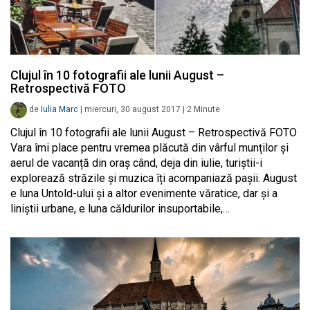
Clujul în 10 fotografii ale lunii August –
Retrospectivă FOTO
de
Iulia Marc
|
miercuri, 30 august 2017
|
2
Minute
Clujul în 10 fotografii ale lunii August – Retrospectivă FOTO
Vara îmi place pentru vremea plăcută din vârful munților și
aerul de vacanță din oraș când, deja din iulie, turiștii-i
explorează străzile și muzica îți acompaniază pașii. August
e luna Untold-ului și a altor evenimente văratice, dar și a
liniștii urbane, e luna căldurilor insuportabile,…