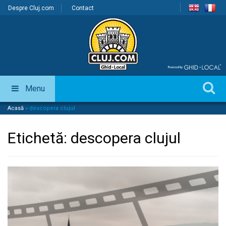
Despre Cluj.com
Contact
Menu
Acasă
»
descopera clujul
Etichetă:
descopera clujul