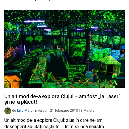
Un alt mod de-a explora Clujul – am fost „la Laser”
și ne-a plăcut!
de
Iulia Marc
|
miercuri, 21 februarie 2018
|
3
Minute
Un alt mod de-a explora Clujul: ziua în care ne-am
descoperit abilități neștiute… În misiunea noastră