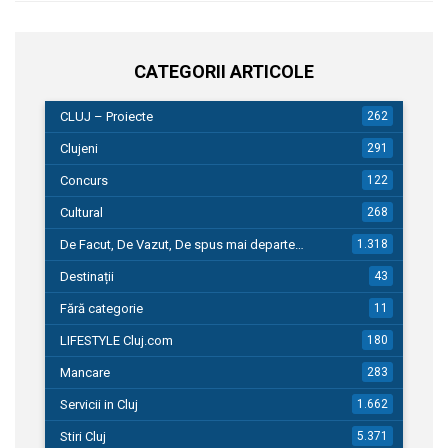
CATEGORII ARTICOLE
CLUJ – Proiecte
262
Clujeni
291
Concurs
122
Cultural
268
De Facut, De Vazut, De spus mai departe…
1.318
Destinații
43
Fără categorie
11
LIFESTYLE Cluj.com
180
Mancare
283
Servicii in Cluj
1.662
Stiri Cluj
5.371