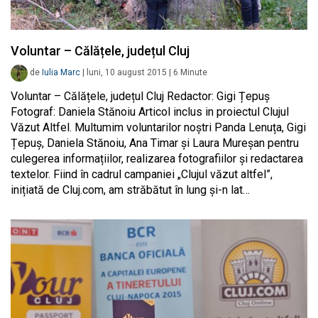
Voluntar – Călățele, județul Cluj
de
Iulia Marc
|
luni, 10 august 2015
|
6
Minute
Voluntar – Călățele, județul Cluj Redactor: Gigi Țepuș
Fotograf: Daniela Stănoiu Articol inclus in proiectul Clujul
Văzut Altfel. Multumim voluntarilor noștri Panda Lenuța, Gigi
Țepuș, Daniela Stănoiu, Ana Timar și Laura Mureșan pentru
culegerea informațiilor, realizarea fotografiilor și redactarea
textelor. Fiind în cadrul campaniei „Clujul văzut altfel”,
inițiată de Cluj.com, am străbătut în lung și-n lat…