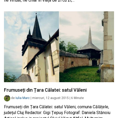
fie virtual, fie chiar în viața de zi cu zi,…
Frumuseți din Țara Călatei: satul Văleni
de
Iulia Marc
|
miercuri, 12 august 2015
|
6
Minute
Frumuseți din Țara Călatei: satul Văleni, comuna Călățele,
județul Cluj Redactor: Gigi Țepuș Fotograf: Daniela Stănoiu