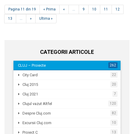
Pagina 11 din 19
« Prima
«
...
9
10
11
12
13
...
»
Ultima »
CATEGORII ARTICOLE
CLUJ – Proiecte
262
City Card
22
Cluj 2015
20
Cluj 2021
7
Clujul vazut Altfel
120
Despre Cluj.com
82
Excursii Cluj.com
10
Proiect C
13