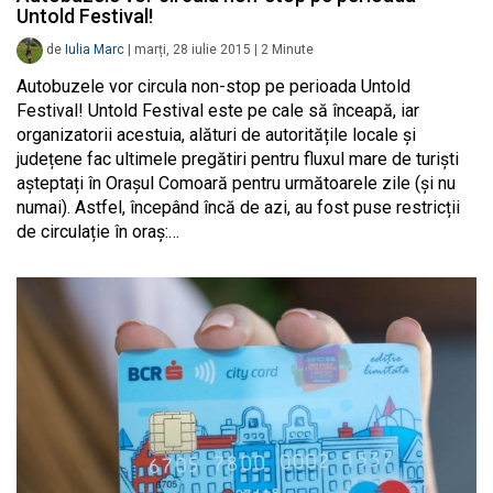
Untold Festival!
de
Iulia Marc
|
marți, 28 iulie 2015
|
2
Minute
Autobuzele vor circula non-stop pe perioada Untold
Festival! Untold Festival este pe cale să înceapă, iar
organizatorii acestuia, alături de autoritățile locale și
județene fac ultimele pregătiri pentru fluxul mare de turiști
așteptați în Orașul Comoară pentru următoarele zile (și nu
numai). Astfel, începând încă de azi, au fost puse restricții
de circulație în oraș:…