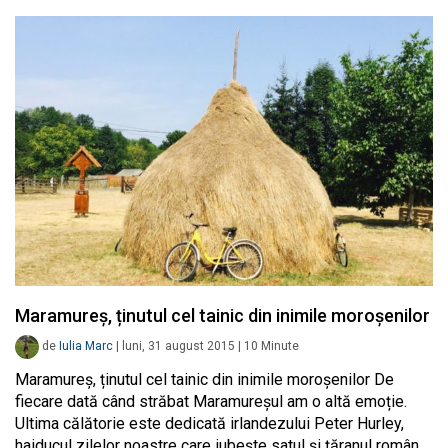
Maramureș, ținutul cel tainic din inimile moroșenilor
de
Iulia Marc
|
luni, 31 august 2015
|
10
Minute
Maramureș, ținutul cel tainic din inimile moroșenilor De
fiecare dată când străbat Maramureșul am o altă emoție.
Ultima călătorie este dedicată irlandezului Peter Hurley,
haiducul zilelor noastre care iubește satul și țăranul român,