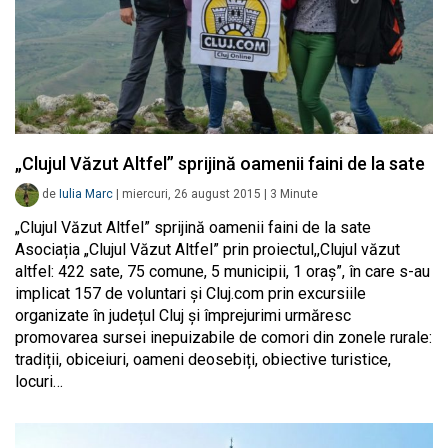
„Clujul Văzut Altfel” sprijină oamenii faini de la sate
de
Iulia Marc
|
miercuri, 26 august 2015
|
3
Minute
„Clujul Văzut Altfel” sprijină oamenii faini de la sate
Asociația „Clujul Văzut Altfel” prin proiectul,,Clujul văzut
altfel: 422 sate, 75 comune, 5 municipii, 1 oraș”, în care s-au
implicat 157 de voluntari și Cluj.com prin excursiile
organizate în județul Cluj și împrejurimi urmăresc
promovarea sursei inepuizabile de comori din zonele rurale:
tradiții, obiceiuri, oameni deosebiți, obiective turistice,
locuri…