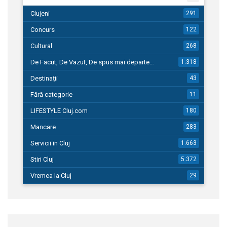
Clujeni
291
Concurs
122
Cultural
268
De Facut, De Vazut, De spus mai departe…
1.318
Destinații
43
Fără categorie
11
LIFESTYLE Cluj.com
180
Mancare
283
Servicii in Cluj
1.663
Stiri Cluj
5.372
Vremea la Cluj
29