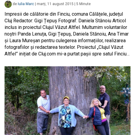
de
Iulia Marc
|
marți, 11 august 2015
|
5
Minute
Impresii de călătorie din Finciu, comuna Călățele, județul
Cluj Redactor: Gigi Țepuș Fotograf: Daniela Stănoiu Articol
inclus in proiectul Clujul Văzut Altfel. Multumim voluntarilor
noștri Panda Lenuța, Gigi Țepuș, Daniela Stănoiu, Ana Timar
și Laura Mureșan pentru culegerea informațiilor, realizarea
fotografiilor și redactarea textelor. Proiectul „Clujul Văzut
Altfel” inițiat de Cluj.com mi-a purtat pașii spre satul Finciu…