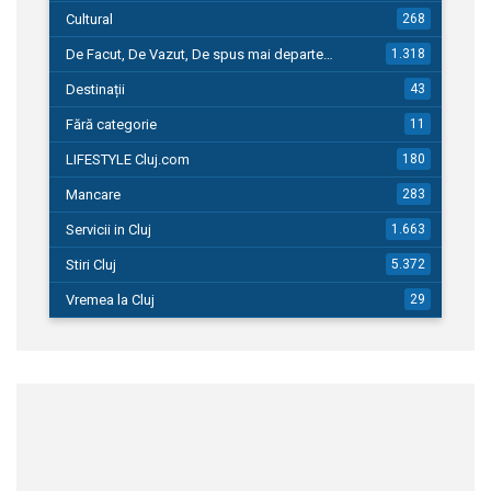
Cultural
268
De Facut, De Vazut, De spus mai departe…
1.318
Destinații
43
Fără categorie
11
LIFESTYLE Cluj.com
180
Mancare
283
Servicii in Cluj
1.663
Stiri Cluj
5.372
Vremea la Cluj
29