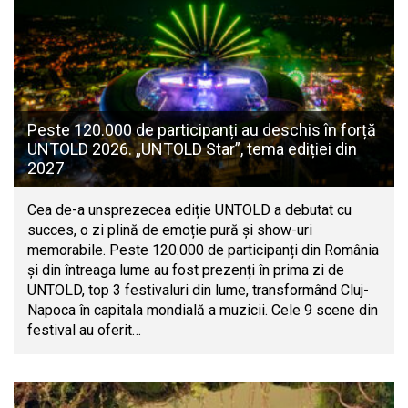
Peste 120.000 de participanți au deschis în forță
UNTOLD 2026. „UNTOLD Star”, tema ediției din
2027
Cea de-a unsprezecea ediție UNTOLD a debutat cu
succes, o zi plină de emoție pură și show-uri
memorabile. Peste 120.000 de participanți din România
și din întreaga lume au fost prezenți în prima zi de
UNTOLD, top 3 festivaluri din lume, transformând Cluj-
Napoca în capitala mondială a muzicii. Cele 9 scene din
festival au oferit…