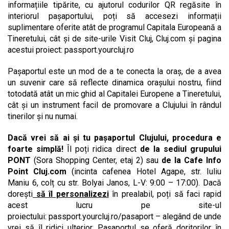
informațiile tipărite, cu ajutorul codurilor QR regăsite în
interiorul pașaportului, poți să accesezi informații
suplimentare oferite atât de programul Capitala Europeană a
Tineretului, cât și de site-urile Visit Cluj, Cluj.com și pagina
acestui proiect: passport.yourcluj.ro
Pașaportul este un mod de a te conecta la oraș, de a avea
un suvenir care să reflecte dinamica orașului nostru, fiind
totodată atât un mic ghid al Capitalei Europene a Tineretului,
cât și un instrument facil de promovare a Clujului în rândul
tinerilor și nu numai.
Dacă vrei să ai și tu pașaportul Clujului, procedura e
foarte simplă!
Îl poți ridica direct
de la sediul grupului
PONT
(Sora Shopping Center, etaj 2) sau
de la Cafe Info
Point Cluj.com
(incinta cafenea Hotel Agape, str. Iuliu
Maniu 6, colț cu str. Bolyai Janos, L-V: 9:00 – 17:00). Dacă
dorești
să îl personalizezi
în prealabil, poți să faci rapid
acest lucru pe site-ul
proiectului: passport.yourcluj.ro/pasaport – alegând de unde
vrei să îl ridici ulterior. Pașaportul se oferă doritorilor în