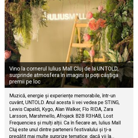
Vino la cornerul Iulius Mall Cluj de la UNTOLD,
surprinde atmosfera în imagini și poți câștiga
premii pe loc
Muzică, energie și experiențe memorabile, într-un
cuvânt, UNTOLD. Anul acesta îi vei vedea pe STING,
Lewis Capaldi, Kygo, Alan Walker, Flo RIDA, Zara
Larsson, Marshmello, Afrojack B2B R3HAB, Lost
Frequencies și mulți alții. Ca în fiecare an, Iulius Mall
Cluj este unul dintre partenerii festivalului și ți-a
pregătit mai multe surprize tematice: dacă vii la…