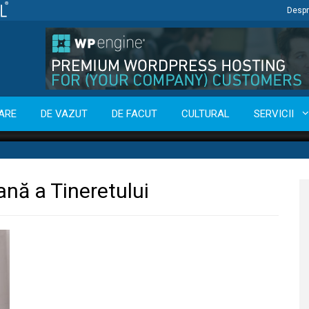
Despr
ARE
DE VAZUT
DE FACUT
CULTURAL
SERVICII
nă a Tineretului