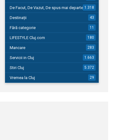
De Facut, De Vazut, De spus mai departe…
1.318
Destinații
43
Fără categorie
11
LIFESTYLE Cluj.com
180
Mancare
283
Servicii in Cluj
1.663
Stiri Cluj
5.372
Vremea la Cluj
29