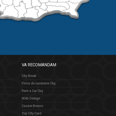
VA RECOMANDAM
City Break
Firma de curatenie Cluj
Rent a Car Cluj
Web Design
Cazare Brasov
Top City Card