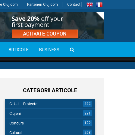
e Cluj.com
Parteneri Cluj.com
Contact
ARTICOLE
BUSINESS
CATEGORII ARTICOLE
CLUJ – Proiecte
262
Clujeni
291
Concurs
122
Cultural
268