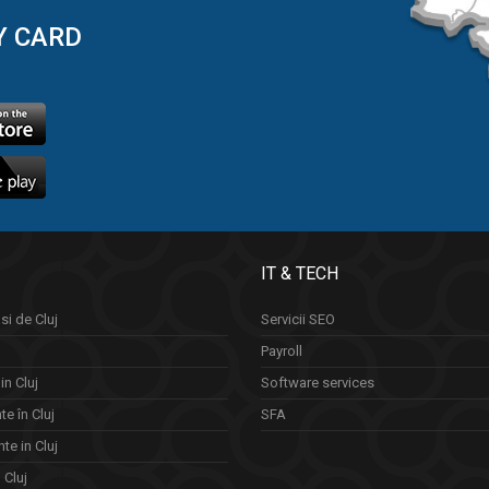
Y CARD
IT & TECH
si de Cluj
Servicii SEO
Payroll
in Cluj
Software services
e în Cluj
SFA
te in Cluj
n Cluj