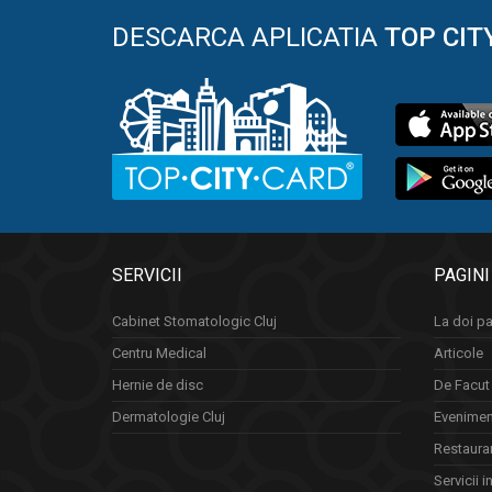
DESCARCA APLICATIA
TOP CIT
SERVICII
PAGINI
Cabinet Stomatologic Cluj
La doi pa
Centru Medical
Articole
Hernie de disc
De Facut 
Dermatologie Cluj
Eveniment
Restauran
Servicii i