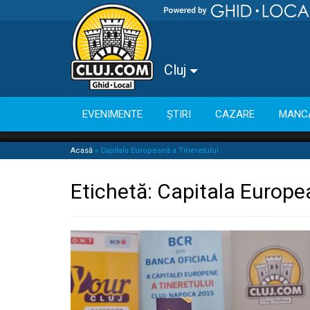
Cluj
EVENIMENTE
ȘTIRI
CAZARE
MANC
Acasă
»
Capitala Europeană a Tineretului
Etichetă:
Capitala Europea