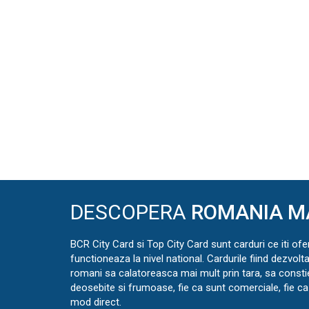
DESCOPERA
ROMANIA M
BCR City Card si Top City Card sunt carduri ce iti ofe
functioneaza la nivel national. Cardurile fiind dezvolt
romani sa calatoreasca mai mult prin tara, sa const
deosebite si frumoase, fie ca sunt comerciale, fie ca 
mod direct.