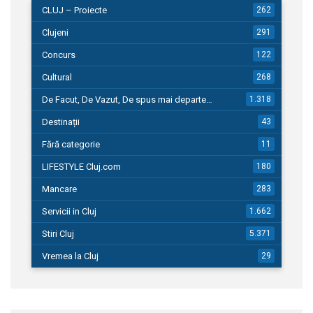
CLUJ – Proiecte
262
Clujeni
291
Concurs
122
Cultural
268
De Facut, De Vazut, De spus mai departe…
1.318
Destinații
43
Fără categorie
11
LIFESTYLE Cluj.com
180
Mancare
283
Servicii in Cluj
1.662
Stiri Cluj
5.371
Vremea la Cluj
29