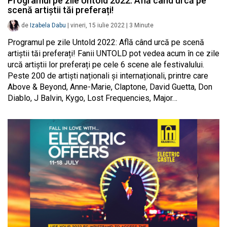
Programul pe zile Untold 2022: Află când urcă pe
scenă artiștii tăi preferați!
de
Izabela Dabu
|
vineri, 15 iulie 2022
|
3
Minute
Programul pe zile Untold 2022: Află când urcă pe scenă
artiștii tăi preferați! Fanii UNTOLD pot vedea acum în ce zile
urcă artiștii lor preferați pe cele 6 scene ale festivalului.
Peste 200 de artiști naționali și internaționali, printre care
Above & Beyond, Anne-Marie, Claptone, David Guetta, Don
Diablo, J Balvin, Kygo, Lost Frequencies, Major…