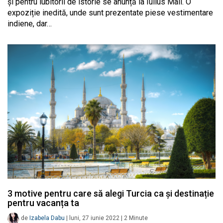
și pentru iubitorii de istorie se anunță la Iulius Mall. O
expoziție inedită, unde sunt prezentate piese vestimentare
indiene, dar…
3 motive pentru care să alegi Turcia ca și destinație
pentru vacanța ta
de
Izabela Dabu
|
luni, 27 iunie 2022
|
2
Minute