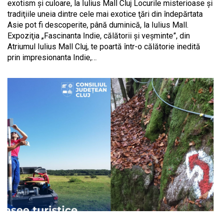
exotism şi culoare, la Iulius Mall Cluj Locurile misterioase şi
tradiţiile uneia dintre cele mai exotice ţări din îndepărtata
Asie pot fi descoperite, până duminică, la Iulius Mall.
Expoziţia „Fascinanta Indie, călătorii şi veşminte”, din
Atriumul Iulius Mall Cluj, te poartă într-o călătorie inedită
prin impresionanta Indie,…