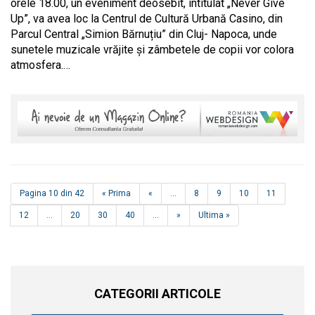
orele 18.00, un eveniment deosebit, intitulat „Never Give
Up”, va avea loc la Centrul de Cultură Urbană Casino, din
Parcul Central „Simion Bărnuțiu” din Cluj- Napoca, unde
sunetele muzicale vrăjite și zâmbetele de copii vor colora
atmosfera.…
Pagina 10 din 42
« Prima
«
...
8
9
10
11
12
...
20
30
40
...
»
Ultima »
CATEGORII ARTICOLE