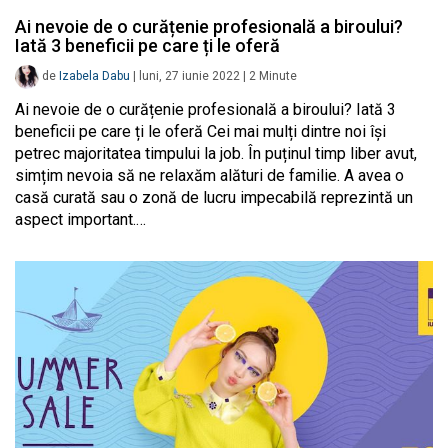
Ai nevoie de o curățenie profesională a biroului?
Iată 3 beneficii pe care ți le oferă
de
Izabela Dabu
|
luni, 27 iunie 2022
|
2
Minute
Ai nevoie de o curățenie profesională a biroului? Iată 3
beneficii pe care ți le oferă Cei mai mulți dintre noi își
petrec majoritatea timpului la job. În puținul timp liber avut,
simțim nevoia să ne relaxăm alături de familie. A avea o
casă curată sau o zonă de lucru impecabilă reprezintă un
aspect important.…