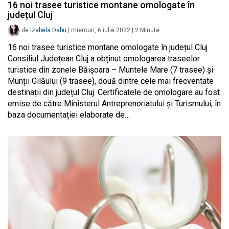
16 noi trasee turistice montane omologate în
județul Cluj
de
Izabela Dabu
|
miercuri, 6 iulie 2022
|
2
Minute
16 noi trasee turistice montane omologate în județul Cluj
Consiliul Județean Cluj a obținut omologarea traseelor
turistice din zonele Băișoara – Muntele Mare (7 trasee) și
Munții Gilăului (9 trasee), două dintre cele mai frecventate
destinații din județul Cluj. Certificatele de omologare au fost
emise de către Ministerul Antreprenoriatului și Turismului, în
baza documentației elaborate de…