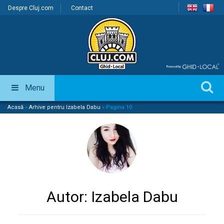
Despre Cluj.com
Contact
Menu
Acasă
»
Arhive pentru Izabela Dabu
»
Pagina 10
Autor:
Izabela Dabu