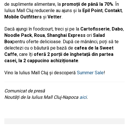
de suplimente alimentare, la
promoții de până la 70%
. În
Iulius Mall Cluj reducerile au ajuns și la
Epil Point
,
Contakt
,
Mobile Outfitters
și
Vetter
.
Dacă ajungi în foodcourt, treci și pe la
Cartofisserie
,
Dabo
,
Noodle Pack
,
Roua
,
Shanghai Express
ori
Salad
Box
pentru oferte delicioase. După ce mănânci, poți să te
delectezi cu o băutură pe bază de
cafea de la Sweet
Caffe
, care îți
oferă 2 porții de înghetață din partea
casei, la 2 cappucino achiziționate
.
Vino la Iulius Mall Cluj și descoperă
Summer Sale
!
Comunicat de presă
Noutăți de la Iulius Mall Cluj-Napoca
aici
.