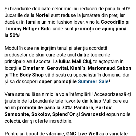
Și brandurile dedicate celor mici au reduceri de până la 50%.
Jucăriile de la
Noriel
sunt reduse la jumătate din preț, iar
dacă ai în familie un mic fashion lover, vino la
Cocodrillo
și
Tommy Hilfiger Kids
, unde sunt
promoții ce ajung până
la 50%
!
Modul în care ne îngrijim tenul și atenția acordată
produselor de skin-care este unul dintre topicurile
principale anul acesta. La
Iulius Mall Cluj
, te așteptăm în
locațiile
Elmafarm
,
Gerovital
,
Kiehl`s
,
Marionnaud
,
Sabon
și
The Body Shop
să discuți cu specialiștii în domeniu, dar
și să descoperi
super promoțiile
Summer Sale
!
Vara asta nu lăsa nimic la voia întâmplării! Accesorizează-ți
ținutele de la brandurile tale favorite din Iulius Mall care au
acum
promoții de până la 70%
!
Pandora
,
Parfois
,
Samsonite
,
Sokolov
,
Splend`Or
și
Swarovski
expun noile
colecții, dar și oferte incredibile.
Pentru un boost de vitamine,
GNC Live Well
au o varietate