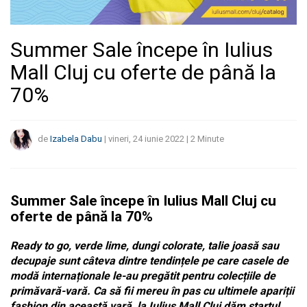
Summer Sale începe în Iulius
Mall Cluj cu oferte de până la
70%
de
Izabela Dabu
|
vineri, 24 iunie 2022
|
2
Minute
Summer Sale începe în Iulius Mall Cluj cu
oferte de până la 70%
Ready to go, verde lime, dungi colorate, talie joasă sau
decupaje sunt câteva dintre tendințele pe care casele de
modă internaționale le-au pregătit pentru colecțiile de
primăvară-vară. Ca să fii mereu în pas cu ultimele apariții
fashion din această vară, la Iulius Mall Cluj dăm startul