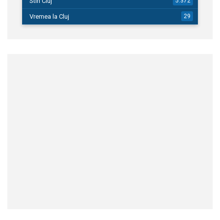
Stiri Cluj
5.372
Vremea la Cluj
29