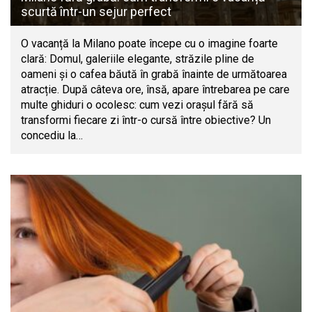
scurtă într-un sejur perfect
O vacanță la Milano poate începe cu o imagine foarte
clară: Domul, galeriile elegante, străzile pline de
oameni și o cafea băută în grabă înainte de următoarea
atracție. După câteva ore, însă, apare întrebarea pe care
multe ghiduri o ocolesc: cum vezi orașul fără să
transformi fiecare zi într-o cursă între obiective? Un
concediu la…