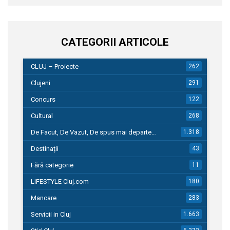
CATEGORII ARTICOLE
CLUJ – Proiecte
262
Clujeni
291
Concurs
122
Cultural
268
De Facut, De Vazut, De spus mai departe…
1.318
Destinații
43
Fără categorie
11
LIFESTYLE Cluj.com
180
Mancare
283
Servicii in Cluj
1.663