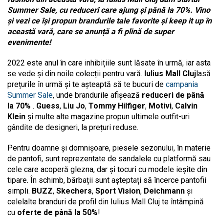
Summer Sale, cu reduceri care ajung și până la 70%. Vino
și vezi ce își propun brandurile tale favorite și keep it up în
această vară, care se anunță a fi plină de super
evenimente!
2022 este anul în care inhibițiile sunt lăsate în urmă, iar asta
se vede și din noile colecții pentru vară.
Iulius Mall Cluj
lasă
prețurile în urmă și te așteaptă să te bucuri de
campania
Summer Sale
, unde brandurile afișează
reduceri de până
la 70%
.
Guess
,
Liu Jo
,
Tommy Hilfiger
,
Motivi
,
Calvin
Klein
și multe alte magazine propun ultimele outfit-uri
gândite de designeri, la prețuri reduse.
Pentru doamne și domnișoare, piesele sezonului, în materie
de pantofi, sunt reprezentate de sandalele cu platformă sau
cele care acoperă glezna, dar și tocuri cu modele ieșite din
tipare. În schimb, bărbații sunt așteptați să încerce pantofii
simpli.
BUZZ
,
Skechers
,
Sport Vision
,
Deichmann
și
celelalte branduri de profil din Iulius Mall Cluj te întâmpină
cu
oferte de până la 50%
!