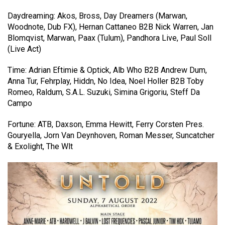
Daydreaming: Akos, Bross, Day Dreamers (Marwan,
Woodnote, Dub FX), Hernan Cattaneo B2B Nick Warren, Jan
Blomqvist, Marwan, Paax (Tulum), Pandhora Live, Paul Soll
(Live Act)
Time: Adrian Eftimie & Optick, Alb Who B2B Andrew Dum,
Anna Tur, Fehrplay, Hiddn, No Idea, Noel Holler B2B Toby
Romeo, Raldum, S.A.L. Suzuki, Simina Grigoriu, Steff Da
Campo
Fortune: ATB, Daxson, Emma Hewitt, Ferry Corsten Pres.
Gouryella, Jorn Van Deynhoven, Roman Messer, Suncatcher
& Exolight, The Wlt