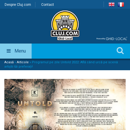
Despre Cluj.com
Contact
Menu
Acasă
»
Articole
»
Programul pe zile Untold 2022: Află când urcă pe scenă
artiștii tăi preferați!