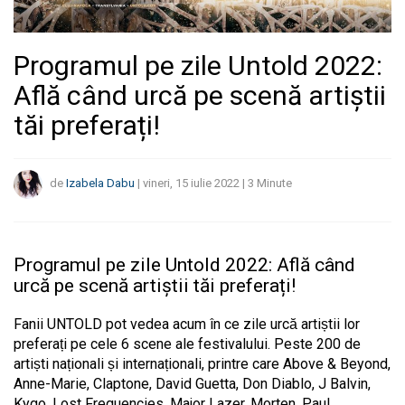
Programul pe zile Untold 2022:
Află când urcă pe scenă artiștii
tăi preferați!
de
Izabela Dabu
|
vineri, 15 iulie 2022
|
3
Minute
Programul pe zile Untold 2022: Află când
urcă pe scenă artiștii tăi preferați!
Fanii UNTOLD pot vedea acum în ce zile urcă artiștii lor
preferați pe cele 6 scene ale festivalului. Peste 200 de
artiști naționali și internaționali, printre care Above & Beyond,
Anne-Marie, Claptone, David Guetta, Don Diablo, J Balvin,
Kygo, Lost Frequencies, Major Lazer, Morten, Paul