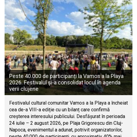
Peste 40.000 de participanți la Vamos a la Playa
2026. Festivalul și-a consolidat locul în agenda
verii clujene
Festivalul cultural comunitar Vamos a la Playa a încheiat
cea de-a VIII-a ediție cu un bilanț care confirmă
creșterea interesului publicului. Desfășurat în perioada
24 iulie – 2 august 2026, pe Plaja Grigorescu din Cluj-
Napoca, evenimentul a adunat, potrivit organizatorilor,
peste 40.000 de participanți, cu aproximativ 40% mai