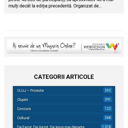
mulți decât la ediția precedentă. Organizat de…
CATEGORII ARTICOLE
CLUJ – Proiecte
262
Clujeni
291
Concurs
122
Cultural
268
De Facut, De Vazut, De spus mai departe…
1.318