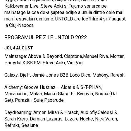
Kalkbrenner Live, Steve Aoki și Tujamo vor urca pe
mainstage la cea de-a șaptea ediție a unuia dintre cele mai
mari festivaluri din lume. UNTOLD are loc între 4 și 7 august,
la Cluj-Napoca.
PROGRAMUL PE ZILE UNTOLD 2022
JOI, 4 AUGUST
Mainstage: Above & Beyond, Claptone,Manuel Riva, Morten,
Partydul KISS FM, Steve Aoki, Vini Vici
Galaxy: Djeff, Jamie Jones B2B Loco Dice, Mahony, Raresh
Alchemy: Groove Hustlaz – Aldaris & S-T-PHAN,
Macanache, Malaa, Marko Glass Ft. Bvcovia, Noisia (DJ
Set), Paraziții, Șuie Paparude
Daydreaming: Armen Miran & Hraach, Audiofly,Caleesi &
Sarah Kreis, Damian Lazarus, Lazare Hoche, Nick Varon,
Refrakt, Sesiune