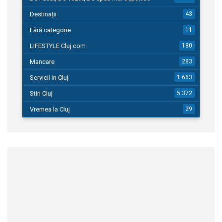
Destinații
43
Fără categorie
11
LIFESTYLE Cluj.com
180
Mancare
283
Servicii in Cluj
1.663
Stiri Cluj
5.372
Vremea la Cluj
29