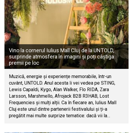
Vino la cornerul Iulius Mall Cluj de la UNTOLD,
surprinde atmosfera în imagini și poți câștiga
premii pe loc
Muzică, energie și experiențe memorabile, într-un
cuvânt, UNTOLD. Anul acesta îi vei vedea pe STING,
Lewis Capaldi, Kygo, Alan Walker, Flo RIDA, Zara
Larsson, Marshmello, Afrojack B2B R3HAB, Lost
Frequencies și mulți alții. Ca în fiecare an, Iulius Mall
Cluj este unul dintre partenerii festivalului și ți-a
pregătit mai multe surprize tematice: dacă vii la…