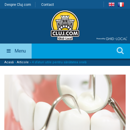
Despre Cluj.com
Contact
Menu
Acasă
»
Articole
»
4 sfaturi utile pentru sănătatea orală