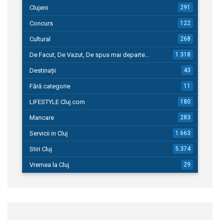
Clujeni
291
Concurs
122
Cultural
268
De Facut, De Vazut, De spus mai departe…
1.318
Destinații
43
Fără categorie
11
LIFESTYLE Cluj.com
180
Mancare
283
Servicii in Cluj
1.663
Stiri Cluj
5.374
Vremea la Cluj
29