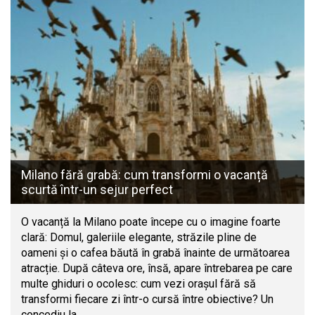
Milano fără grabă: cum transformi o vacanță
scurtă într-un sejur perfect
O vacanță la Milano poate începe cu o imagine foarte
clară: Domul, galeriile elegante, străzile pline de
oameni și o cafea băută în grabă înainte de următoarea
atracție. După câteva ore, însă, apare întrebarea pe care
multe ghiduri o ocolesc: cum vezi orașul fără să
transformi fiecare zi într-o cursă între obiective? Un
concediu la…