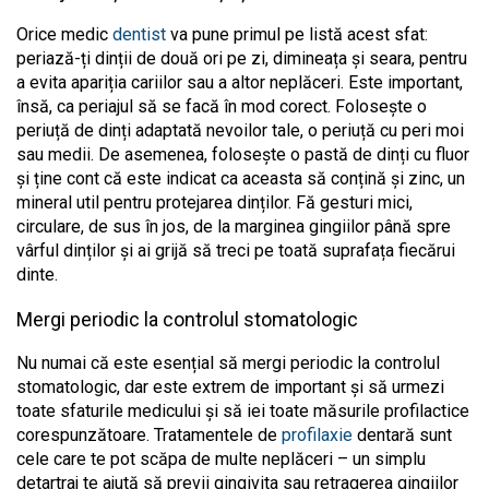
Orice medic
dentist
va pune primul pe listă acest sfat:
periază-ți dinții de două ori pe zi, dimineața și seara, pentru
a evita apariția cariilor sau a altor neplăceri. Este important,
însă, ca periajul să se facă în mod corect. Folosește o
periuță de dinți adaptată nevoilor tale, o periuță cu peri moi
sau medii. De asemenea, folosește o pastă de dinți cu fluor
și ține cont că este indicat ca aceasta să conțină și zinc, un
mineral util pentru protejarea dinților. Fă gesturi mici,
circulare, de sus în jos, de la marginea gingiilor până spre
vârful dinților și ai grijă să treci pe toată suprafața fiecărui
dinte.
Mergi periodic la controlul stomatologic
Nu numai că este esențial să mergi periodic la controlul
stomatologic, dar este extrem de important și să urmezi
toate sfaturile medicului și să iei toate măsurile profilactice
corespunzătoare. Tratamentele de
profilaxie
dentară sunt
cele care te pot scăpa de multe neplăceri – un simplu
detartraj te ajută să previi gingivita sau retragerea gingiilor