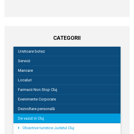
CATEGORII
Ursitoare botez
Servicii
Mancare
Localuri
Farmacii Non Stop Cluj
Evenimente Corporate
Dezvoltare personală
De vazut in Cluj
Obiective turistice Judetul Cluj