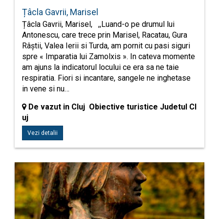
Țâcla Gavrii, Marisel
Țâcla Gavrii, Marisel, ,,Luand-o pe drumul lui
Antonescu, care trece prin Marisel, Racatau, Gura
Râștii, Valea Ierii si Turda, am pornit cu pasi siguri
spre « Imparatia lui Zamolxis ». In cateva momente
am ajuns la indicatorul locului ce era sa ne taie
respiratia. Fiori si incantare, sangele ne inghetase
in vene si nu…
De vazut in Cluj Obiective turistice Judetul Cl
uj
Vezi detalii