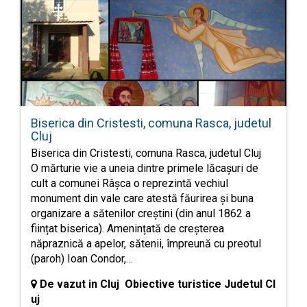
Biserica din Cristesti, comuna Rasca, judetul
Cluj
Biserica din Cristesti, comuna Rasca, judetul Cluj
O mărturie vie a uneia dintre primele lăcașuri de
cult a comunei Râșca o reprezintă vechiul
monument din vale care atestă făurirea și buna
organizare a sătenilor creștini (din anul 1862 a
ființat biserica). Amenințată de creșterea
năpraznică a apelor, sătenii, împreună cu preotul
(paroh) Ioan Condor,…
De vazut in Cluj Obiective turistice Judetul Cl
uj