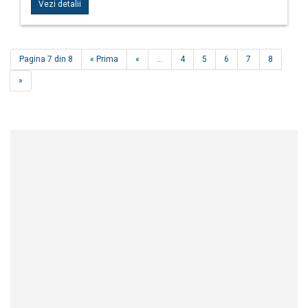
Vezi detalii
Pagina 7 din 8
« Prima
«
...
4
5
6
7
8
»