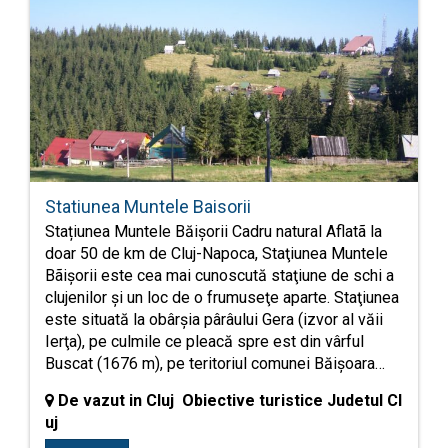
Statiunea Muntele Baisorii
Stațiunea Muntele Băișorii Cadru natural Aflatã la
doar 50 de km de Cluj-Napoca, Staţiunea Muntele
Bãişorii este cea mai cunoscută staţiune de schi a
clujenilor şi un loc de o frumuseţe aparte. Staţiunea
este situată la obârşia pârâului Gera (izvor al văii
Ierţa), pe culmile ce pleacă spre est din vârful
Buscat (1676 m), pe teritoriul comunei Băişoara…
De vazut in Cluj Obiective turistice Judetul Cl
uj