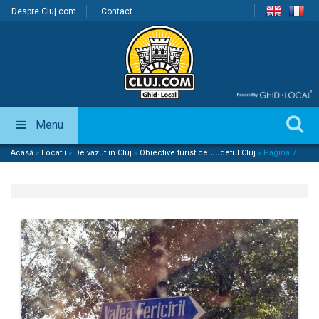
Despre Cluj.com
Contact
Menu
Acasă
»
Locatii
»
De vazut in Cluj
»
Obiective turistice Judetul Cluj
»
Pagina 7