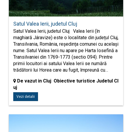
Satul Valea Ierii, judetul Cluj
Satul Valea Ierii, judetul Cluj Valea Ierii (în
maghiară Járavize) este o localitate din județul Cluj,
Transilvania, România, reședința comunei cu același
nume. Satul Valea Ierii nu apare pe Harta Iosefină a
Transilvaniei din 1769-1773 (sectio 094). Printre
primii locuitori ai satului Valea Ierii se numără
trădătorii lui Horea care au fugit, împreună cu…
De vazut in Cluj Obiective turistice Judetul Cl
uj
Vezi detalii