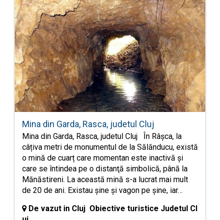
Mina din Garda, Rasca, judetul Cluj
Mina din Garda, Rasca, judetul Cluj În Râșca, la
câțiva metri de monumentul de la Sălănducu, există
o mină de cuarț care momentan este inactivă şi
care se întindea pe o distanţă simbolică, până la
Mănăstireni. La această mină s-a lucrat mai mult
de 20 de ani. Existau şine şi vagon pe şine, iar…
De vazut in Cluj Obiective turistice Judetul Cl
uj