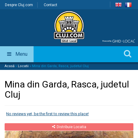
Despre Cluj.com
Contact
Menu
Acasă
»
Locatii
»
Mina din Garda, Rasca, judetul Cluj
Mina din Garda, Rasca, judetul
Cluj
No reviews yet, be the first to review this place!
Distribuie Locatia