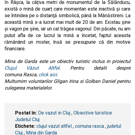
În Râșca, la câțiva metri de monumentul de la Sălănducu,
există o mină de cuarț care momentan este inactivă şi care
se întindea pe o distanţă simbolică, până la Mănăstireni. La
această mină s-a lucrat mai mult de 20 de ani. Existau şine
şi vagon pe şine, iar un cal trăgea vagonul. Din păcate, nu am
putut afla de ce lucrul la mină a încetat, faptul aceasta
rămănând un mister, însă se presupune că din motive
financiare.
Mina de Garda este un obiectiv turistic inclus in proiectul
Clujul Văzut Altfel
. Pentru detalii despre
comuna Rasca,
click aici.
Multumim voluntarilor Gligan Irina si Golban Daniel pentru
culegerea materialelor.
Postat în:
De vazut in Cluj
,
Obiective turistice
Judetul Cluj
Etichete:
clujul vazut altfel
,
comuna rasca
,
judetul
Cluj
,
Mina din Garda