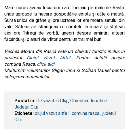
Mare noroc aveau locuitorii care locuiau pe malurile Râștii,
unde aproape la fiecare gospodărie exista și câte o moară.
Sursa unică de grâne și prelucrarea lor era moara satului din
vale. Sătenii se strângeau cu căruțele la moară și stăteau
aici ore întregi de vorbă, uneori despre amintiri, alteori
făcându-şi planuri de viitor pentru un trai mai bun.
Vechea Moara din Rasca este un obiectiv turistic inclus in
proiectul
Clujul Văzut Altfel
. Pentru detalii despre
comuna Rasca,
click aici.
Multumim voluntarilor Gligan Irina si Golban Daniel pentru
culegerea materialelor.
Postat în:
De vazut in Cluj
,
Obiective turistice
Judetul Cluj
Etichete:
clujul vazut altfel
,
comuna rasca
,
judetul
Cluj