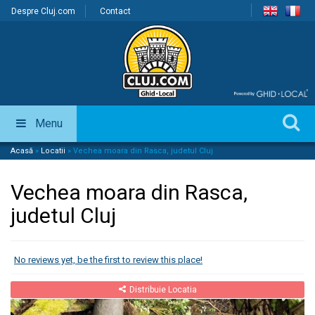
Despre Cluj.com
Contact
Menu
Acasă
»
Locatii
»
Vechea moara din Rasca, judetul Cluj
Vechea moara din Rasca,
judetul Cluj
No reviews yet, be the first to review this place!
Distribuie Locatia